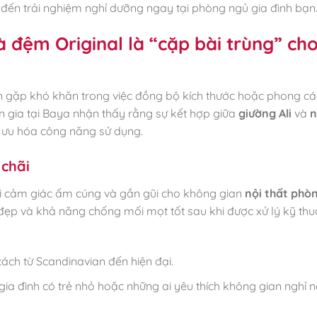
 đến trải nghiệm nghỉ dưỡng ngay tại phòng ngủ gia đình bạn
 đệm Original là “cặp bài trùng” ch
ạn gặp khó khăn trong việc đồng bộ kích thước hoặc phong cá
n gia tại Baya nhận thấy rằng sự kết hợp giữa
giường Ali
và
 ưu hóa công năng sử dụng.
 chãi
ại cảm giác ấm cúng và gần gũi cho không gian
nội thất phò
đẹp và khả năng chống mối mọt tốt sau khi được xử lý kỹ thu
cách từ Scandinavian đến hiện đại.
 gia đình có trẻ nhỏ hoặc những ai yêu thích không gian nghỉ n