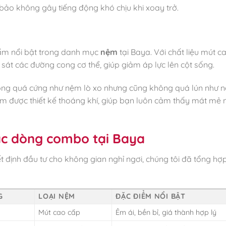
 bảo không gây tiếng động khó chịu khi xoay trở.
ẩm nổi bật trong danh mục
nệm
tại Baya. Với chất liệu mút c
sát các đường cong cơ thể, giúp giảm áp lực lên cột sống.
ông quá cứng như nệm lò xo nhưng cũng không quá lún như 
nệm được thiết kế thoáng khí, giúp bạn luôn cảm thấy mát mẻ
ác dòng combo tại Baya
ết định đầu tư cho không gian nghỉ ngơi, chúng tôi đã tổng h
G
LOẠI NỆM
ĐẶC ĐIỂM NỔI BẬT
Mút cao cấp
Êm ái, bền bỉ, giá thành hợp lý