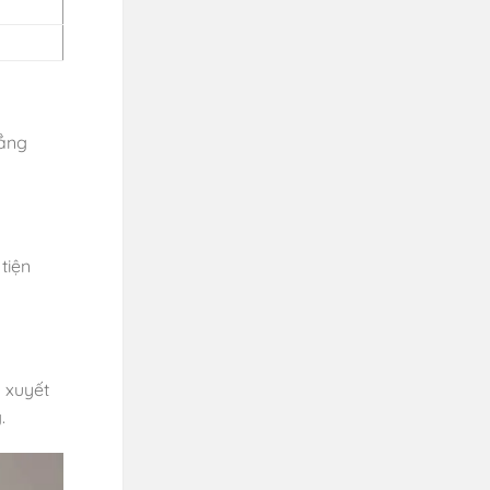
đẳng
tiện
 xuyết
.