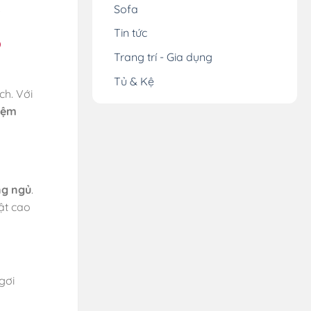
.
Sofa
Tin tức
o
Trang trí - Gia dụng
Tủ & Kệ
ch. Với
nệm
ng ngủ
.
ật cao
gơi