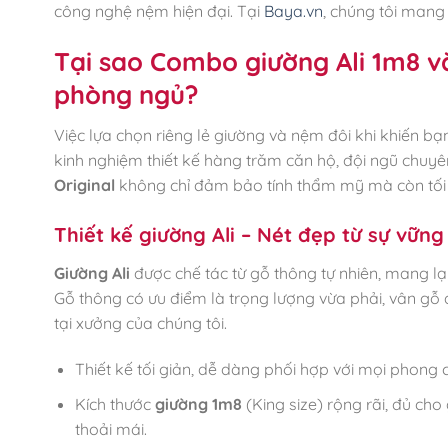
công nghệ nệm hiện đại. Tại
Baya.vn
, chúng tôi mang
Tại sao Combo giường Ali 1m8 và
phòng ngủ?
Việc lựa chọn riêng lẻ giường và nệm đôi khi khiến b
kinh nghiệm thiết kế hàng trăm căn hộ, đội ngũ chuyê
Original
không chỉ đảm bảo tính thẩm mỹ mà còn tối
Thiết kế giường Ali – Nét đẹp từ sự vững
Giường Ali
được chế tác từ gỗ thông tự nhiên, mang l
Gỗ thông có ưu điểm là trọng lượng vừa phải, vân gỗ 
tại xưởng của chúng tôi.
Thiết kế tối giản, dễ dàng phối hợp với mọi phong 
Kích thước
giường 1m8
(King size) rộng rãi, đủ cho
thoải mái.