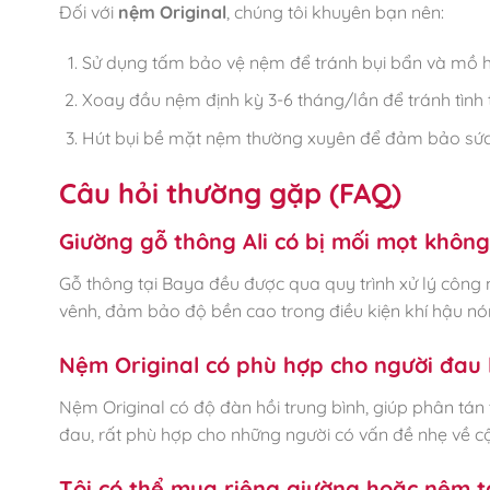
Đối với
nệm Original
, chúng tôi khuyên bạn nên:
Sử dụng tấm bảo vệ nệm để tránh bụi bẩn và mồ hô
Xoay đầu nệm định kỳ 3-6 tháng/lần để tránh tình 
Hút bụi bề mặt nệm thường xuyên để đảm bảo sức 
Câu hỏi thường gặp (FAQ)
Giường gỗ thông Ali có bị mối mọt khôn
Gỗ thông tại Baya đều được qua quy trình xử lý côn
vênh, đảm bảo độ bền cao trong điều kiện khí hậu nó
Nệm Original có phù hợp cho người đau
Nệm Original có độ đàn hồi trung bình, giúp phân tán
đau, rất phù hợp cho những người có vấn đề nhẹ về cộ
Tôi có thể mua riêng giường hoặc nệm 