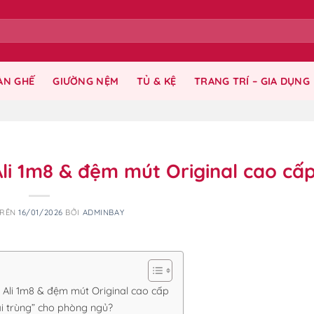
ÀN GHẾ
GIƯỜNG NỆM
TỦ & KỆ
TRANG TRÍ – GIA DỤNG
i 1m8 & đệm mút Original cao cấ
TRÊN
16/01/2026
BỞI
ADMINBAY
Ali 1m8 & đệm mút Original cao cấp
ài trùng” cho phòng ngủ?