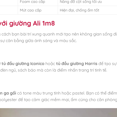
Foam cao cấp
Nâng đỡ cột sống tối ưu
Mút cao cấp
Hiện đại, chống ẩm tốt
với giường Ali 1m8
g cách bạn bài trí xung quanh mới tạo nên không gian sống 
o sự cân bằng giữa ánh sáng và màu sắc.
ư
tủ đầu giường Iconico
hoặc
tủ đầu giường Harris
để tạo sự 
đèn ngủ, sách báo mà còn là điểm nhấn trang trí tinh tế.
n ga gối
có tone màu trung tính hoặc pastel. Bạn có thể điểm
c polyester để tạo cảm giác mềm mại, ấm cúng cho căn phòng