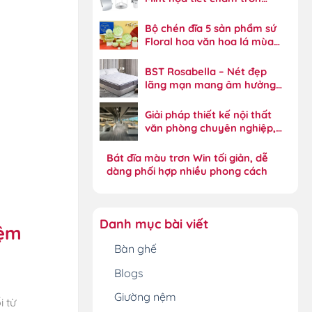
Xylia năng động
Bộ chén đĩa 5 sản phẩm sứ
Floral hoa văn hoa lá mùa
xuân tinh xảo
BST Rosabella – Nét đẹp
lãng mạn mang âm hưởng
phong cách đồng quê
Giải pháp thiết kế nội thất
văn phòng chuyên nghiệp,
tối ưu hiệu suất
Bát đĩa màu trơn Win tối giản, dễ
dàng phối hợp nhiều phong cách
Danh mục bài viết
đệm
Bàn ghế
Blogs
Giường nệm
i từ