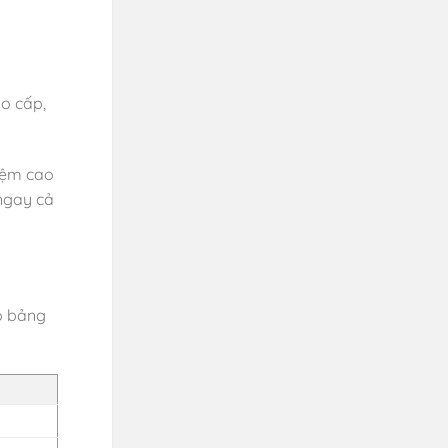
ao cấp,
nệm cao
 ngay cả
ợp bảng