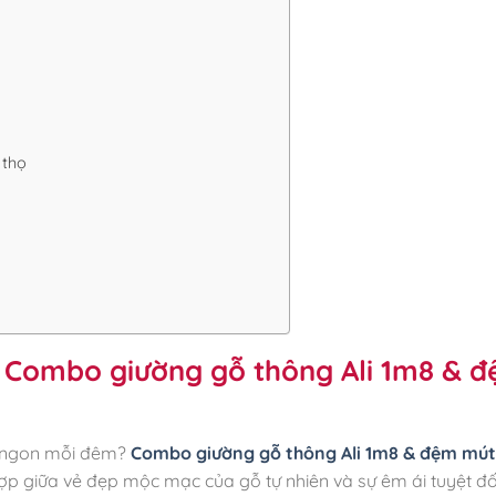
 thọ
 Combo giường gỗ thông Ali 1m8 & 
ủ ngon mỗi đêm?
Combo giường gỗ thông Ali 1m8 & đệm mút
hợp giữa vẻ đẹp mộc mạc của gỗ tự nhiên và sự êm ái tuyệt đố