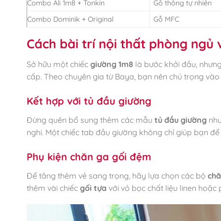
Combo Ali 1m8 + Tonkin
Gỗ thông tự nhiên
Combo Dominik + Original
Gỗ MFC
Cách bài trí nội thất phòng ngủ 
Sở hữu một chiếc
giường 1m8
là bước khởi đầu, nhưn
cấp. Theo chuyên gia từ Baya, bạn nên chú trọng và
Kết hợp với tủ đầu giường
Đừng quên bổ sung thêm các mẫu
tủ đầu giường
nh
nghi. Một chiếc tab đầu giường không chỉ giúp bạn để 
Phụ kiện chăn ga gối đệm
Để tăng thêm vẻ sang trọng, hãy lựa chọn các bộ
chă
thêm vài chiếc
gối tựa
với vỏ bọc chất liệu linen hoặ