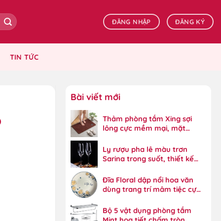
ĐĂNG NHẬP
ĐĂNG KÝ
TIN TỨC
Bài viết mới
p
Thảm phòng tắm Xing sợi
lông cực mềm mại, mặt
dưới bám dính tốt
Ly rượu pha lê màu trơn
Sarina trong suốt, thiết kế
đẳng cấp
Đĩa Floral dập nổi hoa văn
dùng trang trí mâm tiệc cực
đẹp
Bộ 5 vật dụng phòng tắm
Mint họa tiết chấm tròn