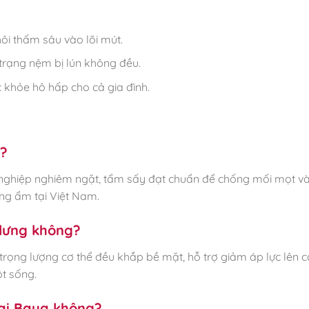
i thấm sâu vào lõi mút.
trạng nệm bị lún không đều.
khỏe hô hấp cho cả gia đình.
g?
g nghiệp nghiêm ngặt, tẩm sấy đạt chuẩn để chống mối mọt v
ng ẩm tại Việt Nam.
 lưng không?
 trọng lượng cơ thể đều khắp bề mặt, hỗ trợ giảm áp lực lên 
t sống.
tại Baya không?