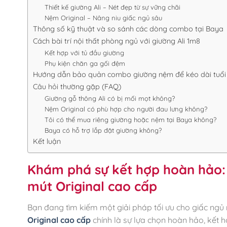
Thiết kế giường Ali – Nét đẹp từ sự vững chãi
Nệm Original – Nâng niu giấc ngủ sâu
Thông số kỹ thuật và so sánh các dòng combo tại Baya
Cách bài trí nội thất phòng ngủ với giường Ali 1m8
Kết hợp với tủ đầu giường
Phụ kiện chăn ga gối đệm
Hướng dẫn bảo quản combo giường nệm để kéo dài tuổi
Câu hỏi thường gặp (FAQ)
Giường gỗ thông Ali có bị mối mọt không?
Nệm Original có phù hợp cho người đau lưng không?
Tôi có thể mua riêng giường hoặc nệm tại Baya không?
Baya có hỗ trợ lắp đặt giường không?
Kết luận
Khám phá sự kết hợp hoàn hảo:
mút Original cao cấp
Bạn đang tìm kiếm một giải pháp tối ưu cho giấc ng
Original cao cấp
chính là sự lựa chọn hoàn hảo, kết 