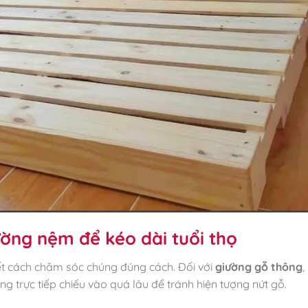
ng nệm để kéo dài tuổi thọ
iết cách chăm sóc chúng đúng cách. Đối với
giường gỗ thông
,
 trực tiếp chiếu vào quá lâu để tránh hiện tượng nứt gỗ.