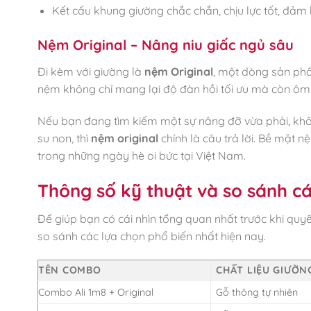
Kết cấu khung giường chắc chắn, chịu lực tốt, đảm
Nệm Original – Nâng niu giấc ngủ sâu
Đi kèm với giường là
nệm Original
, một dòng sản ph
nệm không chỉ mang lại độ đàn hồi tối ưu mà còn ôm 
Nếu bạn đang tìm kiếm một sự nâng đỡ vừa phải, kh
su non, thì
nệm original
chính là câu trả lời. Bề mặt 
trong những ngày hè oi bức tại Việt Nam.
Thông số kỹ thuật và so sánh c
Để giúp bạn có cái nhìn tổng quan nhất trước khi quy
so sánh các lựa chọn phổ biến nhất hiện nay.
TÊN COMBO
CHẤT LIỆU GIƯỜN
Combo Ali 1m8 + Original
Gỗ thông tự nhiên