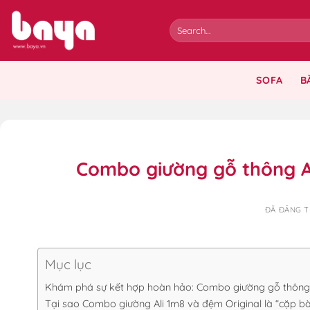
Chuyển
đến
nội
dung
SOFA
B
Combo giường gỗ thông Al
ĐÃ ĐĂNG 
Mục lục
Khám phá sự kết hợp hoàn hảo: Combo giường gỗ thông 
Tại sao Combo giường Ali 1m8 và đệm Original là “cặp b