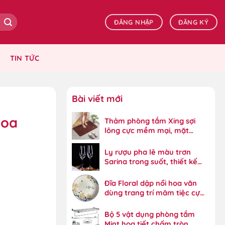
ĐĂNG NHẬP
ĐĂNG KÝ
TIN TỨC
Bài viết mới
hoa
Thảm phòng tắm Xing sợi
lông cực mềm mại, mặt
dưới bám dính tốt
Ly rượu pha lê màu trơn
Sarina trong suốt, thiết kế
đẳng cấp
Đĩa Floral dập nổi hoa văn
dùng trang trí mâm tiệc cực
đẹp
Bộ 5 vật dụng phòng tắm
Mint họa tiết chấm tròn