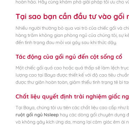
hoàn hảo. Hãy cùng khám phá giải pháp tối ưu cho vù
Tại sao bạn cần đầu tư vào gối
Nhiều người thường bỏ qua vai trò của chiếc gối và chỉ
hàng trăm không gian phòng ngủ của chúng tôi, sự k
đến tình trạng đau mỏi vai gáy sau khi thức dậy.
Tác động của gối ngủ đến cột sống cổ
Một chiếc gối quá cao hoặc quá thấp sẽ làm lệch trục
lượng cao tại Baya được thiết kế với độ cao tiêu chuẩ
được thư giãn hoàn toàn, giảm thiểu tình trạng tê bì 
Chất liệu quyết định trải nghiệm giấc n
Tại Baya, chúng tôi ưu tiên các chất liệu cao cấp như 
ruột gối ngủ Nsleep
hay các dòng gối chuyên dụng đề
và không gây kích ứng da, mang lại cảm giác êm ái 