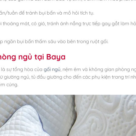
ần/tuần để tránh bụi bẩn và mồ hôi tích tụ.
ơi thoáng mát, có gió, tránh ánh nắng trực tiếp gay gắt làm h
 ngăn bụi bẩn thấm sâu vào bên trong ruột gối.
hòng ngủ tại Baya
n là sự tổng hòa của
gối ngủ
, nệm êm và không gian phòng ng
từ giường ngủ, tủ đầu giường cho đến các phụ kiện trang trí nh
ấm cúng.