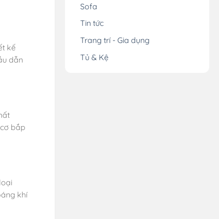
Sofa
Tin tức
Trang trí - Gia dụng
ết kế
Tủ & Kệ
đầu dẫn
hất
p cơ bắp
loại
oáng khí