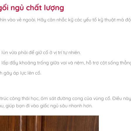
gối ngủ chất lượng
nhìn vào vẻ ngoài. Hãy cân nhắc kỹ các yếu tố kỹ thuật mà độ
ún vừa phải để giữ cổ ở vị trí tự nhiên.
 lấp đầy khoảng trống giữa vai và nệm, hỗ trợ cột sống thẳn
gây áp lực lên cổ.
 trúc công thái học, ôm sát đường cong của vùng cổ. Điều nà
u, giúp bạn đi vào giấc ngủ sâu nhanh hơn.