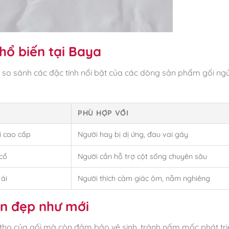
phổ biến tại Baya
 so sánh các đặc tính nổi bật của các dòng sản phẩm gối ngủ
PHÙ HỢP VỚI
i cao cấp
Người hay bị dị ứng, đau vai gáy
cổ
Người cần hỗ trợ cột sống chuyên sâu
 ái
Người thích cảm giác ôm, nằm nghiêng
n đẹp như mới
 thọ của gối mà còn đảm bảo vệ sinh, tránh nấm mốc phát tri