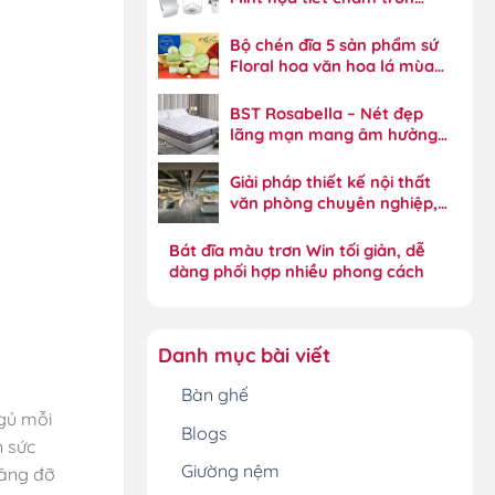
Xylia năng động
Bộ chén đĩa 5 sản phẩm sứ
Floral hoa văn hoa lá mùa
xuân tinh xảo
BST Rosabella – Nét đẹp
lãng mạn mang âm hưởng
phong cách đồng quê
Giải pháp thiết kế nội thất
văn phòng chuyên nghiệp,
tối ưu hiệu suất
Bát đĩa màu trơn Win tối giản, dễ
dàng phối hợp nhiều phong cách
Danh mục bài viết
Bàn ghế
ngủ mỗi
Blogs
n sức
Giường nệm
nâng đỡ