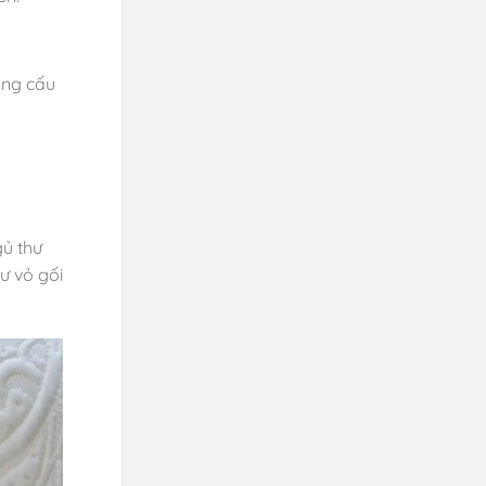
ỏng cấu
ủ thư
ư vỏ gối