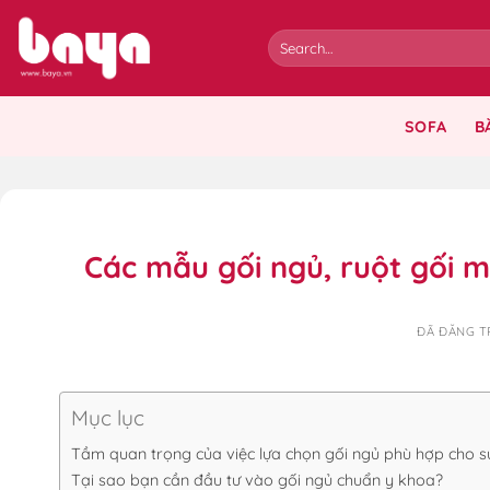
Chuyển
đến
nội
dung
SOFA
B
Các mẫu gối ngủ, ruột gối 
ĐÃ ĐĂNG 
Mục lục
Tầm quan trọng của việc lựa chọn gối ngủ phù hợp cho s
Tại sao bạn cần đầu tư vào gối ngủ chuẩn y khoa?