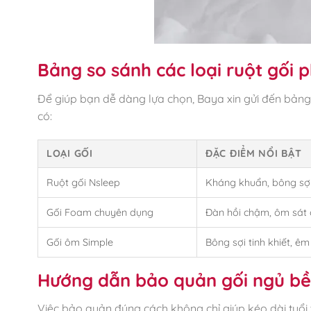
Bảng so sánh các loại ruột gối 
Để giúp bạn dễ dàng lựa chọn, Baya xin gửi đến bảng
có:
LOẠI GỐI
ĐẶC ĐIỂM NỔI BẬT
Ruột gối Nsleep
Kháng khuẩn, bông sợ
Gối Foam chuyên dụng
Đàn hồi chậm, ôm sát 
Gối ôm Simple
Bông sợi tinh khiết, êm
Hướng dẫn bảo quản gối ngủ bề
Việc bảo quản đúng cách không chỉ giúp kéo dài tuổi