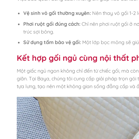
Vệ sinh vỏ gối thường xuyên:
Nên thay vỏ gối 1-2 l
Phơi ruột gối đúng cách:
Chỉ nên phơi ruột gối ở n
trúc sợi bông.
Sử dụng tấm bảo vệ gối:
Một lớp bọc mỏng sẽ giúp
Kết hợp gối ngủ cùng nội thất p
Một giấc ngủ ngon không chỉ đến từ chiếc gối, mà cò
giãn. Tại Baya, chúng tôi cung cấp giải pháp trọn gói 
tựa lưng, tạo nên một không gian sống đẳng cấp và 