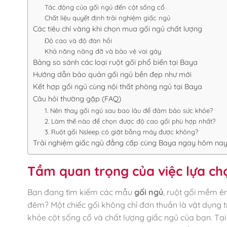
Tác động của gối ngủ đến cột sống cổ
Chất liệu quyết định trải nghiệm giấc ngủ
Các tiêu chí vàng khi chọn mua gối ngủ chất lượng
Độ cao và độ đàn hồi
Khả năng nâng đỡ và bảo vệ vai gáy
Bảng so sánh các loại ruột gối phổ biến tại Baya
Hướng dẫn bảo quản gối ngủ bền đẹp như mới
Kết hợp gối ngủ cùng nội thất phòng ngủ tại Baya
Câu hỏi thường gặp (FAQ)
1. Nên thay gối ngủ sau bao lâu để đảm bảo sức khỏe?
2. Làm thế nào để chọn được độ cao gối phù hợp nhất?
3. Ruột gối Nsleep có giặt bằng máy được không?
Trải nghiệm giấc ngủ đẳng cấp cùng Baya ngay hôm na
Tầm quan trọng của việc lựa ch
Bạn đang tìm kiếm các mẫu
gối ngủ
, ruột gối mềm ê
đêm? Một chiếc gối không chỉ đơn thuần là vật dụng tr
khỏe cột sống cổ và chất lượng giấc ngủ của bạn. Tạ