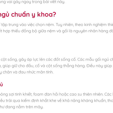
ng vai gáy ngay trong bài viết này.
 ngủ chuẩn y khoa?
 tập trung vào việc chọn nệm. Tuy nhiên, theo kinh nghiệm thi
ết hợp thiếu đồng bộ giữa nệm và gối là nguyên nhân hàng 
 cột sống, gây áp lực lên các đốt sống cổ. Các mẫu gối ngủ c
n, giúp giữ cho đầu, cổ và cột sống thẳng hàng. Điều này giú
tay chân và đau nhức mãn tính.
gủ
bông sợi tinh khiết, foam đàn hồi hoặc cao su thiên nhiên. Các 
u trải qua kiểm định khắt khe về khả năng kháng khuẩn, th
như đang nằm trên mây.