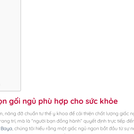
y
ọn gối ngủ phù hợp cho sức khỏe
m, nâng đỡ chuẩn tư thế y khoa để cải thiện chất lượng giấc 
ang trí, mà là “người bạn đồng hành” quyết định trực tiếp đế
i
Baya
, chúng tôi hiểu rằng một giấc ngủ ngon bắt đầu từ sự 