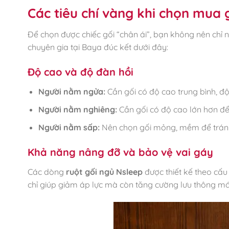
Các tiêu chí vàng khi chọn mua 
Để chọn được chiếc gối “chân ái”, bạn không nên chỉ 
chuyên gia tại Baya đúc kết dưới đây:
Độ cao và độ đàn hồi
Người nằm ngửa:
Cần gối có độ cao trung bình, độ l
Người nằm nghiêng:
Cần gối có độ cao lớn hơn để
Người nằm sấp:
Nên chọn gối mỏng, mềm để tránh 
Khả năng nâng đỡ và bảo vệ vai gáy
Các dòng
ruột gối ngủ Nsleep
được thiết kế theo cấu
chỉ giúp giảm áp lực mà còn tăng cường lưu thông má