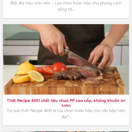
Bát đĩa màu trơn Win – Lựa chọn hoàn hảo cho phong cách
sống tối...
Thớt Recipe 4051 chất liệu nhựa PP cao cấp, kháng khuẩn an
toàn
Tại sao thớt Recipe 4051 là lựa chọn hoàn hảo cho căn bếp hiện
đại?...