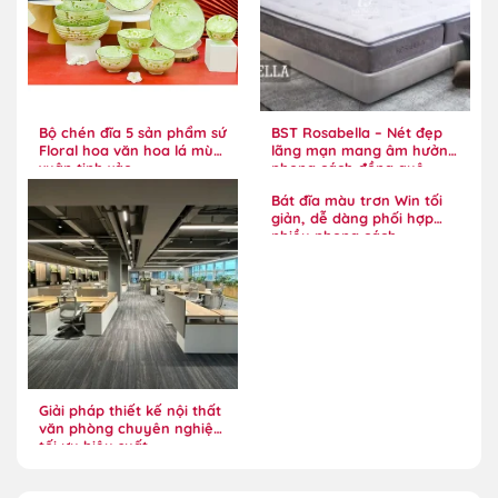
Bộ chén đĩa 5 sản phẩm sứ
BST Rosabella – Nét đẹp
Floral hoa văn hoa lá mùa
lãng mạn mang âm hưởng
xuân tinh xảo
phong cách đồng quê
Bát đĩa màu trơn Win tối
giản, dễ dàng phối hợp
nhiều phong cách
Giải pháp thiết kế nội thất
văn phòng chuyên nghiệp,
tối ưu hiệu suất