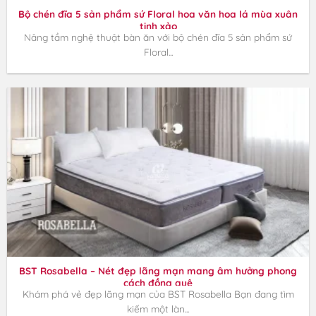
Bộ chén đĩa 5 sản phẩm sứ Floral hoa văn hoa lá mùa xuân
tinh xảo
Nâng tầm nghệ thuật bàn ăn với bộ chén đĩa 5 sản phẩm sứ
Floral...
BST Rosabella – Nét đẹp lãng mạn mang âm hưởng phong
cách đồng quê
Khám phá vẻ đẹp lãng mạn của BST Rosabella Bạn đang tìm
kiếm một làn...