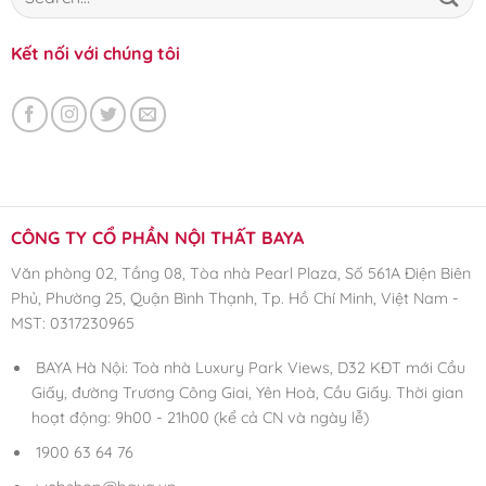
Kết nối với chúng tôi
CÔNG TY CỔ PHẦN NỘI THẤT BAYA
Văn phòng 02, Tầng 08, Tòa nhà Pearl Plaza, Số 561A Điện Biên
Phủ, Phường 25, Quận Bình Thạnh, Tp. Hồ Chí Minh, Việt Nam -
MST: 0317230965
BAYA Hà Nội: Toà nhà Luxury Park Views, D32 KĐT mới Cầu
Giấy, đường Trương Công Giai, Yên Hoà, Cầu Giấy. Thời gian
hoạt động: 9h00 - 21h00 (kể cả CN và ngày lễ)
1900 63 64 76