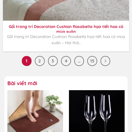
Gối trang trí Decoration Cushion Rosabella họa tiết hoa cỏ
mùa xuân
Gối trang trí Decoration Cushion Rosabella họa tiết hoa cỏ mùa
xuân – Hơi thở...
1
2
3
4
…
15
Bài viết mới