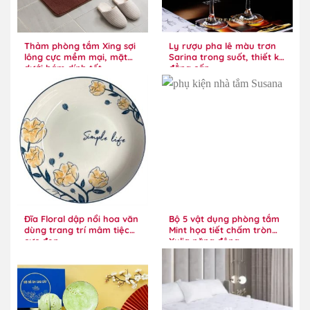
Thảm phòng tắm Xing sợi
Ly rượu pha lê màu trơn
lông cực mềm mại, mặt
Sarina trong suốt, thiết kế
dưới bám dính tốt
đẳng cấp
Đĩa Floral dập nổi hoa văn
Bộ 5 vật dụng phòng tắm
dùng trang trí mâm tiệc
Mint họa tiết chấm tròn
cực đẹp
Xylia năng động