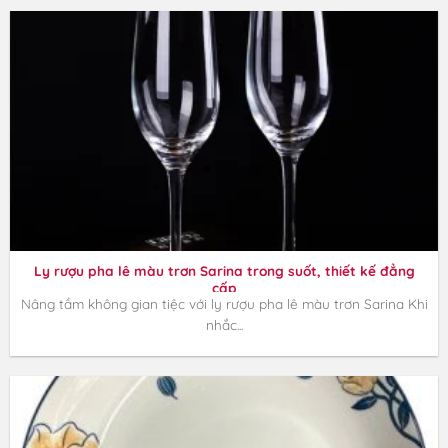
Ly rượu pha lê màu trơn Sarina trong suốt, thiết kế đẳng
cấp
Nâng tầm không gian tiệc với ly rượu pha lê màu trơn Sarina Khi
nhắc...