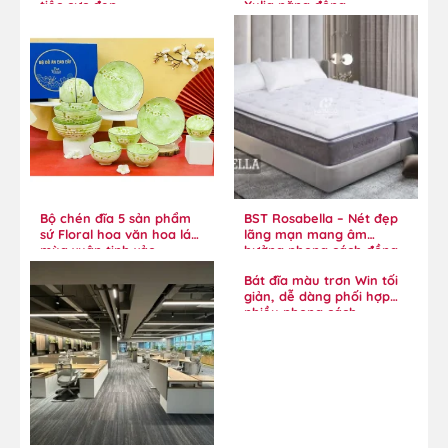
tiệc cực đẹp
Xylia năng động
Bộ chén đĩa 5 sản phẩm
BST Rosabella – Nét đẹp
sứ Floral hoa văn hoa lá
lãng mạn mang âm
mùa xuân tinh xảo
hưởng phong cách đồng
quê
Bát đĩa màu trơn Win tối
giản, dễ dàng phối hợp
nhiều phong cách