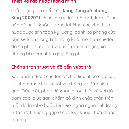
Thiết kế ráo nước thông minh
Điểm cộng lớn nhất của
khay đựng xà phòng
Xing 2002021
chính là cấu trúc bề mặt được tối ưu
hóa để nước không đọng lại. Nhờ các khe thoát
nước được tính toán kỹ lưỡng, bánh xà phòng của
bạn sẽ luôn trong tình trạng khô ráo, hạn chế tối
đa sự phát triển của vi khuẩn và tình trạng xà
phòng bị mềm nhũn gây lãng phí.
Chống trơn trượt và độ bền vượt trội
Sản phẩm được chế tác từ chất liệu nhựa cao cấp,
có khả năng chịu lực tốt và chống va đập hiệu
quả. Đặc biệt, phần đế khay được thiết kế với độ
bám cao, giúp sản phẩm cố định chắc chắn trên
mặt đá lavabo hoặc kệ treo, ngăn ngừa tình trạng
trơn trượt thường gặp ở các loại khay nhựa thông
thường.