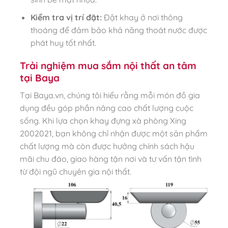
Kiểm tra vị trí đặt:
Đặt khay ở nơi thông
thoáng để đảm bảo khả năng thoát nước được
phát huy tốt nhất.
Trải nghiệm mua sắm nội thất an tâm
tại Baya
Tại Baya.vn, chúng tôi hiểu rằng mỗi món đồ gia
dụng đều góp phần nâng cao chất lượng cuộc
sống. Khi lựa chọn khay đựng xà phòng Xing
2002021, bạn không chỉ nhận được một sản phẩm
chất lượng mà còn được hưởng chính sách hậu
mãi chu đáo, giao hàng tận nơi và tư vấn tận tình
từ đội ngũ chuyên gia nội thất.