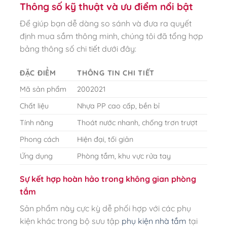
Thông số kỹ thuật và ưu điểm nổi bật
Để giúp bạn dễ dàng so sánh và đưa ra quyết
định mua sắm thông minh, chúng tôi đã tổng hợp
bảng thông số chi tiết dưới đây:
ĐẶC ĐIỂM
THÔNG TIN CHI TIẾT
Mã sản phẩm
2002021
Chất liệu
Nhựa PP cao cấp, bền bỉ
Tính năng
Thoát nước nhanh, chống trơn trượt
Phong cách
Hiện đại, tối giản
Ứng dụng
Phòng tắm, khu vực rửa tay
Sự kết hợp hoàn hảo trong không gian phòng
tắm
Sản phẩm này cực kỳ dễ phối hợp với các phụ
kiện khác trong bộ sưu tập
phụ kiện nhà tắm
tại