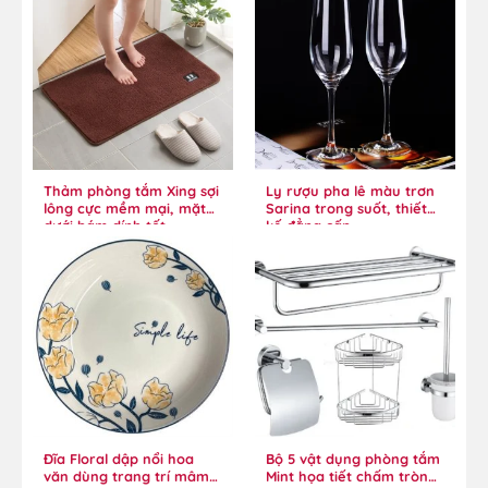
Thảm phòng tắm Xing sợi
Ly rượu pha lê màu trơn
lông cực mềm mại, mặt
Sarina trong suốt, thiết
dưới bám dính tốt
kế đẳng cấp
Đĩa Floral dập nổi hoa
Bộ 5 vật dụng phòng tắm
văn dùng trang trí mâm
Mint họa tiết chấm tròn