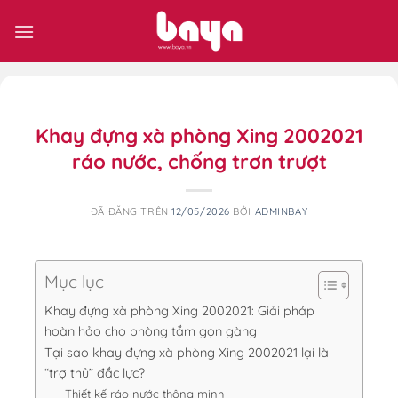
Chuyển
đến
nội
dung
Khay đựng xà phòng Xing 2002021
ráo nước, chống trơn trượt
ĐÃ ĐĂNG TRÊN
12/05/2026
BỞI
ADMINBAY
Mục lục
Khay đựng xà phòng Xing 2002021: Giải pháp
hoàn hảo cho phòng tắm gọn gàng
Tại sao khay đựng xà phòng Xing 2002021 lại là
“trợ thủ” đắc lực?
Thiết kế ráo nước thông minh