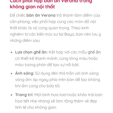
Cách phối hợp bàn ăn Verona trong
không gian nội thất
Để chiếc
bàn ăn Verona
trở thành tâm điểm của
căn phòng, việc phối hợp cùng các món đồ nội
thất khác là vô cùng quan trọng. Theo kinh
nghiệm từ các kiến trúc sư tại Baya, bạn nên lưu ý
những điểm sau:
Lựa chọn ghế ăn:
Kết hợp với các mẫu
ghế ăn
có thiết kế thanh mảnh, cùng tông màu hoặc
màu tương phản để tạo sự nổi bật.
Ánh sáng:
Sử dụng đèn thả trần với ánh sáng
vàng ấm áp ngay phía trên bàn để tạo không
khí ấm cúng cho bữa tối.
Trang trí:
Một bình hoa tươi hoặc khăn trải bàn
họa tiết nhẹ nhàng sẽ làm tăng thêm vẻ đẹp
tinh tế cho không gian.