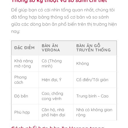
Để giúp bạn có cái nhìn tổng quan nhất, chúng tôi
đã tổng hợp bảng thông số cơ bản và so sánh
giữa các dòng bàn ăn phổ biến trên thị trường hiện
nay:
BÀN ĂN
BÀN ĂN GỖ
ĐẶC ĐIỂM
VERONA
TRUYỀN THỐNG
Khả năng
Có (Thông
Không
mở rộng
minh)
Phong
Hiện đại, Ý
Cổ điển/Tối giản
cách
Cao, chống
Độ bền
Trung bình – Cao
cong vênh
Căn hộ, nhà
Nhà có không gian
Phù hợp
phố hiện đại
rộng