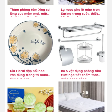
Thảm phòng tắm Xing sợi
Ly rượu pha lê màu trơn
lông cực mềm mại, mặt
Sarina trong suốt, thiết
dưới bám dính tốt
kế đẳng cấp
Đĩa Floral dập nổi hoa
Bộ 5 vật dụng phòng tắm
văn dùng trang trí mâm
Mint họa tiết chấm tròn
tiệc cực đẹp
Xylia năng động