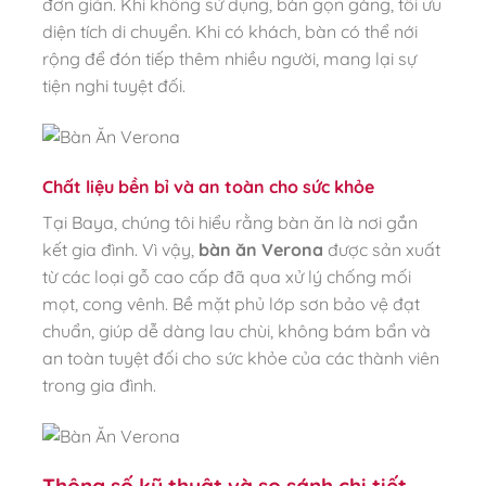
đơn giản. Khi không sử dụng, bàn gọn gàng, tối ưu
diện tích di chuyển. Khi có khách, bàn có thể nới
rộng để đón tiếp thêm nhiều người, mang lại sự
tiện nghi tuyệt đối.
Chất liệu bền bỉ và an toàn cho sức khỏe
Tại Baya, chúng tôi hiểu rằng bàn ăn là nơi gắn
kết gia đình. Vì vậy,
bàn ăn Verona
được sản xuất
từ các loại gỗ cao cấp đã qua xử lý chống mối
mọt, cong vênh. Bề mặt phủ lớp sơn bảo vệ đạt
chuẩn, giúp dễ dàng lau chùi, không bám bẩn và
an toàn tuyệt đối cho sức khỏe của các thành viên
trong gia đình.
Thông số kỹ thuật và so sánh chi tiết