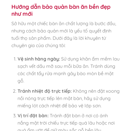
Hướng dẫn bảo quản bàn ăn bền đẹp
như mới
Sở hữu một chiếc bàn ăn chất lượng là bước đầu,
nhưng cách bảo quản mới là yếu tố quyết định
tuổi thọ sản phẩm. Dưới đây là lời khuyên từ
chuyên gia của chúng tôi:
Vệ sinh hàng ngày:
Sử dụng khăn ẩm mềm lau
sạch vết dầu mỡ sau mỗi bữa ăn. Tránh dùng
các chất tẩy rửa mạnh gây bào mòn bề mặt
gỗ.
Tránh nhiệt độ trực tiếp:
Không nên đặt xoong
nồi nóng trực tiếp lên mặt bàn, hãy sử dụng
miếng lót cách nhiệt để bảo vệ lớp sơn.
Vị trí đặt bàn:
Tránh đặt bàn ở nơi có ánh
nắng mặt trời chiếu trực tiếp quá lâu hoặc nơi
quá ẩm ướt để giữ màu sắc gỗ bền lâu.