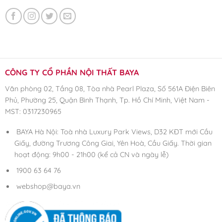
CÔNG TY CỔ PHẦN NỘI THẤT BAYA
Văn phòng 02, Tầng 08, Tòa nhà Pearl Plaza, Số 561A Điện Biên
Phủ, Phường 25, Quận Bình Thạnh, Tp. Hồ Chí Minh, Việt Nam -
MST: 0317230965
BAYA Hà Nội: Toà nhà Luxury Park Views, D32 KĐT mới Cầu
Giấy, đường Trương Công Giai, Yên Hoà, Cầu Giấy. Thời gian
hoạt động: 9h00 - 21h00 (kể cả CN và ngày lễ)
1900 63 64 76
webshop@baya.vn