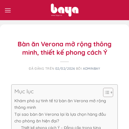
Chuyển
đến
nội
dung
Bàn ăn Verona mở rộng thông
minh, thiết kế phong cách Ý
ĐÃ ĐĂNG TRÊN
02/02/2026
BỞI
ADMINBAY
Mục lục
Khám phá sự tinh tế từ bàn ăn Verona mở rộng
thông minh
Tại sao bàn ăn Verona lại là lựa chọn hàng đầu
cho phòng ăn hiện đại?
Thiết kế phong cách Ý – Đẳng cấp trong từng