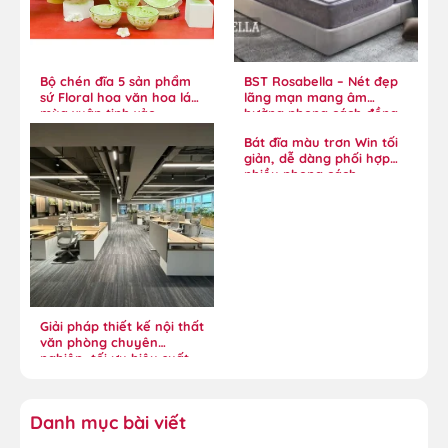
Bộ chén đĩa 5 sản phẩm
BST Rosabella – Nét đẹp
sứ Floral hoa văn hoa lá
lãng mạn mang âm
mùa xuân tinh xảo
hưởng phong cách đồng
quê
Bát đĩa màu trơn Win tối
giản, dễ dàng phối hợp
nhiều phong cách
Giải pháp thiết kế nội thất
văn phòng chuyên
nghiệp, tối ưu hiệu suất
Danh mục bài viết