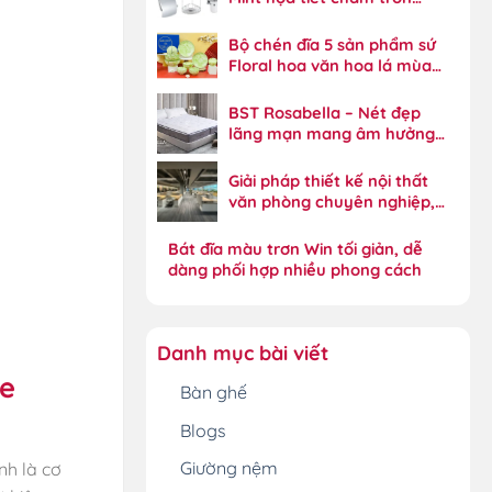
Xylia năng động
Bộ chén đĩa 5 sản phẩm sứ
Floral hoa văn hoa lá mùa
xuân tinh xảo
BST Rosabella – Nét đẹp
lãng mạn mang âm hưởng
phong cách đồng quê
Giải pháp thiết kế nội thất
văn phòng chuyên nghiệp,
tối ưu hiệu suất
Bát đĩa màu trơn Win tối giản, dễ
dàng phối hợp nhiều phong cách
Danh mục bài viết
le
Bàn ghế
Blogs
Giường nệm
nh là cơ