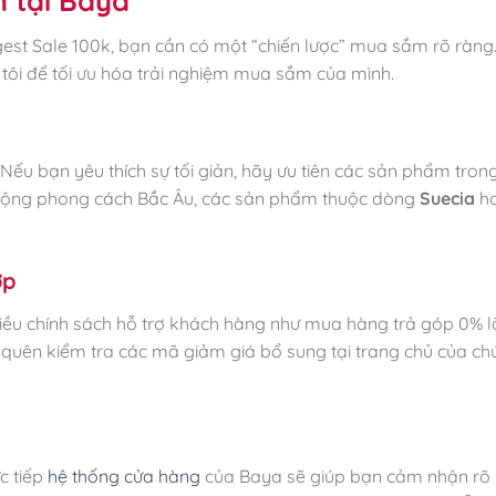
est Sale 100k, bạn cần có một “chiến lược” mua sắm rõ ràng
tôi để tối ưu hóa trải nghiệm mua sắm của mình.
 Nếu bạn yêu thích sự tối giản, hãy ưu tiên các sản phẩm tron
uộng phong cách Bắc Âu, các sản phẩm thuộc dòng
Suecia
ho
ợp
iều chính sách hỗ trợ khách hàng như mua hàng trả góp 0% lã
uên kiểm tra các mã giảm giá bổ sung tại trang chủ của chú
c tiếp
hệ thống cửa hàng
của Baya sẽ giúp bạn cảm nhận rõ 