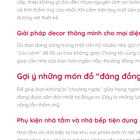
cấp, thép không gỉ cho đến nhựa nguyên sinh an toàn
và tính thẩm mỹ cao nhất. Khi cầm trên tay một sản 
đường nét thiết kế.
Giải pháp decor thông minh cho mọi diện
Dù bạn đang sống trong một căn hộ studio nhỏ gọn ha
“cứu cánh” để tối ưu hóa không gian. Chúng tôi cung 
giúp căn nhà của bạn luôn ngăn nắp, thoáng đãng mà
Gợi ý những món đồ “đáng đồng 
Để giúp bạn không bị “choáng ngợp” giữa hàng ngàn
đang được săn đón nhất tại Baya.vn. Đây là những lựa
năng lẫn thẩm mỹ.
Phụ kiện nhà tắm và nhà bếp tiện dụng
Nhà tắm và nhà bếp là hai khu vực phản ánh rõ nét nh
đánh răng, hay các loại giá treo không cần khoan t