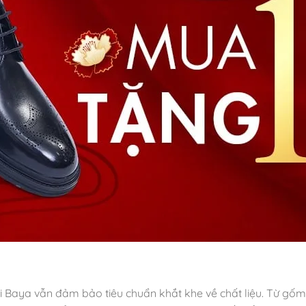
 Baya vẫn đảm bảo tiêu chuẩn khắt khe về chất liệu. Từ gốm