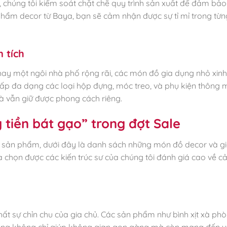
, chúng tôi kiểm soát chặt chẽ quy trình sản xuất để đảm bả
phẩm decor từ Baya, bạn sẽ cảm nhận được sự tỉ mỉ trong từn
 tích
y một ngôi nhà phố rộng rãi, các món đồ gia dụng nhỏ xinh 
cấp đa dạng các loại hộp đựng, móc treo, và phụ kiện thông 
 vẫn giữ được phong cách riêng.
tiền bát gạo” trong đợt Sale
 sản phẩm, dưới đây là danh sách những món đồ decor và g
 chọn được các kiến trúc sư của chúng tôi đánh giá cao về c
ất sự chỉn chu của gia chủ. Các sản phẩm như bình xịt xà phò
ường không chỉ giúp không gian gọn gàng mà còn mang đến 