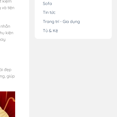
ết kiệm
Sofa
 và tiện
Tin tức
Trang trí - Gia dụng
ỏ nhắn
Tủ & Kệ
hụ kiện
gay
cái đẹp
ng, giúp