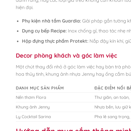
hiện đại.
Phụ kiện nhà tắm Guardia:
Giải pháp gắn tường kh
Dụng cụ bếp Recipe:
Inox chống gỉ, thao tác nhẹ n
Hộp đựng thực phẩm Protekt:
Nắp đậy kín khí, gi
Decor phòng khách và góc làm việc
Một chút thay đổi nhỏ ở góc làm việc hay bàn trà phò
hoa thủy tinh, khung ảnh nhựa Jenny hay ống cắm bú
DANH MỤC SẢN PHẨM
ĐẶC ĐIỂM NỔI B
Nến thơm Flora
Thư giãn, an toàn,
Khung ảnh Jenny
Nhựa bền, lưu giữ 
Ly Cocktail Sarina
Pha lê sang trọng
Hướng dẫn mua sắm thông minh