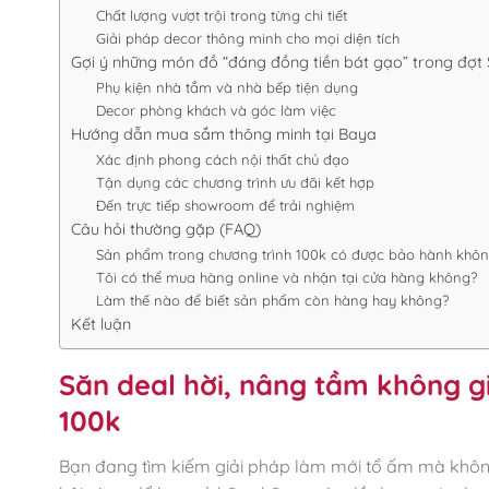
Chất lượng vượt trội trong từng chi tiết
Giải pháp decor thông minh cho mọi diện tích
Gợi ý những món đồ “đáng đồng tiền bát gạo” trong đợt 
Phụ kiện nhà tắm và nhà bếp tiện dụng
Decor phòng khách và góc làm việc
Hướng dẫn mua sắm thông minh tại Baya
Xác định phong cách nội thất chủ đạo
Tận dụng các chương trình ưu đãi kết hợp
Đến trực tiếp showroom để trải nghiệm
Câu hỏi thường gặp (FAQ)
Sản phẩm trong chương trình 100k có được bảo hành khô
Tôi có thể mua hàng online và nhận tại cửa hàng không?
Làm thế nào để biết sản phẩm còn hàng hay không?
Kết luận
Săn deal hời, nâng tầm không gi
100k
Bạn đang tìm kiếm giải pháp làm mới tổ ấm mà khôn