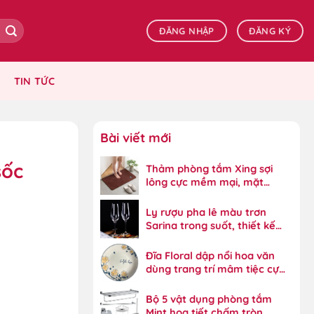
ĐĂNG NHẬP
ĐĂNG KÝ
TIN TỨC
Bài viết mới
sốc
Thảm phòng tắm Xing sợi
lông cực mềm mại, mặt
dưới bám dính tốt
Ly rượu pha lê màu trơn
Sarina trong suốt, thiết kế
đẳng cấp
Đĩa Floral dập nổi hoa văn
dùng trang trí mâm tiệc cực
đẹp
Bộ 5 vật dụng phòng tắm
Mint họa tiết chấm tròn