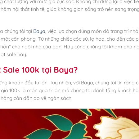
chất lượng với mức giá cực sốc. Không chỉ dừng lại ở việc ti
hẩm nội thất tinh tế, giúp không gian sống trở nên sang trọng
a chúng tôi tại
Baya
, việc lựa chọn đúng món đồ trang trí nh
 một căn phòng. Từ những chiếc cốc sứ, lọ hoa, cho đến các p
i hồn” cho ngôi nhà của bạn. Hãy cùng chúng tôi khám phá n
t sale này.
 Sale 100k tại Baya?
ng khoản đầu tư lớn. Tuy nhiên, với Baya, chúng tôi tin rằng 
g giá 100k là món quà tri ân mà chúng tôi dành tặng khách hà
không cần đắn đo về ngân sách.