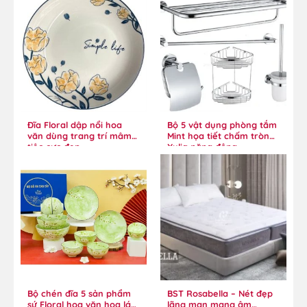
Đĩa Floral dập nổi hoa
Bộ 5 vật dụng phòng tắm
văn dùng trang trí mâm
Mint họa tiết chấm tròn
tiệc cực đẹp
Xylia năng động
Bộ chén đĩa 5 sản phẩm
BST Rosabella – Nét đẹp
sứ Floral hoa văn hoa lá
lãng mạn mang âm