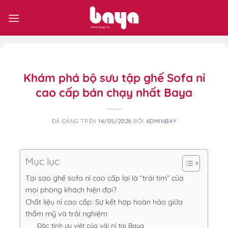
Chuyển
đến
nội
dung
Khám phá bộ sưu tập ghế Sofa nỉ
cao cấp bán chạy nhất Baya
ĐÃ ĐĂNG TRÊN
14/05/2026
BỞI
ADMINBAY
Mục lục
Tại sao ghế sofa nỉ cao cấp lại là “trái tim” của
mọi phòng khách hiện đại?
Chất liệu nỉ cao cấp: Sự kết hợp hoàn hảo giữa
thẩm mỹ và trải nghiệm
Đặc tính ưu việt của vải nỉ tại Baya