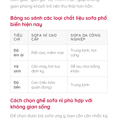
gian phòng khách trở nên thư thái hơn hẳn.
Bảng so sánh các loại chất liệu sofa phổ
biến hiện nay
TIÊU
SOFA NỈ CAO
SOFA DA CÔNG
CHÍ
CẤP
NGHIỆP
Độ
Trung bình, hơi
Rất cao, mềm mại
êm ái
cứng
Vệ
Cần máy hút bụi
Dễ lau chùi bằng
sinh
định kỳ
khăn
Độ
Cao (nếu bảo
Trung bình
bền
quản đúng)
Cách chọn ghế sofa nỉ phù hợp với
không gian sống
Để chọn được bộ sofa ưng ý, bạn cần cân nhắc kỹ