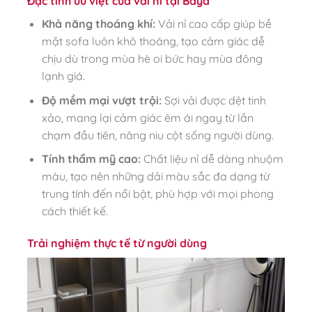
Đặc tính ưu việt của vải nỉ tại Baya
Khả năng thoáng khí:
Vải nỉ cao cấp giúp bề
mặt sofa luôn khô thoáng, tạo cảm giác dễ
chịu dù trong mùa hè oi bức hay mùa đông
lạnh giá.
Độ mềm mại vượt trội:
Sợi vải được dệt tinh
xảo, mang lại cảm giác êm ái ngay từ lần
chạm đầu tiên, nâng niu cột sống người dùng.
Tính thẩm mỹ cao:
Chất liệu nỉ dễ dàng nhuộm
màu, tạo nên những dải màu sắc đa dạng từ
trung tính đến nổi bật, phù hợp với mọi phong
cách thiết kế.
Trải nghiệm thực tế từ người dùng