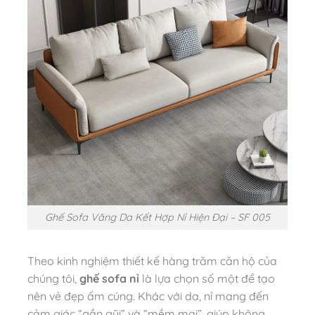
Ghế Sofa Văng Da Kết Hợp Nỉ Hiện Đại – SF 005
Theo kinh nghiệm thiết kế hàng trăm căn hộ của
chúng tôi,
ghế sofa nỉ
là lựa chọn số một để tạo
nên vẻ đẹp ấm cúng. Khác với da, nỉ mang đến
cảm giác “gần gũi” và “mềm mại”, giúp không