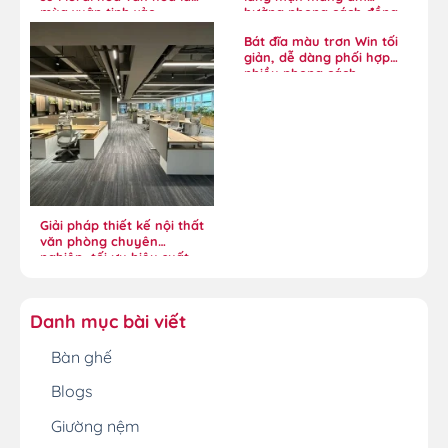
mùa xuân tinh xảo
hưởng phong cách đồng
quê
Bát đĩa màu trơn Win tối
giản, dễ dàng phối hợp
nhiều phong cách
Giải pháp thiết kế nội thất
văn phòng chuyên
nghiệp, tối ưu hiệu suất
Danh mục bài viết
Bàn ghế
Blogs
Giường nệm