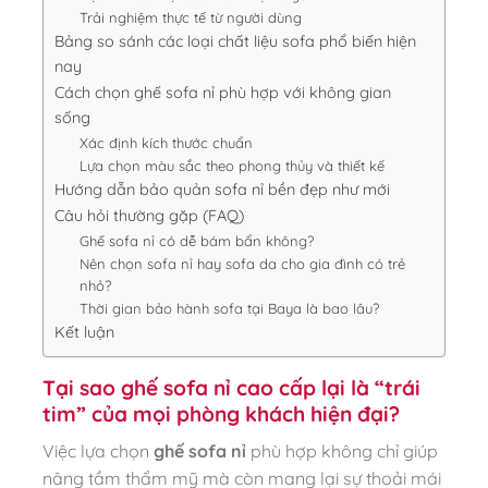
Trải nghiệm thực tế từ người dùng
Bảng so sánh các loại chất liệu sofa phổ biến hiện
nay
Cách chọn ghế sofa nỉ phù hợp với không gian
sống
Xác định kích thước chuẩn
Lựa chọn màu sắc theo phong thủy và thiết kế
Hướng dẫn bảo quản sofa nỉ bền đẹp như mới
Câu hỏi thường gặp (FAQ)
Ghế sofa nỉ có dễ bám bẩn không?
Nên chọn sofa nỉ hay sofa da cho gia đình có trẻ
nhỏ?
Thời gian bảo hành sofa tại Baya là bao lâu?
Kết luận
Tại sao ghế sofa nỉ cao cấp lại là “trái
tim” của mọi phòng khách hiện đại?
Việc lựa chọn
ghế sofa nỉ
phù hợp không chỉ giúp
nâng tầm thẩm mỹ mà còn mang lại sự thoải mái