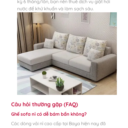
kỳ 6 tháng/lần, bạn nên thuê dịch vụ giặt hơi
nước để khử khuẩn và làm sạch sâu.
Câu hỏi thường gặp (FAQ)
Ghế sofa nỉ có dễ bám bẩn không?
Các dòng vải nỉ cao cấp tại Baya hiện nay đã