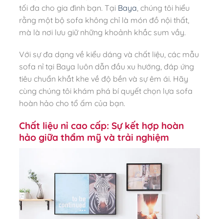
tối đa cho gia đình bạn. Tại
Baya
, chúng tôi hiểu
rằng một bộ sofa không chỉ là món đồ nội thất,
mà là nơi lưu giữ những khoảnh khắc sum vầy.
Với sự đa dạng về kiểu dáng và chất liệu, các mẫu
sofa nỉ tại Baya luôn dẫn đầu xu hướng, đáp ứng
tiêu chuẩn khắt khe về độ bền và sự êm ái. Hãy
cùng chúng tôi khám phá bí quyết chọn lựa sofa
hoàn hảo cho tổ ấm của bạn.
Chất liệu nỉ cao cấp: Sự kết hợp hoàn
hảo giữa thẩm mỹ và trải nghiệm