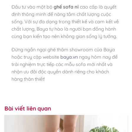
Đầu tư vào một bộ
ghế sofa nỉ
cao cấp là quyết
định thông minh để nâng tầm chất lượng cuộc
sống. Với sự đa dạng trong thiết kế và cam kết về
chất lượng, Baya tự hào là người bạn đồng hành
cùng bạn kiến tạo nên không gian sống lý tưởng.
Đừng ngần ngại ghé thăm showroom của Baya
hoặc truy cập website
baya.vn
ngay hôm nay để
trải nghiệm trực tiếp các mẫu sofa mới nhất và
nhận ưu đãi độc quyền dành riêng cho khách
hàng thân thiết!
Bài viết liên quan