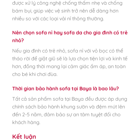
được xử lý công nghệ chống thấm nhẹ và chống
bám bụi, giúp việc vệ sinh trở nên dễ dàng hơn
nhiều so với các loại vải nỉ thông thường.
Nên chọn sofa nỉ hay sofa da cho gia đình có trẻ
nhỏ?
Nếu gia đình có trẻ nhỏ, sofa nỉ với vỏ bọc có thể
tháo rời để giặt giũ sẽ là lựa chọn tiện lợi và kinh tế
hơn, đồng thời mang lại cảm giác ấm áp, an toàn
cho bé khi chơi đùa.
Thời gian bảo hành sofa tại Baya là bao lâu?
Tất cả sản phẩm sofa tại Baya đều được áp dụng
chính sách bảo hành khung sườn và đệm mút lên
đến 2-5 năm, đảm bảo sự an tâm tuyệt đối cho
khách hàng.
Kết luận