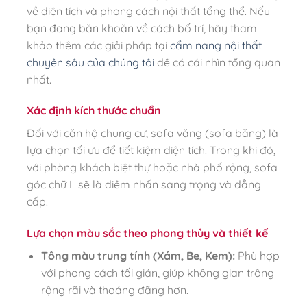
về diện tích và phong cách nội thất tổng thể. Nếu
bạn đang băn khoăn về cách bố trí, hãy tham
khảo thêm các giải pháp tại
cẩm nang nội thất
chuyên sâu của chúng tôi
để có cái nhìn tổng quan
nhất.
Xác định kích thước chuẩn
Đối với căn hộ chung cư, sofa văng (sofa băng) là
lựa chọn tối ưu để tiết kiệm diện tích. Trong khi đó,
với phòng khách biệt thự hoặc nhà phố rộng, sofa
góc chữ L sẽ là điểm nhấn sang trọng và đẳng
cấp.
Lựa chọn màu sắc theo phong thủy và thiết kế
Tông màu trung tính (Xám, Be, Kem):
Phù hợp
với phong cách tối giản, giúp không gian trông
rộng rãi và thoáng đãng hơn.