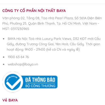
CÔNG TY CỔ PHẦN NỘI THẤT BAYA
Văn phòng 02, Tầng 08, Tòa nhà Pearl Plaza, Số 561A Điện Biên
Phủ, Phường 25, Quận Bình Thạnh, Tp. Hồ Chí Minh, Việt Nam -
MST: 0317230965
BAYA Hà Nội: Toà nhà Luxury Park Views, D32 KĐT mới Cầu
Giấy, đường Trương Công Giai, Yên Hoà, Cầu Giấy. Thời gian
hoạt động: 9h00 - 21h00 (kể cả CN và ngày lễ)
1900 63 64 76
webshop@baya.vn
Về BAYA