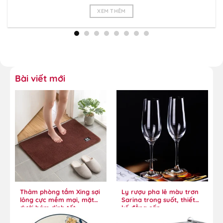
XEM THÊM
Bài viết mới
Thảm phòng tắm Xing sợi
Ly rượu pha lê màu trơn
lông cực mềm mại, mặt
Sarina trong suốt, thiết
dưới bám dính tốt
kế đẳng cấp