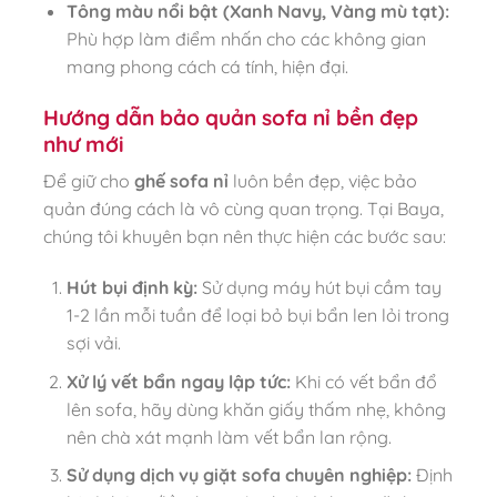
Tông màu nổi bật (Xanh Navy, Vàng mù tạt):
Phù hợp làm điểm nhấn cho các không gian
mang phong cách cá tính, hiện đại.
Hướng dẫn bảo quản sofa nỉ bền đẹp
như mới
Để giữ cho
ghế sofa nỉ
luôn bền đẹp, việc bảo
quản đúng cách là vô cùng quan trọng. Tại Baya,
chúng tôi khuyên bạn nên thực hiện các bước sau:
Hút bụi định kỳ:
Sử dụng máy hút bụi cầm tay
1-2 lần mỗi tuần để loại bỏ bụi bẩn len lỏi trong
sợi vải.
Xử lý vết bẩn ngay lập tức:
Khi có vết bẩn đổ
lên sofa, hãy dùng khăn giấy thấm nhẹ, không
nên chà xát mạnh làm vết bẩn lan rộng.
Sử dụng dịch vụ giặt sofa chuyên nghiệp:
Định