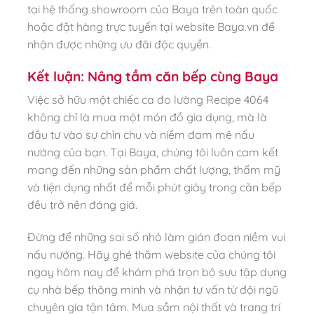
tại hệ thống showroom của Baya trên toàn quốc
hoặc đặt hàng trực tuyến tại website Baya.vn để
nhận được những ưu đãi độc quyền.
Kết luận: Nâng tầm căn bếp cùng Baya
Việc sở hữu một chiếc ca đo lường Recipe 4064
không chỉ là mua một món đồ gia dụng, mà là
đầu tư vào sự chỉn chu và niềm đam mê nấu
nướng của bạn. Tại Baya, chúng tôi luôn cam kết
mang đến những sản phẩm chất lượng, thẩm mỹ
và tiện dụng nhất để mỗi phút giây trong căn bếp
đều trở nên đáng giá.
Đừng để những sai số nhỏ làm gián đoạn niềm vui
nấu nướng. Hãy ghé thăm website của chúng tôi
ngay hôm nay để khám phá trọn bộ sưu tập dụng
cụ nhà bếp thông minh và nhận tư vấn từ đội ngũ
chuyên gia tận tâm. Mua sắm nội thất và trang trí