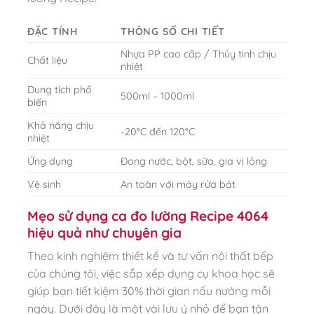
ĐẶC TÍNH
THÔNG SỐ CHI TIẾT
Nhựa PP cao cấp / Thủy tinh chịu
Chất liệu
nhiệt
Dung tích phổ
500ml – 1000ml
biến
Khả năng chịu
-20°C đến 120°C
nhiệt
Ứng dụng
Đong nước, bột, sữa, gia vị lỏng
Vệ sinh
An toàn với máy rửa bát
Mẹo sử dụng ca đo lường Recipe 4064
hiệu quả như chuyên gia
Theo kinh nghiệm thiết kế và tư vấn nội thất bếp
của chúng tôi, việc sắp xếp dụng cụ khoa học sẽ
giúp bạn tiết kiệm 30% thời gian nấu nướng mỗi
ngày. Dưới đây là một vài lưu ý nhỏ để bạn tận