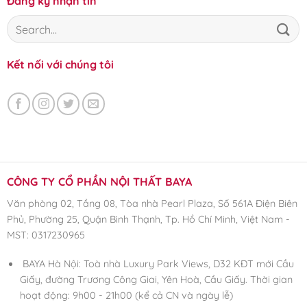
Đăng ký nhận tin
Kết nối với chúng tôi
CÔNG TY CỔ PHẦN NỘI THẤT BAYA
Văn phòng 02, Tầng 08, Tòa nhà Pearl Plaza, Số 561A Điện Biên
Phủ, Phường 25, Quận Bình Thạnh, Tp. Hồ Chí Minh, Việt Nam -
MST: 0317230965
BAYA Hà Nội: Toà nhà Luxury Park Views, D32 KĐT mới Cầu
Giấy, đường Trương Công Giai, Yên Hoà, Cầu Giấy. Thời gian
hoạt động: 9h00 - 21h00 (kể cả CN và ngày lễ)