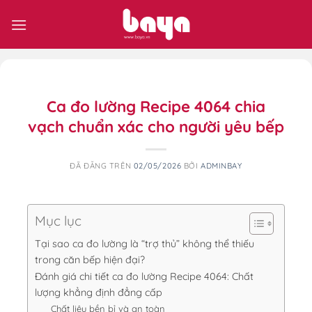
Chuyển
đến
nội
dung
Ca đo lường Recipe 4064 chia
vạch chuẩn xác cho người yêu bếp
ĐÃ ĐĂNG TRÊN
02/05/2026
BỞI
ADMINBAY
Mục lục
Tại sao ca đo lường là “trợ thủ” không thể thiếu
trong căn bếp hiện đại?
Đánh giá chi tiết ca đo lường Recipe 4064: Chất
lượng khẳng định đẳng cấp
Chất liệu bền bỉ và an toàn