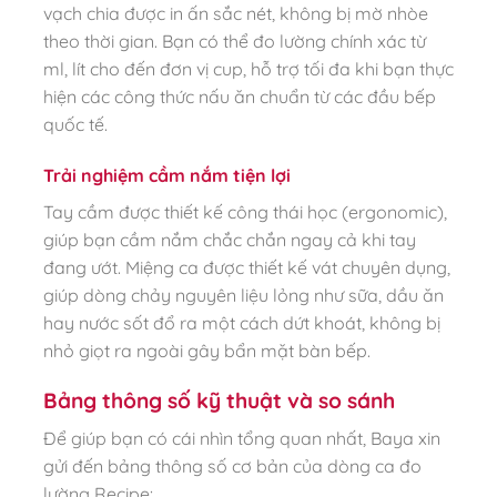
vạch chia được in ấn sắc nét, không bị mờ nhòe
theo thời gian. Bạn có thể đo lường chính xác từ
ml, lít cho đến đơn vị cup, hỗ trợ tối đa khi bạn thực
hiện các công thức nấu ăn chuẩn từ các đầu bếp
quốc tế.
Trải nghiệm cầm nắm tiện lợi
Tay cầm được thiết kế công thái học (ergonomic),
giúp bạn cầm nắm chắc chắn ngay cả khi tay
đang ướt. Miệng ca được thiết kế vát chuyên dụng,
giúp dòng chảy nguyên liệu lỏng như sữa, dầu ăn
hay nước sốt đổ ra một cách dứt khoát, không bị
nhỏ giọt ra ngoài gây bẩn mặt bàn bếp.
Bảng thông số kỹ thuật và so sánh
Để giúp bạn có cái nhìn tổng quan nhất, Baya xin
gửi đến bảng thông số cơ bản của dòng ca đo
lường Recipe: