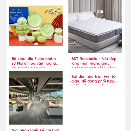
Bộ chén đĩa 5 sản phẩm
BST Rosabella – Nét đẹp
sứ Floral hoa văn hoa lá
lãng mạn mang âm
mùa xuân tinh xảo
hưởng phong cách đồng
quê
Bát đĩa màu trơn Win tối
giản, dễ dàng phối hợp
nhiều phong cách
Giải pháp thiết kế nội thất