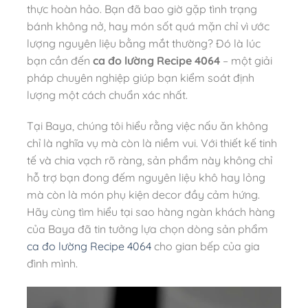
thực hoàn hảo. Bạn đã bao giờ gặp tình trạng
bánh không nở, hay món sốt quá mặn chỉ vì ước
lượng nguyên liệu bằng mắt thường? Đó là lúc
bạn cần đến
ca đo lường Recipe 4064
– một giải
pháp chuyên nghiệp giúp bạn kiểm soát định
lượng một cách chuẩn xác nhất.
Tại Baya, chúng tôi hiểu rằng việc nấu ăn không
chỉ là nghĩa vụ mà còn là niềm vui. Với thiết kế tinh
tế và chia vạch rõ ràng, sản phẩm này không chỉ
hỗ trợ bạn đong đếm nguyên liệu khô hay lỏng
mà còn là món phụ kiện decor đầy cảm hứng.
Hãy cùng tìm hiểu tại sao hàng ngàn khách hàng
của Baya đã tin tưởng lựa chọn dòng sản phẩm
ca đo lường Recipe 4064
cho gian bếp của gia
đình mình.