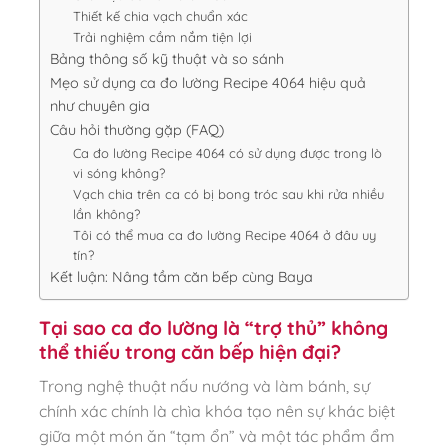
Thiết kế chia vạch chuẩn xác
Trải nghiệm cầm nắm tiện lợi
Bảng thông số kỹ thuật và so sánh
Mẹo sử dụng ca đo lường Recipe 4064 hiệu quả
như chuyên gia
Câu hỏi thường gặp (FAQ)
Ca đo lường Recipe 4064 có sử dụng được trong lò
vi sóng không?
Vạch chia trên ca có bị bong tróc sau khi rửa nhiều
lần không?
Tôi có thể mua ca đo lường Recipe 4064 ở đâu uy
tín?
Kết luận: Nâng tầm căn bếp cùng Baya
Tại sao ca đo lường là “trợ thủ” không
thể thiếu trong căn bếp hiện đại?
Trong nghệ thuật nấu nướng và làm bánh, sự
chính xác chính là chìa khóa tạo nên sự khác biệt
giữa một món ăn “tạm ổn” và một tác phẩm ẩm