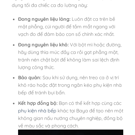
dụng tối đa chiếc ca đo lường này:
Đong nguyên liệu lỏng:
Luôn đặt ca trên bề
mặt phẳng, cúi người để tầm mắt ngang với
vạch đo để đảm bảo con số chính xác nhất.
Đong nguyên liệu khô:
Với bột mì hoặc đường,
hãy dùng thìa múc đầy ca rồi gạt phẳng mặt,
tránh nén chặt bột để không làm sai lệch định
lượng công thức.
Bảo quản:
Sau khi sử dụng, nên treo ca ở vị trí
khô ráo hoặc đặt trong ngăn kéo phụ kiện nhà
bếp để tránh bụi bẩn.
Kết hợp đồng bộ:
Bạn có thể kết hợp cùng các
phụ kiện nhà bếp
khác tại Baya để tạo nên một
không gian nấu nướng chuyên nghiệp, đồng bộ
về màu sắc và phong cách.