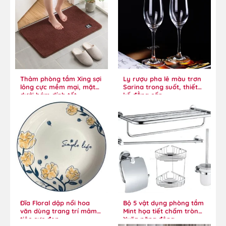
Thảm phòng tắm Xing sợi
Ly rượu pha lê màu trơn
lông cực mềm mại, mặt
Sarina trong suốt, thiết
dưới bám dính tốt
kế đẳng cấp
Đĩa Floral dập nổi hoa
Bộ 5 vật dụng phòng tắm
văn dùng trang trí mâm
Mint họa tiết chấm tròn
tiệc cực đẹp
Xylia năng động