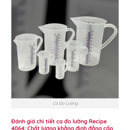
Ca Đo Lường
Đánh giá chi tiết ca đo lường Recipe
4064: Chất lượng khẳng định đẳng cấp