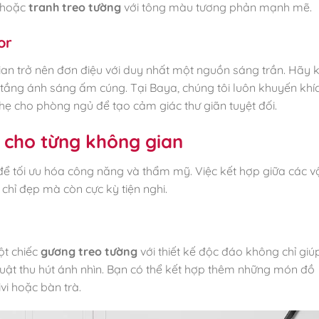
hoặc
tranh treo tường
với tông màu tương phản mạnh mẽ.
or
ian trở nên đơn điệu với duy nhất một nguồn sáng trần. Hãy 
 tầng ánh sáng ấm cúng. Tại Baya, chúng tôi luôn khuyến khí
ẹ cho phòng ngủ để tạo cảm giác thư giãn tuyệt đối.
 cho từng không gian
ể tối ưu hóa công năng và thẩm mỹ. Việc kết hợp giữa các v
 chỉ đẹp mà còn cực kỳ tiện nghi.
ột chiếc
gương treo tường
với thiết kế độc đáo không chỉ gi
uật thu hút ánh nhìn. Bạn có thể kết hợp thêm những món đồ
vi hoặc bàn trà.