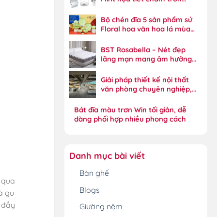
Xylia năng động
Bộ chén đĩa 5 sản phẩm sứ
Floral hoa văn hoa lá mùa
xuân tinh xảo
BST Rosabella – Nét đẹp
lãng mạn mang âm hưởng
phong cách đồng quê
Giải pháp thiết kế nội thất
văn phòng chuyên nghiệp,
tối ưu hiệu suất
Bát đĩa màu trơn Win tối giản, dễ
dàng phối hợp nhiều phong cách
Danh mục bài viết
Bàn ghế
 qua
Blogs
à gu
n đầy
Giường nệm