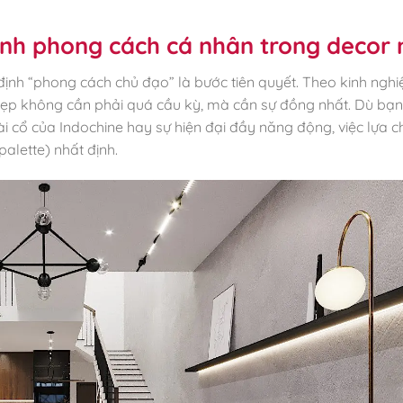
ình phong cách cá nhân trong decor
 định “phong cách chủ đạo” là bước tiên quyết. Theo kinh nghi
đẹp không cần phải quá cầu kỳ, mà cần sự đồng nhất. Dù bạn
ài cổ của Indochine hay sự hiện đại đầy năng động, việc lựa 
alette) nhất định.