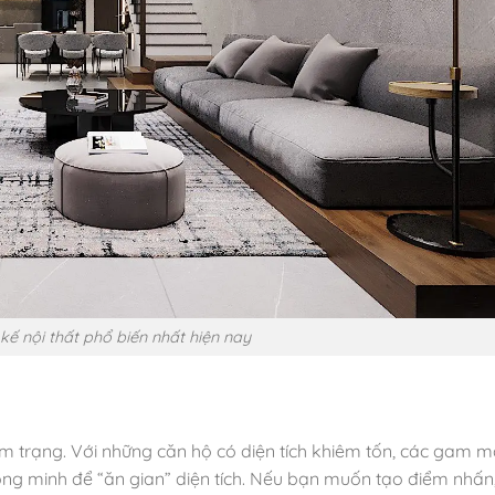
kế nội thất phổ biến nhất hiện nay
tâm trạng. Với những căn hộ có diện tích khiêm tốn, các gam 
hông minh để “ăn gian” diện tích. Nếu bạn muốn tạo điểm nhấn