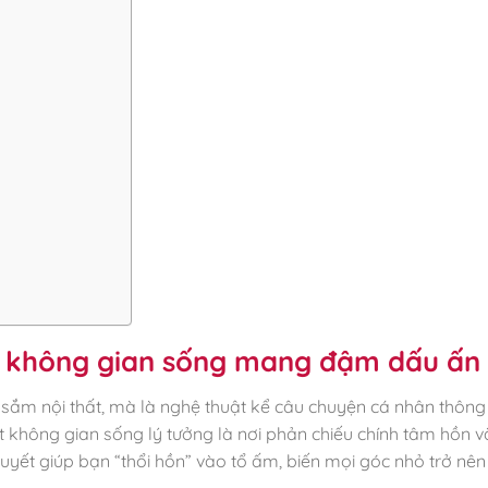
ến không gian sống mang đậm dấu ấn
sắm nội thất, mà là nghệ thuật kể câu chuyện cá nhân thông
ột không gian sống lý tưởng là nơi phản chiếu chính tâm hồn v
yết giúp bạn “thổi hồn” vào tổ ấm, biến mọi góc nhỏ trở nê