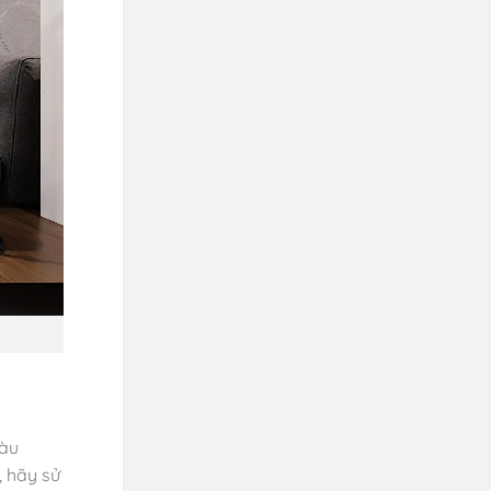
màu
, hãy sử