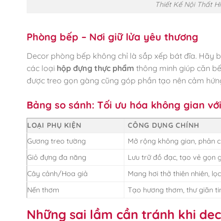
Thiết Kế Nội Thất H
Phòng bếp – Nơi giữ lửa yêu thương
Decor phòng bếp không chỉ là sắp xếp bát đĩa. Hãy 
các loại
hộp đựng thực phẩm
thông minh giúp căn bế
được treo gọn gàng cũng góp phần tạo nên cảm hứn
Bảng so sánh: Tối ưu hóa không gian vớ
LOẠI PHỤ KIỆN
CÔNG DỤNG CHÍNH
Gương treo tường
Mở rộng không gian, phản c
Giỏ đựng đa năng
Lưu trữ đồ đạc, tạo vẻ gọn
Cây cảnh/Hoa giả
Mang hơi thở thiên nhiên, lọ
Nến thơm
Tạo hương thơm, thư giãn ti
Những sai lầm cần tránh khi de