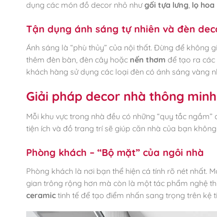
dụng các món đồ decor nhỏ như
gối tựa lưng
,
lọ hoa
Tận dụng ánh sáng tự nhiên và đèn dec
Ánh sáng là “phù thủy” của nội thất. Đừng để không g
thêm đèn bàn, đèn cây hoặc
nến thơm
để tạo ra các
khách hàng sử dụng các loại đèn có ánh sáng vàng nh
Giải pháp decor nhà thông minh
Mỗi khu vực trong nhà đều có những “quy tắc ngầm” đ
tiện ích và đồ trang trí sẽ giúp căn nhà của bạn không
Phòng khách – “Bộ mặt” của ngôi nhà
Phòng khách là nơi bạn thể hiện cá tính rõ nét nhất. M
gian trông rộng hơn mà còn là một tác phẩm nghệ th
ceramic
tinh tế để tạo điểm nhấn sang trọng trên kệ ti