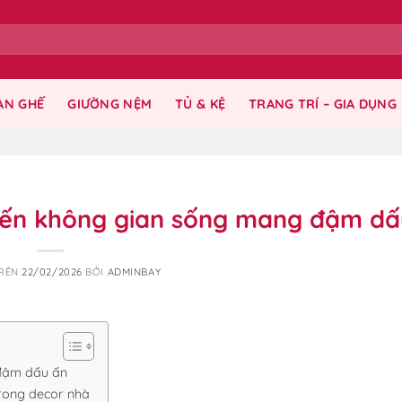
ÀN GHẾ
GIƯỜNG NỆM
TỦ & KỆ
TRANG TRÍ – GIA DỤNG
biến không gian sống mang đậm dấ
TRÊN
22/02/2026
BỞI
ADMINBAY
 đậm dấu ấn
trong decor nhà