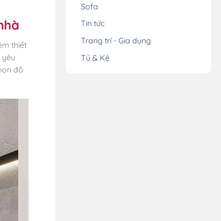
Sofa
 nhà
Tin tức
Trang trí - Gia dụng
ệm thiết
 yêu
Tủ & Kệ
chọn đồ