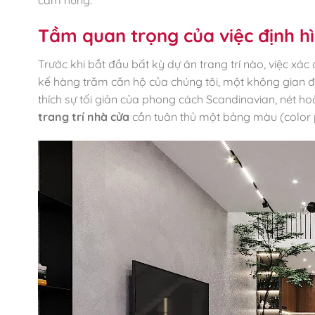
Tầm quan trọng của việc định h
Trước khi bắt đầu bất kỳ dự án trang trí nào, việc xác
kế hàng trăm căn hộ của chúng tôi, một không gian 
thích sự tối giản của phong cách Scandinavian, nét ho
trang trí nhà cửa
cần tuân thủ một bảng màu (color p