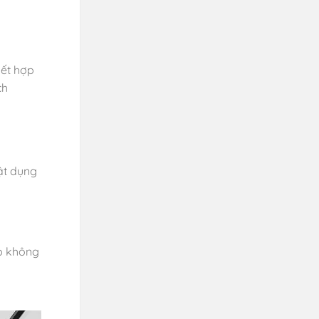
kết hợp
ch
ật dụng
úp không