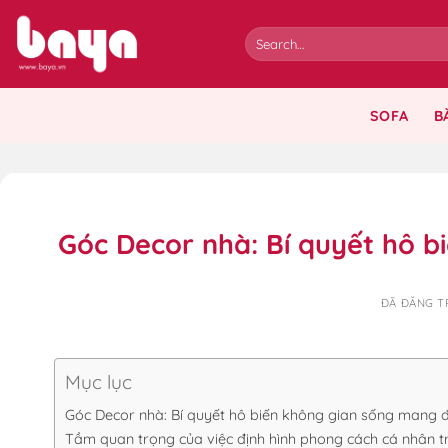
Chuyển
đến
nội
dung
SOFA
B
Góc Decor nhà: Bí quyết hô 
ĐÃ ĐĂNG 
Mục lục
Góc Decor nhà: Bí quyết hô biến không gian sống mang
Tầm quan trọng của việc định hình phong cách cá nhân 