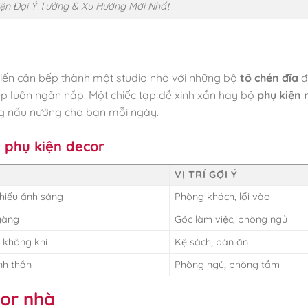
iện Đại Ý Tưởng & Xu Hướng Mới Nhất
biến căn bếp thành một studio nhỏ với những bộ
tô chén đĩa
đ
p luôn ngăn nắp. Một chiếc tạp dề xinh xắn hay bộ
phụ kiện 
g nấu nướng cho bạn mỗi ngày.
i phụ kiện decor
VỊ TRÍ GỢI Ý
hiếu ánh sáng
Phòng khách, lối vào
 gàng
Góc làm việc, phòng ngủ
c không khí
Kệ sách, bàn ăn
nh thần
Phòng ngủ, phòng tắm
cor nhà