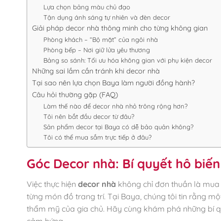
Lựa chọn bảng màu chủ đạo
Tận dụng ánh sáng tự nhiên và đèn decor
Giải pháp decor nhà thông minh cho từng không gian
Phòng khách – “Bộ mặt” của ngôi nhà
Phòng bếp – Nơi giữ lửa yêu thương
Bảng so sánh: Tối ưu hóa không gian với phụ kiện decor
Những sai lầm cần tránh khi decor nhà
Tại sao nên lựa chọn Baya làm người đồng hành?
Câu hỏi thường gặp (FAQ)
Làm thế nào để decor nhà nhỏ trông rộng hơn?
Tôi nên bắt đầu decor từ đâu?
Sản phẩm decor tại Baya có dễ bảo quản không?
Tôi có thể mua sắm trực tiếp ở đâu?
Góc Decor nhà: Bí quyết hô bi
Việc thực hiện
decor nhà
không chỉ đơn thuần là mua 
từng món đồ trang trí. Tại Baya, chúng tôi tin rằng m
thẩm mỹ của gia chủ. Hãy cùng khám phá những bí qu
cảm hứng.