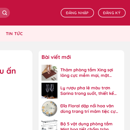
ĐĂNG NHẬP
ĐĂNG KÝ
TIN TỨC
Bài viết mới
u ấn
Thảm phòng tắm Xing sợi
lông cực mềm mại, mặt
dưới bám dính tốt
Ly rượu pha lê màu trơn
Sarina trong suốt, thiết kế
đẳng cấp
Đĩa Floral dập nổi hoa văn
dùng trang trí mâm tiệc cực
đẹp
Bộ 5 vật dụng phòng tắm
Mint họa tiết chấm tròn