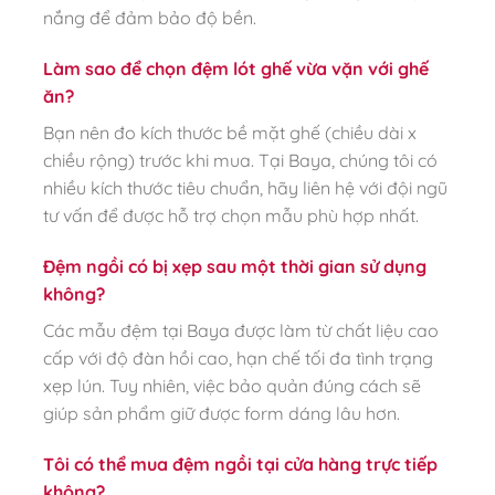
nắng để đảm bảo độ bền.
Làm sao để chọn đệm lót ghế vừa vặn với ghế
ăn?
Bạn nên đo kích thước bề mặt ghế (chiều dài x
chiều rộng) trước khi mua. Tại Baya, chúng tôi có
nhiều kích thước tiêu chuẩn, hãy liên hệ với đội ngũ
tư vấn để được hỗ trợ chọn mẫu phù hợp nhất.
Đệm ngồi có bị xẹp sau một thời gian sử dụng
không?
Các mẫu đệm tại Baya được làm từ chất liệu cao
cấp với độ đàn hồi cao, hạn chế tối đa tình trạng
xẹp lún. Tuy nhiên, việc bảo quản đúng cách sẽ
giúp sản phẩm giữ được form dáng lâu hơn.
Tôi có thể mua đệm ngồi tại cửa hàng trực tiếp
không?