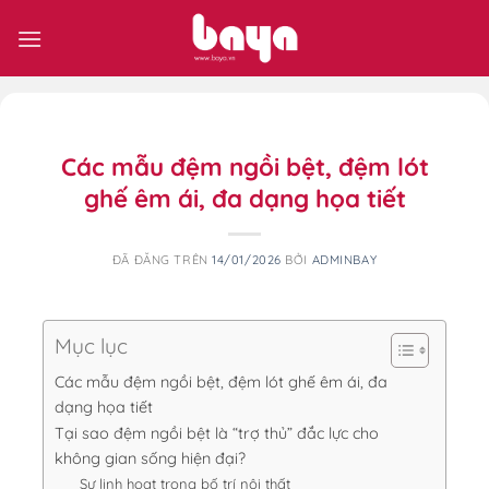
Chuyển
đến
nội
dung
Các mẫu đệm ngồi bệt, đệm lót
ghế êm ái, đa dạng họa tiết
ĐÃ ĐĂNG TRÊN
14/01/2026
BỞI
ADMINBAY
Mục lục
Các mẫu đệm ngồi bệt, đệm lót ghế êm ái, đa
dạng họa tiết
Tại sao đệm ngồi bệt là “trợ thủ” đắc lực cho
không gian sống hiện đại?
Sự linh hoạt trong bố trí nội thất