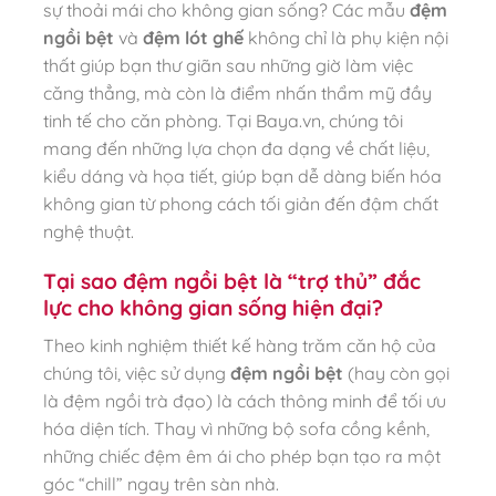
sự thoải mái cho không gian sống? Các mẫu
đệm
ngồi bệt
và
đệm lót ghế
không chỉ là phụ kiện nội
thất giúp bạn thư giãn sau những giờ làm việc
căng thẳng, mà còn là điểm nhấn thẩm mỹ đầy
tinh tế cho căn phòng. Tại Baya.vn, chúng tôi
mang đến những lựa chọn đa dạng về chất liệu,
kiểu dáng và họa tiết, giúp bạn dễ dàng biến hóa
không gian từ phong cách tối giản đến đậm chất
nghệ thuật.
Tại sao đệm ngồi bệt là “trợ thủ” đắc
lực cho không gian sống hiện đại?
Theo kinh nghiệm thiết kế hàng trăm căn hộ của
chúng tôi, việc sử dụng
đệm ngồi bệt
(hay còn gọi
là đệm ngồi trà đạo) là cách thông minh để tối ưu
hóa diện tích. Thay vì những bộ sofa cồng kềnh,
những chiếc đệm êm ái cho phép bạn tạo ra một
góc “chill” ngay trên sàn nhà.