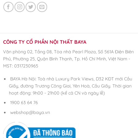
CÔNG TY CỔ PHẦN NỘI THẤT BAYA
Văn phòng 02, Tầng 08, Tòa nhà Pearl Plaza, Số 561A Điện Biên
Phủ, Phường 25, Quận Bình Thạnh, Tp. Hồ Chí Minh, Việt Nam -
MST: 0317230965
BAYA Hà Nội: Toà nhà Luxury Park Views, D32 KĐT mới Cầu
Giấy, đường Trương Công Giai, Yên Hoà, Cầu Giấy. Thời gian
hoạt động: 9h00 - 21h00 (kể cả CN và ngày lễ)
1900 63 64 76
webshop@baya.vn