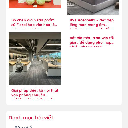
Bộ chén đĩa 5 sản phẩm
BST Rosabella – Nét đẹp
sứ Floral hoa văn hoa lá
lãng mạn mang âm
mùa xuân tinh xảo
hưởng phong cách đồng
quê
Bát đĩa màu trơn Win tối
giản, dễ dàng phối hợp
nhiều phong cách
Giải pháp thiết kế nội thất
văn phòng chuyên
nghiệp, tối ưu hiệu suất
Danh mục bài viết
Bàn ghế