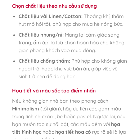
Chọn chất liệu theo nhu cầu sử dụng
Chất liệu vải Linen/Cotton:
Thoáng khí, thấm
hút mồ hôi tốt, phù hợp cho mùa hè nóng bức.
Chất liệu nhung/nỉ:
Mang lại cảm giác sang
trọng, ấm áp, là lựa chọn hoàn hảo cho không
gian phòng khách vào mùa đông.
Chất liệu chống thấm:
Phù hợp cho không gian
ngoài trời hoặc khu vực bàn ăn, giúp việc vệ
sinh trở nên dễ dàng hơn.
Họa tiết và màu sắc tạo điểm nhấn
Nếu không gian nhà bạn theo phong cách
Minimalism
(tối giản), hãy ưu tiên các gam màu
trung tính như xám, be hoặc pastel. Ngược lại, nếu
bạn muốn tạo sự nổi bật, các mẫu đệm với
họa
tiết hình học
hoặc
họa tiết hoa cỏ
rực rỡ sẽ là lựa