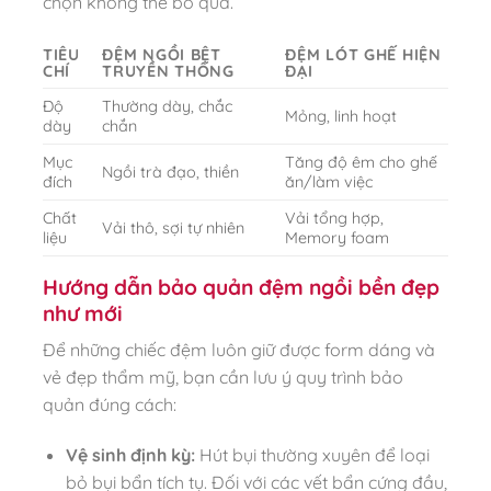
chọn không thể bỏ qua.
TIÊU
ĐỆM NGỒI BỆT
ĐỆM LÓT GHẾ HIỆN
CHÍ
TRUYỀN THỐNG
ĐẠI
Độ
Thường dày, chắc
Mỏng, linh hoạt
dày
chắn
Mục
Tăng độ êm cho ghế
Ngồi trà đạo, thiền
đích
ăn/làm việc
Chất
Vải tổng hợp,
Vải thô, sợi tự nhiên
liệu
Memory foam
Hướng dẫn bảo quản đệm ngồi bền đẹp
như mới
Để những chiếc đệm luôn giữ được form dáng và
vẻ đẹp thẩm mỹ, bạn cần lưu ý quy trình bảo
quản đúng cách:
Vệ sinh định kỳ:
Hút bụi thường xuyên để loại
bỏ bụi bẩn tích tụ. Đối với các vết bẩn cứng đầu,