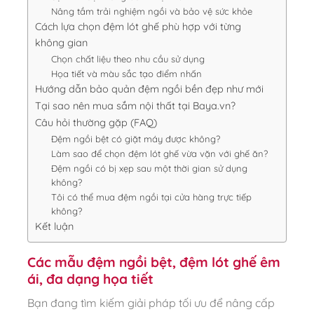
Nâng tầm trải nghiệm ngồi và bảo vệ sức khỏe
Cách lựa chọn đệm lót ghế phù hợp với từng
không gian
Chọn chất liệu theo nhu cầu sử dụng
Họa tiết và màu sắc tạo điểm nhấn
Hướng dẫn bảo quản đệm ngồi bền đẹp như mới
Tại sao nên mua sắm nội thất tại Baya.vn?
Câu hỏi thường gặp (FAQ)
Đệm ngồi bệt có giặt máy được không?
Làm sao để chọn đệm lót ghế vừa vặn với ghế ăn?
Đệm ngồi có bị xẹp sau một thời gian sử dụng
không?
Tôi có thể mua đệm ngồi tại cửa hàng trực tiếp
không?
Kết luận
Các mẫu đệm ngồi bệt, đệm lót ghế êm
ái, đa dạng họa tiết
Bạn đang tìm kiếm giải pháp tối ưu để nâng cấp