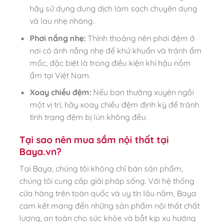
hãy sử dụng dung dịch làm sạch chuyên dụng
và lau nhẹ nhàng.
Phơi nắng nhẹ:
Thỉnh thoảng nên phơi đệm ở
nơi có ánh nắng nhẹ để khử khuẩn và tránh ẩm
mốc, đặc biệt là trong điều kiện khí hậu nồm
ẩm tại Việt Nam.
Xoay chiều đệm:
Nếu bạn thường xuyên ngồi
một vị trí, hãy xoay chiều đệm định kỳ để tránh
tình trạng đệm bị lún không đều.
Tại sao nên mua sắm nội thất tại
Baya.vn?
Tại Baya, chúng tôi không chỉ bán sản phẩm,
chúng tôi cung cấp giải pháp sống. Với hệ thống
cửa hàng trên toàn quốc và uy tín lâu năm, Baya
cam kết mang đến những sản phẩm nội thất chất
lượng, an toàn cho sức khỏe và bắt kịp xu hướng