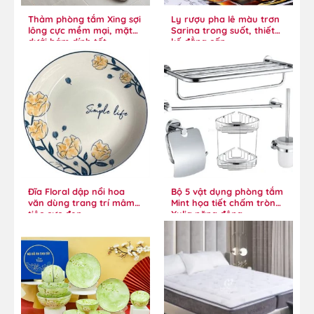
Thảm phòng tắm Xing sợi
Ly rượu pha lê màu trơn
lông cực mềm mại, mặt
Sarina trong suốt, thiết
dưới bám dính tốt
kế đẳng cấp
Đĩa Floral dập nổi hoa
Bộ 5 vật dụng phòng tắm
văn dùng trang trí mâm
Mint họa tiết chấm tròn
tiệc cực đẹp
Xylia năng động