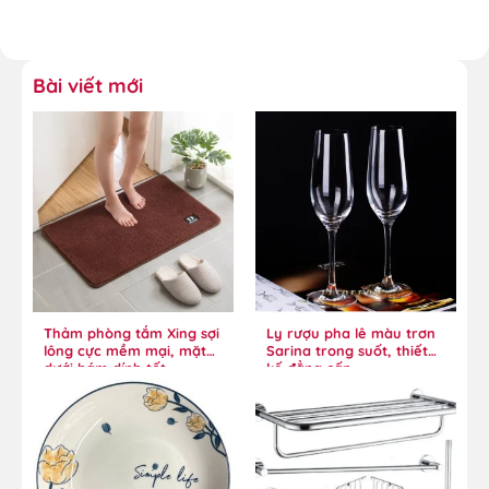
Bài viết mới
Thảm phòng tắm Xing sợi
Ly rượu pha lê màu trơn
lông cực mềm mại, mặt
Sarina trong suốt, thiết
dưới bám dính tốt
kế đẳng cấp