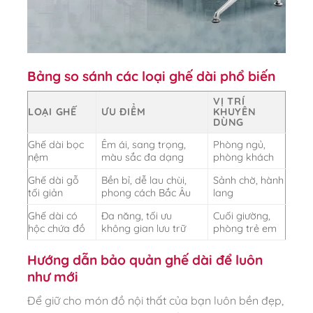
Bảng so sánh các loại ghế dài phổ biến
VỊ TRÍ
LOẠI GHẾ
ƯU ĐIỂM
KHUYÊN
DÙNG
Ghế dài bọc
Êm ái, sang trọng,
Phòng ngủ,
nệm
màu sắc đa dạng
phòng khách
Ghế dài gỗ
Bền bỉ, dễ lau chùi,
Sảnh chờ, hành
tối giản
phong cách Bắc Âu
lang
Ghế dài có
Đa năng, tối ưu
Cuối giường,
hộc chứa đồ
không gian lưu trữ
phòng trẻ em
Hướng dẫn bảo quản ghế dài để luôn
như mới
Để giữ cho món đồ nội thất của bạn luôn bền đẹp,