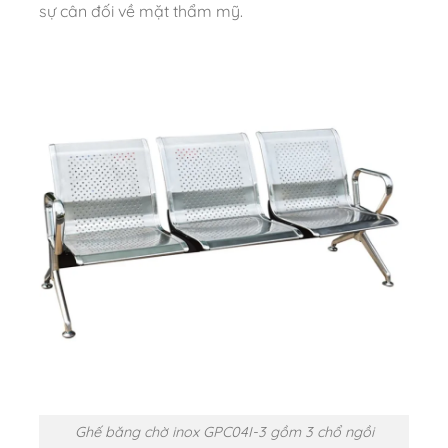
sự cân đối về mặt thẩm mỹ.
Ghế băng chờ inox GPC04I-3 gồm 3 chổ ngồi