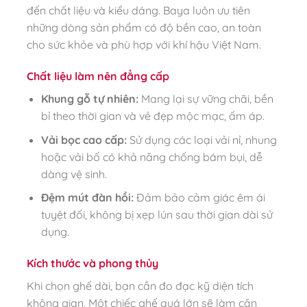
đến chất liệu và kiểu dáng. Baya luôn ưu tiên
những dòng sản phẩm có độ bền cao, an toàn
cho sức khỏe và phù hợp với khí hậu Việt Nam.
Chất liệu làm nên đẳng cấp
Khung gỗ tự nhiên:
Mang lại sự vững chãi, bền
bỉ theo thời gian và vẻ đẹp mộc mạc, ấm áp.
Vải bọc cao cấp:
Sử dụng các loại vải nỉ, nhung
hoặc vải bố có khả năng chống bám bụi, dễ
dàng vệ sinh.
Đệm mút đàn hồi:
Đảm bảo cảm giác êm ái
tuyệt đối, không bị xẹp lún sau thời gian dài sử
dụng.
Kích thước và phong thủy
Khi chọn ghế dài, bạn cần đo đạc kỹ diện tích
không gian. Một chiếc ghế quá lớn sẽ làm căn