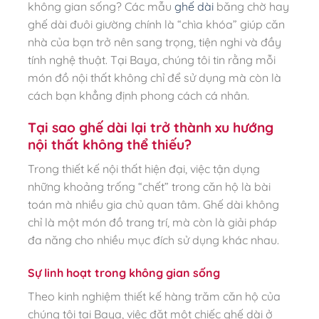
không gian sống? Các mẫu
ghế dài
băng chờ hay
ghế dài đuôi giường chính là “chìa khóa” giúp căn
nhà của bạn trở nên sang trọng, tiện nghi và đầy
tính nghệ thuật. Tại Baya, chúng tôi tin rằng mỗi
món đồ nội thất không chỉ để sử dụng mà còn là
cách bạn khẳng định phong cách cá nhân.
Tại sao ghế dài lại trở thành xu hướng
nội thất không thể thiếu?
Trong thiết kế nội thất hiện đại, việc tận dụng
những khoảng trống “chết” trong căn hộ là bài
toán mà nhiều gia chủ quan tâm. Ghế dài không
chỉ là một món đồ trang trí, mà còn là giải pháp
đa năng cho nhiều mục đích sử dụng khác nhau.
Sự linh hoạt trong không gian sống
Theo kinh nghiệm thiết kế hàng trăm căn hộ của
chúng tôi tại Baya, việc đặt một chiếc ghế dài ở