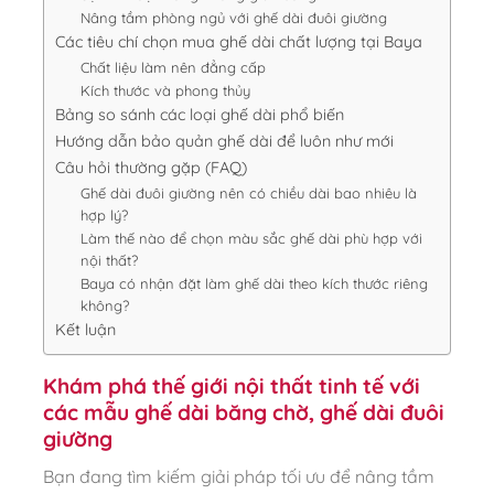
Nâng tầm phòng ngủ với ghế dài đuôi giường
Các tiêu chí chọn mua ghế dài chất lượng tại Baya
Chất liệu làm nên đẳng cấp
Kích thước và phong thủy
Bảng so sánh các loại ghế dài phổ biến
Hướng dẫn bảo quản ghế dài để luôn như mới
Câu hỏi thường gặp (FAQ)
Ghế dài đuôi giường nên có chiều dài bao nhiêu là
hợp lý?
Làm thế nào để chọn màu sắc ghế dài phù hợp với
nội thất?
Baya có nhận đặt làm ghế dài theo kích thước riêng
không?
Kết luận
Khám phá thế giới nội thất tinh tế với
các mẫu ghế dài băng chờ, ghế dài đuôi
giường
Bạn đang tìm kiếm giải pháp tối ưu để nâng tầm