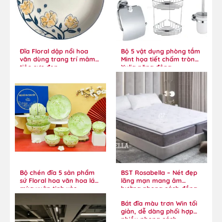
Đĩa Floral dập nổi hoa
Bộ 5 vật dụng phòng tắm
văn dùng trang trí mâm
Mint họa tiết chấm tròn
tiệc cực đẹp
Xylia năng động
Bộ chén đĩa 5 sản phẩm
BST Rosabella – Nét đẹp
sứ Floral hoa văn hoa lá
lãng mạn mang âm
mùa xuân tinh xảo
hưởng phong cách đồng
quê
Bát đĩa màu trơn Win tối
giản, dễ dàng phối hợp
nhiều phong cách