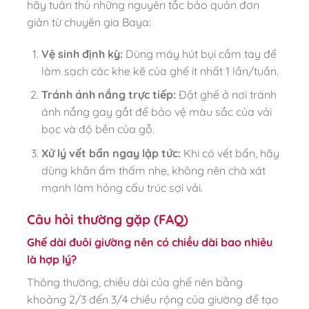
hãy tuân thủ những nguyên tắc bảo quản đơn
giản từ chuyên gia Baya:
Vệ sinh định kỳ:
Dùng máy hút bụi cầm tay để
làm sạch các khe kẽ của ghế ít nhất 1 lần/tuần.
Tránh ánh nắng trực tiếp:
Đặt ghế ở nơi tránh
ánh nắng gay gắt để bảo vệ màu sắc của vải
bọc và độ bền của gỗ.
Xử lý vết bẩn ngay lập tức:
Khi có vết bẩn, hãy
dùng khăn ẩm thấm nhẹ, không nên chà xát
mạnh làm hỏng cấu trúc sợi vải.
Câu hỏi thường gặp (FAQ)
Ghế dài đuôi giường nên có chiều dài bao nhiêu
là hợp lý?
Thông thường, chiều dài của ghế nên bằng
khoảng 2/3 đến 3/4 chiều rộng của giường để tạo