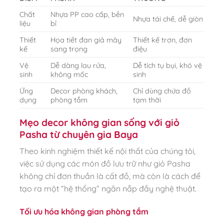
Chất
Nhựa PP cao cấp, bền
Nhựa tái chế, dễ giòn
liệu
bỉ
Thiết
Họa tiết đan giả mây
Thiết kế trơn, đơn
kế
sang trọng
điệu
Vệ
Dễ dàng lau rửa,
Dễ tích tụ bụi, khó vệ
sinh
không mốc
sinh
Ứng
Decor phòng khách,
Chỉ dùng chứa đồ
dụng
phòng tắm
tạm thời
Mẹo decor không gian sống với giỏ
Pasha từ chuyên gia Baya
Theo kinh nghiệm thiết kế nội thất của chúng tôi,
việc sử dụng các món đồ lưu trữ như giỏ Pasha
không chỉ đơn thuần là cất đồ, mà còn là cách để
tạo ra một “hệ thống” ngăn nắp đầy nghệ thuật.
Tối ưu hóa không gian phòng tắm