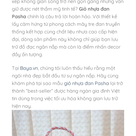
xếp không gian sống trở nên gọn gàng nhưng vẫn
giữ được nét thẩm mỹ tinh tế?
Giỏ nhựa đan
Pasha
chính là câu trả lời hoàn hảo. Với thiết kế
lấy cảm hứng từ phong cách mây tre đan truyền
thống kết hợp cùng chất liệu nhựa cao cấp hiện
đại, dòng sản phẩm này không chỉ giúp bạn lưu
trữ đồ đạc ngăn nắp mà còn là điểm nhấn decor
đầy ấn tượng.
Tại
Baya.vn
, chúng tôi luôn thấu hiểu rằng một
ngôi nhà đẹp bắt đầu từ sự ngăn nắp. Hãy cùng
khám phá tại sao mẫu
giỏ nhựa đan Pasha
lại trở
thành “best-seller” được hàng ngàn gia đình Việt
tin dùng trong việc tối ưu hóa không gian lưu trữ
hiện nay.