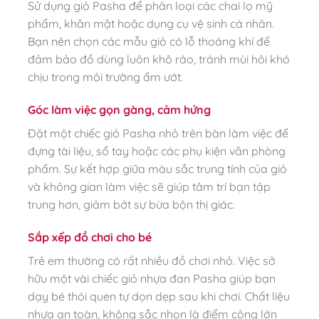
Sử dụng giỏ Pasha để phân loại các chai lọ mỹ
phẩm, khăn mặt hoặc dụng cụ vệ sinh cá nhân.
Bạn nên chọn các mẫu giỏ có lỗ thoáng khí để
đảm bảo đồ dùng luôn khô ráo, tránh mùi hôi khó
chịu trong môi trường ẩm ướt.
Góc làm việc gọn gàng, cảm hứng
Đặt một chiếc giỏ Pasha nhỏ trên bàn làm việc để
đựng tài liệu, sổ tay hoặc các phụ kiện văn phòng
phẩm. Sự kết hợp giữa màu sắc trung tính của giỏ
và không gian làm việc sẽ giúp tâm trí bạn tập
trung hơn, giảm bớt sự bừa bộn thị giác.
Sắp xếp đồ chơi cho bé
Trẻ em thường có rất nhiều đồ chơi nhỏ. Việc sở
hữu một vài chiếc giỏ nhựa đan Pasha giúp bạn
dạy bé thói quen tự dọn dẹp sau khi chơi. Chất liệu
nhựa an toàn, không sắc nhọn là điểm cộng lớn