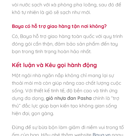
vòi nước sạch với xà phòng pha loãng, sau đó để
khô tự nhiên là giỏ sẽ sạch như mới.
Baya có hỗ trợ giao hàng tận nơi không?
Có, Baya hỗ trợ giao hàng toàn quốc với quy trình
đóng gói cẩn thận, đảm bảo sản phẩm đến tay
bạn trong tình trạng hoàn hảo nhất.
Kết luận và Kêu gọi hành động
Một ngôi nhà ngăn nắp không chỉ mang lại sự
thoải mái mà còn giúp nâng cao chất lượng cuộc
sống. Với thiết kế tinh tế, độ bền cao và tính ứng
dụng đa dạng,
giỏ nhựa đan Pasha
chính là “trợ
thủ” đắc lực giúp bạn kiến tạo không gian sống
hiện đại, gọn gàng.
Đừng để sự bừa bộn làm giảm đi niềm vui trong tổ
ấm của bạn. Hãy ghé thăm website
Baya.vn
ngay