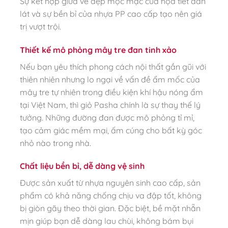
Sự kết hợp giữa vẻ đẹp mộc mạc của họa tiết đan
lát và sự bền bỉ của nhựa PP cao cấp tạo nên giá
trị vượt trội.
Thiết kế mô phỏng mây tre đan tinh xảo
Nếu bạn yêu thích phong cách nội thất gần gũi với
thiên nhiên nhưng lo ngại về vấn đề ẩm mốc của
mây tre tự nhiên trong điều kiện khí hậu nóng ẩm
tại Việt Nam, thì giỏ Pasha chính là sự thay thế lý
tưởng. Những đường đan được mô phỏng tỉ mỉ,
tạo cảm giác mềm mại, ấm cúng cho bất kỳ góc
nhỏ nào trong nhà.
Chất liệu bền bỉ, dễ dàng vệ sinh
Được sản xuất từ nhựa nguyên sinh cao cấp, sản
phẩm có khả năng chống chịu va đập tốt, không
bị giòn gãy theo thời gian. Đặc biệt, bề mặt nhẵn
mịn giúp bạn dễ dàng lau chùi, không bám bụi