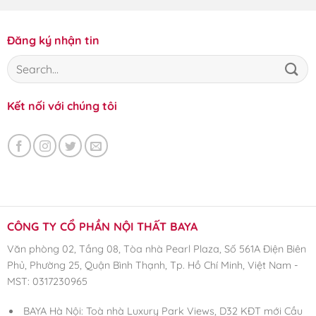
Đăng ký nhận tin
Kết nối với chúng tôi
CÔNG TY CỔ PHẦN NỘI THẤT BAYA
Văn phòng 02, Tầng 08, Tòa nhà Pearl Plaza, Số 561A Điện Biên
Phủ, Phường 25, Quận Bình Thạnh, Tp. Hồ Chí Minh, Việt Nam -
MST: 0317230965
BAYA Hà Nội: Toà nhà Luxury Park Views, D32 KĐT mới Cầu