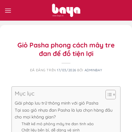
Chuyển
đến
nội
dung
Giỏ Pasha phong cách mây tre
đan để đồ tiện lợi
ĐÃ ĐĂNG TRÊN
17/03/2026
BỞI
ADMINBAY
Mục lục
Giải pháp lưu trữ thông minh với giỏ Pasha
Tại sao giỏ nhựa đan Pasha là lựa chọn hàng đầu
cho mọi không gian?
Thiết kế mô phỏng mây tre đan tinh xảo
Chất liệu bền bỉ, dễ dàng vệ sinh