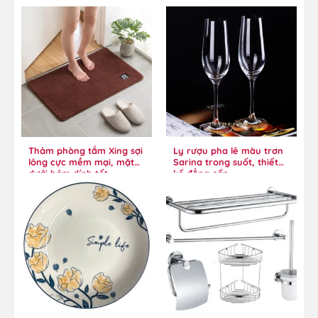
Thảm phòng tắm Xing sợi
Ly rượu pha lê màu trơn
lông cực mềm mại, mặt
Sarina trong suốt, thiết
dưới bám dính tốt
kế đẳng cấp