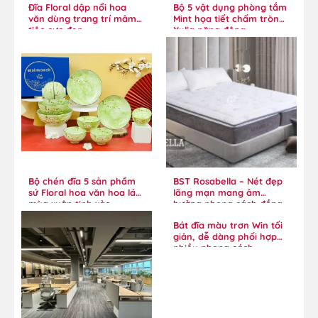
Đĩa Floral dập nổi hoa
Bộ 5 vật dụng phòng tắm
văn dùng trang trí mâm
Mint họa tiết chấm tròn
tiệc cực đẹp
Xylia năng động
Bộ chén đĩa 5 sản phẩm
BST Rosabella – Nét đẹp
sứ Floral hoa văn hoa lá
lãng mạn mang âm
mùa xuân tinh xảo
hưởng phong cách đồng
quê
Bát đĩa màu trơn Win tối
giản, dễ dàng phối hợp
nhiều phong cách