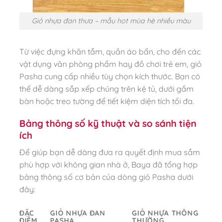
Giỏ nhựa đan thưa – mẫu hot mùa hè nhiều màu
Từ việc đựng khăn tắm, quần áo bẩn, cho đến các
vật dụng văn phòng phẩm hay đồ chơi trẻ em, giỏ
Pasha cung cấp nhiều tùy chọn kích thước. Bạn có
thể dễ dàng sắp xếp chúng trên kệ tủ, dưới gầm
bàn hoặc treo tường để tiết kiệm diện tích tối đa.
Bảng thông số kỹ thuật và so sánh tiện
ích
Để giúp bạn dễ dàng đưa ra quyết định mua sắm
phù hợp với không gian nhà ở, Baya đã tổng hợp
bảng thông số cơ bản của dòng giỏ Pasha dưới
đây:
ĐẶC
GIỎ NHỰA ĐAN
GIỎ NHỰA THÔNG
ĐIỂM
PASHA
THƯỜNG