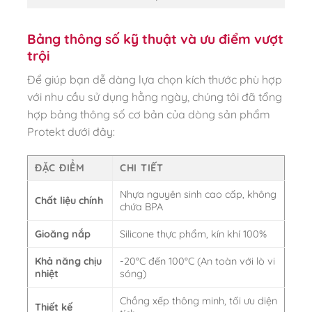
Bảng thông số kỹ thuật và ưu điểm vượt
trội
Để giúp bạn dễ dàng lựa chọn kích thước phù hợp
với nhu cầu sử dụng hằng ngày, chúng tôi đã tổng
hợp bảng thông số cơ bản của dòng sản phẩm
Protekt dưới đây:
ĐẶC ĐIỂM
CHI TIẾT
Nhựa nguyên sinh cao cấp, không
Chất liệu chính
chứa BPA
Gioăng nắp
Silicone thực phẩm, kín khí 100%
Khả năng chịu
-20°C đến 100°C (An toàn với lò vi
nhiệt
sóng)
Chồng xếp thông minh, tối ưu diện
Thiết kế