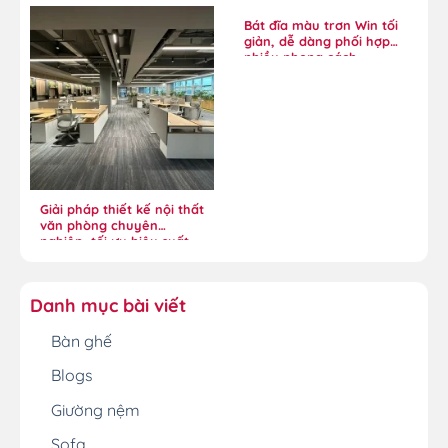
quê
Bát đĩa màu trơn Win tối
giản, dễ dàng phối hợp
nhiều phong cách
Giải pháp thiết kế nội thất
văn phòng chuyên
nghiệp, tối ưu hiệu suất
Danh mục bài viết
Bàn ghế
Blogs
Giường nệm
Sofa