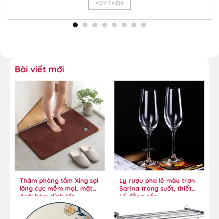
XEM THÊM
Bài viết mới
Thảm phòng tắm Xing sợi
Ly rượu pha lê màu trơn
lông cực mềm mại, mặt
Sarina trong suốt, thiết
dưới bám dính tốt
kế đẳng cấp