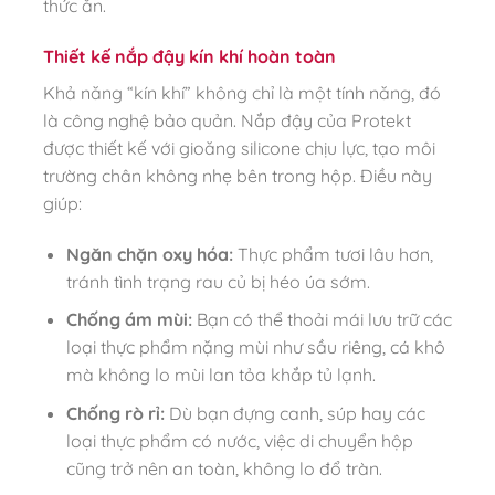
thức ăn.
Thiết kế nắp đậy kín khí hoàn toàn
Khả năng “kín khí” không chỉ là một tính năng, đó
là công nghệ bảo quản. Nắp đậy của Protekt
được thiết kế với gioăng silicone chịu lực, tạo môi
trường chân không nhẹ bên trong hộp. Điều này
giúp:
Ngăn chặn oxy hóa:
Thực phẩm tươi lâu hơn,
tránh tình trạng rau củ bị héo úa sớm.
Chống ám mùi:
Bạn có thể thoải mái lưu trữ các
loại thực phẩm nặng mùi như sầu riêng, cá khô
mà không lo mùi lan tỏa khắp tủ lạnh.
Chống rò rỉ:
Dù bạn đựng canh, súp hay các
loại thực phẩm có nước, việc di chuyển hộp
cũng trở nên an toàn, không lo đổ tràn.