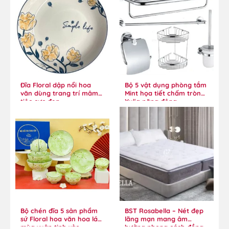
Đĩa Floral dập nổi hoa
Bộ 5 vật dụng phòng tắm
văn dùng trang trí mâm
Mint họa tiết chấm tròn
tiệc cực đẹp
Xylia năng động
Bộ chén đĩa 5 sản phẩm
BST Rosabella – Nét đẹp
sứ Floral hoa văn hoa lá
lãng mạn mang âm
mùa xuân tinh xảo
hưởng phong cách đồng