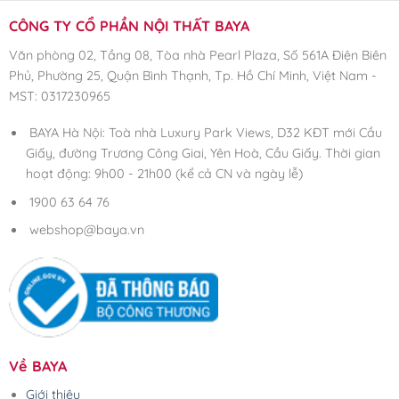
CÔNG TY CỔ PHẦN NỘI THẤT BAYA
Văn phòng 02, Tầng 08, Tòa nhà Pearl Plaza, Số 561A Điện Biên
Phủ, Phường 25, Quận Bình Thạnh, Tp. Hồ Chí Minh, Việt Nam -
MST: 0317230965
BAYA Hà Nội: Toà nhà Luxury Park Views, D32 KĐT mới Cầu
Giấy, đường Trương Công Giai, Yên Hoà, Cầu Giấy. Thời gian
hoạt động: 9h00 - 21h00 (kể cả CN và ngày lễ)
1900 63 64 76
webshop@baya.vn
Về BAYA
Giới thiệu