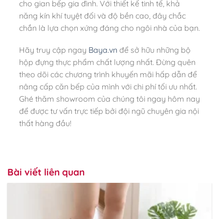
cho gian bếp gia đình. Với thiết kế tinh tế, khả
năng kín khí tuyệt đối và độ bền cao, đây chắc
chắn là lựa chọn xứng đáng cho ngôi nhà của bạn.
Hãy truy cập ngay
Baya.vn
để sở hữu những bộ
hộp đựng thực phẩm chất lượng nhất. Đừng quên
theo dõi các chương trình khuyến mãi hấp dẫn để
nâng cấp căn bếp của mình với chi phí tối ưu nhất.
Ghé thăm showroom của chúng tôi ngay hôm nay
để được tư vấn trực tiếp bởi đội ngũ chuyên gia nội
thất hàng đầu!
Bài viết liên quan