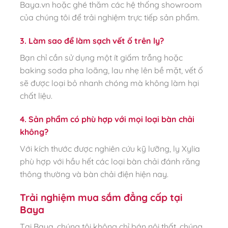
Baya.vn hoặc ghé thăm các hệ thống showroom
của chúng tôi để trải nghiệm trực tiếp sản phẩm.
3. Làm sao để làm sạch vết ố trên ly?
Bạn chỉ cần sử dụng một ít giấm trắng hoặc
baking soda pha loãng, lau nhẹ lên bề mặt, vết ố
sẽ được loại bỏ nhanh chóng mà không làm hại
chất liệu.
4. Sản phẩm có phù hợp với mọi loại bàn chải
không?
Với kích thước được nghiên cứu kỹ lưỡng, ly Xylia
phù hợp với hầu hết các loại bàn chải đánh răng
thông thường và bàn chải điện hiện nay.
Trải nghiệm mua sắm đẳng cấp tại
Baya
Tại Baya, chúng tôi không chỉ bán nội thất, chúng