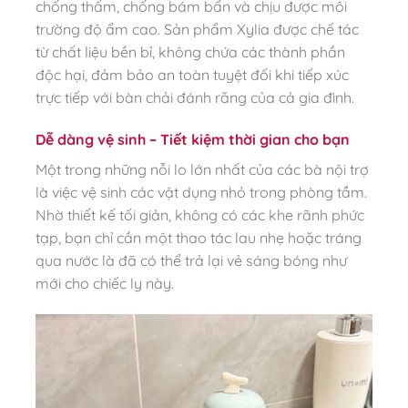
chống thấm, chống bám bẩn và chịu được môi
trường độ ẩm cao. Sản phẩm Xylia được chế tác
từ chất liệu bền bỉ, không chứa các thành phần
độc hại, đảm bảo an toàn tuyệt đối khi tiếp xúc
trực tiếp với bàn chải đánh răng của cả gia đình.
Dễ dàng vệ sinh – Tiết kiệm thời gian cho bạn
Một trong những nỗi lo lớn nhất của các bà nội trợ
là việc vệ sinh các vật dụng nhỏ trong phòng tắm.
Nhờ thiết kế tối giản, không có các khe rãnh phức
tạp, bạn chỉ cần một thao tác lau nhẹ hoặc tráng
qua nước là đã có thể trả lại vẻ sáng bóng như
mới cho chiếc ly này.