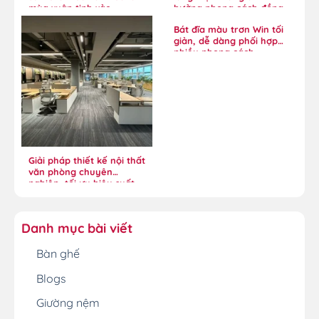
mùa xuân tinh xảo
hưởng phong cách đồng
quê
Bát đĩa màu trơn Win tối
giản, dễ dàng phối hợp
nhiều phong cách
Giải pháp thiết kế nội thất
văn phòng chuyên
nghiệp, tối ưu hiệu suất
Danh mục bài viết
Bàn ghế
Blogs
Giường nệm