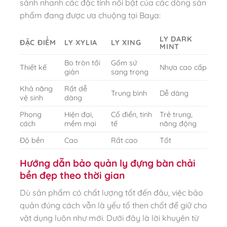
sánh nhanh các đặc tính nổi bật của các dòng sản
phẩm đang được ưa chuộng tại Baya:
LY DARK
ĐẶC ĐIỂM
LY XYLIA
LY XING
MINT
Bo tròn tối
Gốm sứ
Thiết kế
Nhựa cao cấp
giản
sang trọng
Khả năng
Rất dễ
Trung bình
Dễ dàng
vệ sinh
dàng
Phong
Hiện đại,
Cổ điển, tinh
Trẻ trung,
cách
mềm mại
tế
năng động
Độ bền
Cao
Rất cao
Tốt
Hướng dẫn bảo quản ly đựng bàn chải
bền đẹp theo thời gian
Dù sản phẩm có chất lượng tốt đến đâu, việc bảo
quản đúng cách vẫn là yếu tố then chốt để giữ cho
vật dụng luôn như mới. Dưới đây là lời khuyên từ