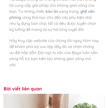
tôi cung cấp giải pháp cho không gian sống của
bạn. Từ những chiếc
bàn ăn
sang trọng,
ghế văn
phòng
công thái học cho đến các phụ kiện nhỏ
như ly đựng bàn chải, tất cả đều được tuyển chọn
kỹ lưỡng để mang lại sự hài lòng tuyệt đối.
Hãy truy cập website của chúng tôi ngay hôm nay
để khám phá bộ sưu tập đầy đủ và nhận những
ưu đãi hấp dẫn. Đội ngũ tư vấn của Baya luôn sẵn
sàng hỗ trợ bạn kiến tạo không gian sống mơ
ước.
Bài viết liên quan