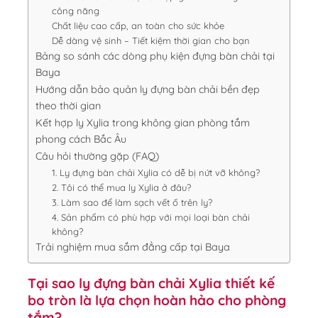
công năng
Chất liệu cao cấp, an toàn cho sức khỏe
Dễ dàng vệ sinh – Tiết kiệm thời gian cho bạn
Bảng so sánh các dòng phụ kiện đựng bàn chải tại
Baya
Hướng dẫn bảo quản ly đựng bàn chải bền đẹp
theo thời gian
Kết hợp ly Xylia trong không gian phòng tắm
phong cách Bắc Âu
Câu hỏi thường gặp (FAQ)
1. Ly đựng bàn chải Xylia có dễ bị nứt vỡ không?
2. Tôi có thể mua ly Xylia ở đâu?
3. Làm sao để làm sạch vết ố trên ly?
4. Sản phẩm có phù hợp với mọi loại bàn chải
không?
Trải nghiệm mua sắm đẳng cấp tại Baya
Tại sao ly đựng bàn chải Xylia thiết kế
bo tròn là lựa chọn hoàn hảo cho phòng
tắm?