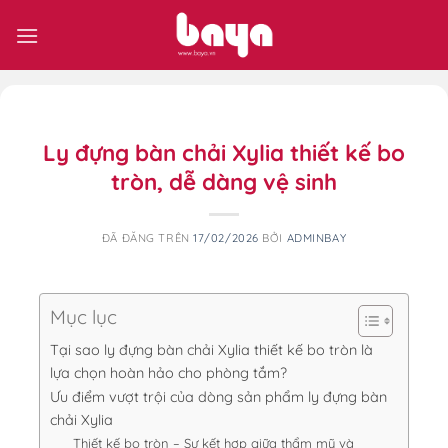
Chuyển
đến
nội
dung
Ly đựng bàn chải Xylia thiết kế bo
tròn, dễ dàng vệ sinh
ĐÃ ĐĂNG TRÊN
17/02/2026
BỞI
ADMINBAY
Mục lục
Tại sao ly đựng bàn chải Xylia thiết kế bo tròn là
lựa chọn hoàn hảo cho phòng tắm?
Ưu điểm vượt trội của dòng sản phẩm ly đựng bàn
chải Xylia
Thiết kế bo tròn – Sự kết hợp giữa thẩm mỹ và