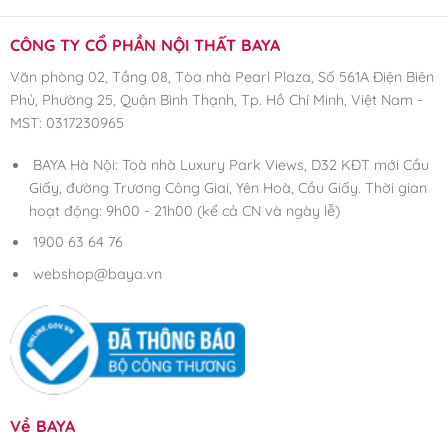
CÔNG TY CỔ PHẦN NỘI THẤT BAYA
Văn phòng 02, Tầng 08, Tòa nhà Pearl Plaza, Số 561A Điện Biên
Phủ, Phường 25, Quận Bình Thạnh, Tp. Hồ Chí Minh, Việt Nam -
MST: 0317230965
BAYA Hà Nội: Toà nhà Luxury Park Views, D32 KĐT mới Cầu
Giấy, đường Trương Công Giai, Yên Hoà, Cầu Giấy. Thời gian
hoạt động: 9h00 - 21h00 (kể cả CN và ngày lễ)
1900 63 64 76
webshop@baya.vn
Về BAYA