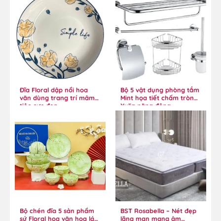
Đĩa Floral dập nổi hoa
Bộ 5 vật dụng phòng tắm
văn dùng trang trí mâm
Mint họa tiết chấm tròn
tiệc cực đẹp
Xylia năng động
Bộ chén đĩa 5 sản phẩm
BST Rosabella – Nét đẹp
sứ Floral hoa văn hoa lá
lãng mạn mang âm