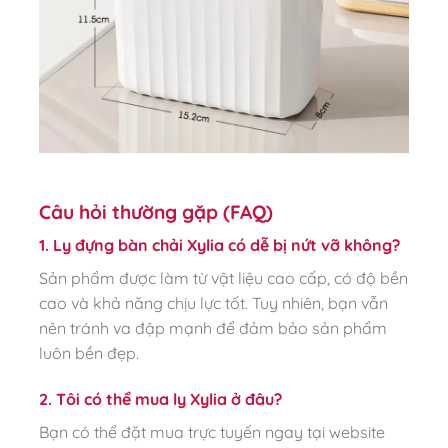
Câu hỏi thường gặp (FAQ)
1. Ly đựng bàn chải Xylia có dễ bị nứt vỡ không?
Sản phẩm được làm từ vật liệu cao cấp, có độ bền
cao và khả năng chịu lực tốt. Tuy nhiên, bạn vẫn
nên tránh va đập mạnh để đảm bảo sản phẩm
luôn bền đẹp.
2. Tôi có thể mua ly Xylia ở đâu?
Bạn có thể đặt mua trực tuyến ngay tại website