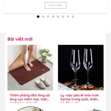
XEM THÊM
Bài viết mới
Thảm phòng tắm Xing sợi
Ly rượu pha lê màu trơn
lông cực mềm mại, mặt
Sarina trong suốt, thiết
dưới bám dính tốt
kế đẳng cấp