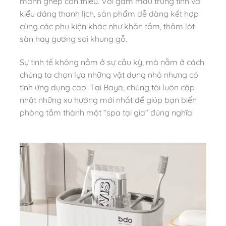
mảnh ghép còn thiếu. Với gam màu trung tính và
kiểu dáng thanh lịch, sản phẩm dễ dàng kết hợp
cùng các phụ kiện khác như khăn tắm, thảm lót
sàn hay gương soi khung gỗ.
Sự tinh tế không nằm ở sự cầu kỳ, mà nằm ở cách
chúng ta chọn lựa những vật dụng nhỏ nhưng có
tính ứng dụng cao. Tại Baya, chúng tôi luôn cập
nhật những xu hướng mới nhất để giúp bạn biến
phòng tắm thành một “spa tại gia” đúng nghĩa.