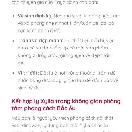
các chuyên gia của Baya dành cho bạn:
Vệ sinh định kỳ:
Nên rửa sạch ly bằng nước ấm
và xà phòng nhẹ ít nhất 1 lần/tuần để loại bỏ
cặn kem đánh răng.
Tránh va đập mạnh:
Dù chất liệu bền bỉ, việc
hạn chế va đập sẽ giúp bề mặt sản phẩm
không bị trầy xước, giữ nguyên vẻ đẹp thẩm
mỹ.
Vị trí đặt:
Đặt ly ở nơi thông thoáng, tránh để
nước đọng dưới đáy ly quá lâu để đảm bảo vệ
sinh tối đa.
Kết hợp ly Xylia trong không gian phòng
tắm phong cách Bắc Âu
Nếu bạn là người yêu thích phong cách nội thất
Scandinavian, ly đựng bàn chải Xylia chính là