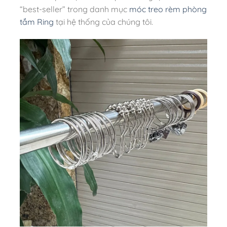
“best-seller” trong danh mục
móc treo rèm phòng
tắm Ring
tại hệ thống của chúng tôi.