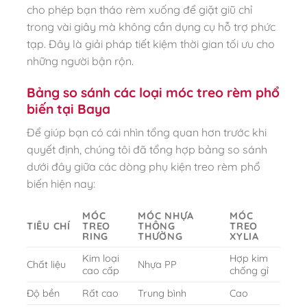
cho phép bạn tháo rèm xuống để giặt giũ chỉ
trong vài giây mà không cần dụng cụ hỗ trợ phức
tạp. Đây là giải pháp tiết kiệm thời gian tối ưu cho
những người bận rộn.
Bảng so sánh các loại móc treo rèm phổ
biến tại Baya
Để giúp bạn có cái nhìn tổng quan hơn trước khi
quyết định, chúng tôi đã tổng hợp bảng so sánh
dưới đây giữa các dòng phụ kiện treo rèm phổ
biến hiện nay:
MÓC
MÓC NHỰA
MÓC
TIÊU CHÍ
TREO
THÔNG
TREO
RING
THƯỜNG
XYLIA
Kim loại
Hợp kim
Chất liệu
Nhựa PP
cao cấp
chống gỉ
Độ bền
Rất cao
Trung bình
Cao