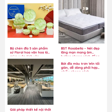
Bộ chén đĩa 5 sản phẩm
BST Rosabella – Nét đẹp
sứ Floral hoa văn hoa lá
lãng mạn mang âm
mùa xuân tinh xảo
hưởng phong cách đồng
quê
Bát đĩa màu trơn Win tối
giản, dễ dàng phối hợp
nhiều phong cách
Giải pháp thiết kế nội thất