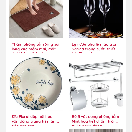
Thảm phòng tắm Xing sợi
Ly rượu pha lê màu trơn
lông cực mềm mại, mặt
Sarina trong suốt, thiết
dưới bám dính tốt
kế đẳng cấp
Đĩa Floral dập nổi hoa
Bộ 5 vật dụng phòng tắm
văn dùng trang trí mâm
Mint họa tiết chấm tròn
tiệc cực đẹp
Xylia năng động