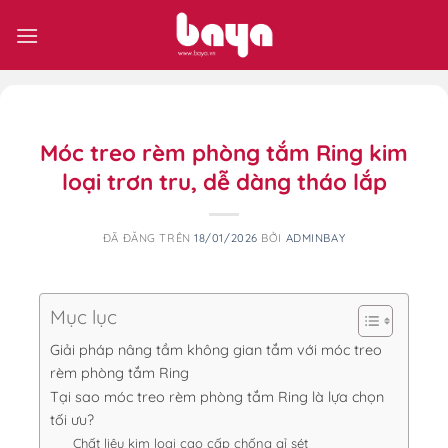
Chuyển
đến
nội
dung
Móc treo rèm phòng tắm Ring kim
loại trơn tru, dễ dàng tháo lắp
ĐÃ ĐĂNG TRÊN
18/01/2026
BỞI
ADMINBAY
Mục lục
Giải pháp nâng tầm không gian tắm với móc treo
rèm phòng tắm Ring
Tại sao móc treo rèm phòng tắm Ring là lựa chọn
tối ưu?
Chất liệu kim loại cao cấp chống gỉ sét