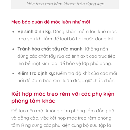
Móc treo rèm kèm khoen tròn dạng kẹp
Mẹo bảo quản để móc luôn như mới
Vệ sinh định kỳ:
Dùng khăn mềm lau khô móc
treo sau khi tắm để loại bỏ hơi nước đọng lại.
Tránh hóa chất tẩy rửa mạnh:
Không nên
dùng các chất tẩy rửa có tính axit cao trực tiếp
lên bề mặt kim loại để bảo vệ lớp phủ bóng.
Kiểm tra định kỳ:
Kiểm tra độ khít của các mối
nối để đảm bảo rèm luôn được giữ chắc chắn.
Kết hợp móc treo rèm với các phụ kiện
phòng tắm khác
Để tạo nên một không gian phòng tắm đồng bộ
và đẳng cấp, việc kết hợp móc treo rèm phòng
tắm Ring cùng các phụ kiện cùng bộ sưu tập là