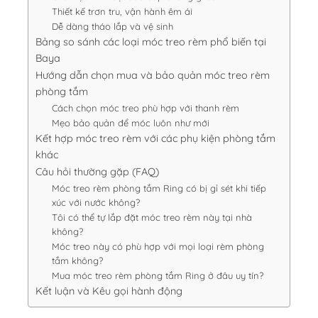
Thiết kế trơn tru, vận hành êm ái
Dễ dàng tháo lắp và vệ sinh
Bảng so sánh các loại móc treo rèm phổ biến tại
Baya
Hướng dẫn chọn mua và bảo quản móc treo rèm
phòng tắm
Cách chọn móc treo phù hợp với thanh rèm
Mẹo bảo quản để móc luôn như mới
Kết hợp móc treo rèm với các phụ kiện phòng tắm
khác
Câu hỏi thường gặp (FAQ)
Móc treo rèm phòng tắm Ring có bị gỉ sét khi tiếp
xúc với nước không?
Tôi có thể tự lắp đặt móc treo rèm này tại nhà
không?
Móc treo này có phù hợp với mọi loại rèm phòng
tắm không?
Mua móc treo rèm phòng tắm Ring ở đâu uy tín?
Kết luận và Kêu gọi hành động