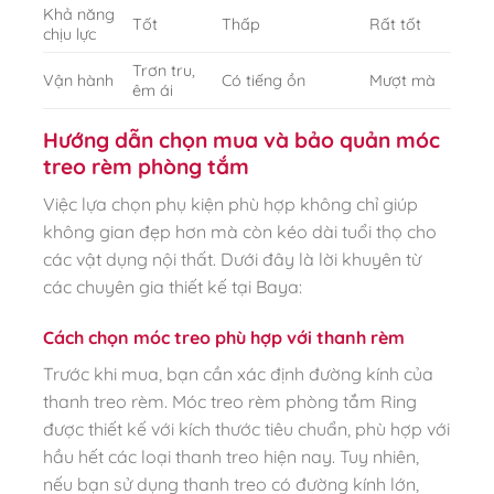
Khả năng
Tốt
Thấp
Rất tốt
chịu lực
Trơn tru,
Vận hành
Có tiếng ồn
Mượt mà
êm ái
Hướng dẫn chọn mua và bảo quản móc
treo rèm phòng tắm
Việc lựa chọn phụ kiện phù hợp không chỉ giúp
không gian đẹp hơn mà còn kéo dài tuổi thọ cho
các vật dụng nội thất. Dưới đây là lời khuyên từ
các chuyên gia thiết kế tại Baya:
Cách chọn móc treo phù hợp với thanh rèm
Trước khi mua, bạn cần xác định đường kính của
thanh treo rèm. Móc treo rèm phòng tắm Ring
được thiết kế với kích thước tiêu chuẩn, phù hợp với
hầu hết các loại thanh treo hiện nay. Tuy nhiên,
nếu bạn sử dụng thanh treo có đường kính lớn,