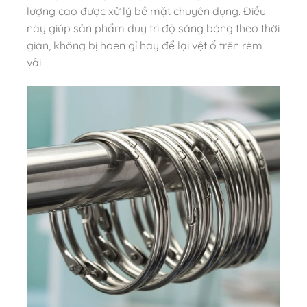
lượng cao được xử lý bề mặt chuyên dụng. Điều
này giúp sản phẩm duy trì độ sáng bóng theo thời
gian, không bị hoen gỉ hay để lại vệt ố trên rèm
vải.