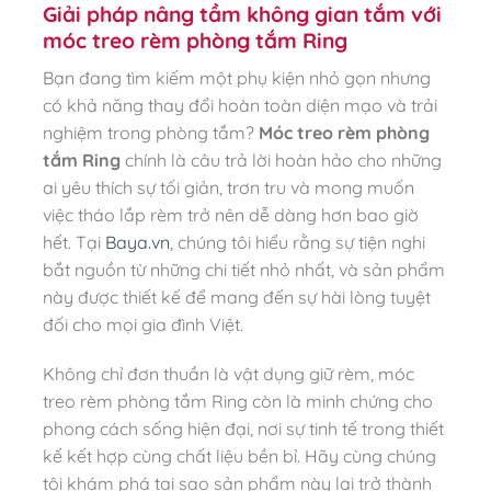
Giải pháp nâng tầm không gian tắm với
móc treo rèm phòng tắm Ring
Bạn đang tìm kiếm một phụ kiện nhỏ gọn nhưng
có khả năng thay đổi hoàn toàn diện mạo và trải
nghiệm trong phòng tắm?
Móc treo rèm phòng
tắm Ring
chính là câu trả lời hoàn hảo cho những
ai yêu thích sự tối giản, trơn tru và mong muốn
việc tháo lắp rèm trở nên dễ dàng hơn bao giờ
hết. Tại
Baya.vn
, chúng tôi hiểu rằng sự tiện nghi
bắt nguồn từ những chi tiết nhỏ nhất, và sản phẩm
này được thiết kế để mang đến sự hài lòng tuyệt
đối cho mọi gia đình Việt.
Không chỉ đơn thuần là vật dụng giữ rèm, móc
treo rèm phòng tắm Ring còn là minh chứng cho
phong cách sống hiện đại, nơi sự tinh tế trong thiết
kế kết hợp cùng chất liệu bền bỉ. Hãy cùng chúng
tôi khám phá tại sao sản phẩm này lại trở thành