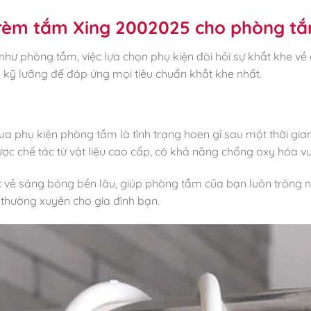
 rèm tắm Xing 2002025 cho phòng t
 như phòng tắm, việc lựa chọn phụ kiện đòi hỏi sự khắt khe về
 kỹ lưỡng để đáp ứng mọi tiêu chuẩn khắt khe nhất.
ua phụ kiện phòng tắm là tình trạng hoen gỉ sau một thời gia
ợc chế tác từ vật liệu cao cấp, có khả năng chống oxy hóa vượ
vẻ sáng bóng bền lâu, giúp phòng tắm của bạn luôn trông n
ế thường xuyên cho gia đình bạn.