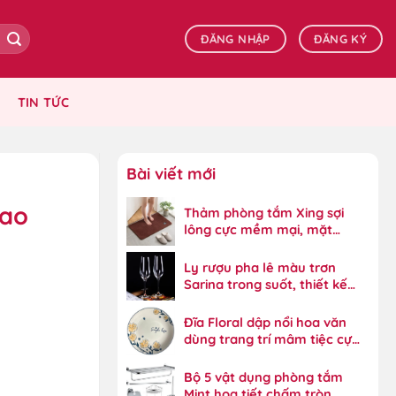
ĐĂNG NHẬP
ĐĂNG KÝ
TIN TỨC
Bài viết mới
cao
Thảm phòng tắm Xing sợi
lông cực mềm mại, mặt
dưới bám dính tốt
Ly rượu pha lê màu trơn
Sarina trong suốt, thiết kế
đẳng cấp
Đĩa Floral dập nổi hoa văn
dùng trang trí mâm tiệc cực
đẹp
Bộ 5 vật dụng phòng tắm
Mint họa tiết chấm tròn