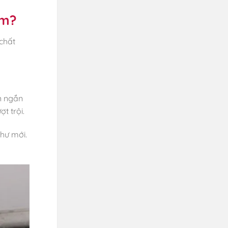
ắm?
 chất
n ngắn
t trội.
hư mới.