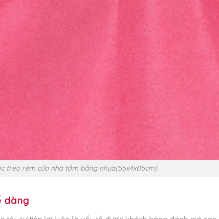
Móc treo rèm cửa nhà tắm bằng nhựa(55x4x05cm)
ễ dàng
tôi, sự tiện lợi luôn là yếu tố được khách hàng đánh giá cao 