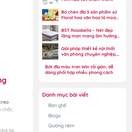
Xylia năng động
Bộ chén đĩa 5 sản phẩm sứ
Floral hoa văn hoa lá mùa
xuân tinh xảo
BST Rosabella – Nét đẹp
lãng mạn mang âm hưởng
phong cách đồng quê
Giải pháp thiết kế nội thất
văn phòng chuyên nghiệp,
tối ưu hiệu suất
Bát đĩa màu trơn Win tối giản, dễ
dàng phối hợp nhiều phong cách
ng
Danh mục bài viết
treo
Bàn ghế
m chắc
Blogs
Giường nệm
phá tại