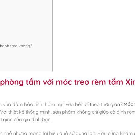
thanh treo không?
n phòng tắm với móc treo rèm tắm Xi
 vừa đảm bảo tính thẩm mỹ, vừa bền bỉ theo thời gian?
Móc 
. Với thiết kế thông minh, sản phẩm không chỉ giúp cố định rè
 giãn của gia đình bạn.
iện nhỏ nhưng mang lại hiệu quả sử dụng lớn. Hãy cùng khám 