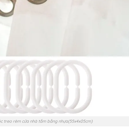
Móc treo rèm cửa nhà tắm bằng nhựa(55x4x05cm)