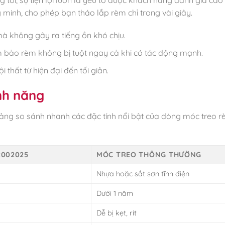
minh, cho phép bạn tháo lắp rèm chỉ trong vài giây.
mà không gây ra tiếng ồn khó chịu.
m bảo rèm không bị tuột ngay cả khi có tác động mạnh.
thất từ hiện đại đến tối giản.
nh năng
 bảng so sánh nhanh các đặc tính nổi bật của dòng móc treo 
2002025
MÓC TREO THÔNG THƯỜNG
Nhựa hoặc sắt sơn tĩnh điện
Dưới 1 năm
Dễ bị kẹt, rít