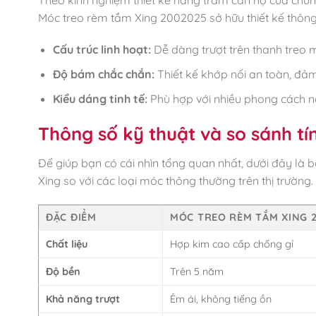
Móc treo rèm tắm Xing 2002025 sở hữu thiết kế thông 
Cấu trúc linh hoạt:
Dễ dàng trượt trên thanh treo 
Độ bám chắc chắn:
Thiết kế khớp nối an toàn, đả
Kiểu dáng tinh tế:
Phù hợp với nhiều phong cách nội 
Thông số kỹ thuật và so sánh tí
Để giúp bạn có cái nhìn tổng quan nhất, dưới đây là
Xing so với các loại móc thông thường trên thị trường.
ĐẶC ĐIỂM
MÓC TREO RÈM TẮM XING 
Chất liệu
Hợp kim cao cấp chống gỉ
Độ bền
Trên 5 năm
Khả năng trượt
Êm ái, không tiếng ồn