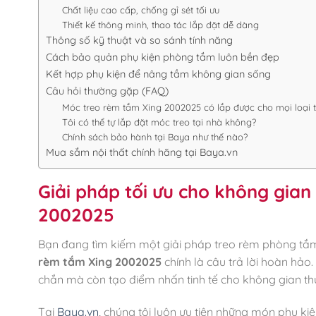
Chất liệu cao cấp, chống gỉ sét tối ưu
Thiết kế thông minh, thao tác lắp đặt dễ dàng
Thông số kỹ thuật và so sánh tính năng
Cách bảo quản phụ kiện phòng tắm luôn bền đẹp
Kết hợp phụ kiện để nâng tầm không gian sống
Câu hỏi thường gặp (FAQ)
Móc treo rèm tắm Xing 2002025 có lắp được cho mọi loại 
Tôi có thể tự lắp đặt móc treo tại nhà không?
Chính sách bảo hành tại Baya như thế nào?
Mua sắm nội thất chính hãng tại Baya.vn
Giải pháp tối ưu cho không gia
2002025
Bạn đang tìm kiếm một giải pháp treo rèm phòng tắm
rèm tắm Xing 2002025
chính là câu trả lời hoàn hảo
chắn mà còn tạo điểm nhấn tinh tế cho không gian thư
Tại
Baya.vn
, chúng tôi luôn ưu tiên những món phụ k