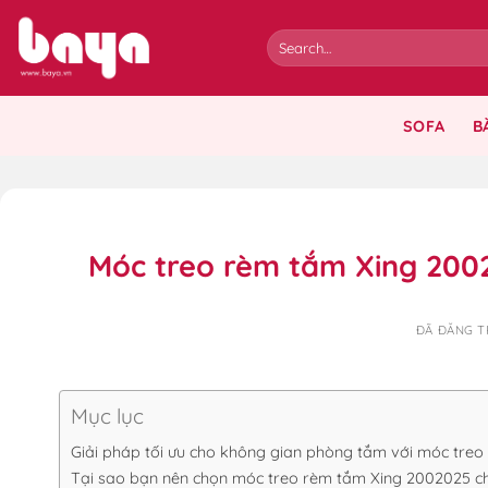
Chuyển
đến
nội
dung
SOFA
B
Móc treo rèm tắm Xing 2002
ĐÃ ĐĂNG 
Mục lục
Giải pháp tối ưu cho không gian phòng tắm với móc tre
Tại sao bạn nên chọn móc treo rèm tắm Xing 2002025 