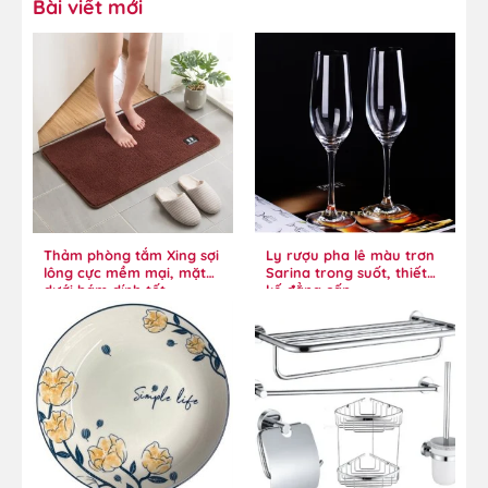
Bài viết mới
Thảm phòng tắm Xing sợi
Ly rượu pha lê màu trơn
lông cực mềm mại, mặt
Sarina trong suốt, thiết
dưới bám dính tốt
kế đẳng cấp