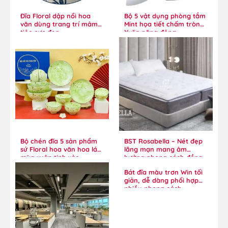
Đĩa Floral dập nổi hoa
Bộ 5 vật dụng phòng tắm
văn dùng trang trí mâm
Mint họa tiết chấm tròn
tiệc cực đẹp
Xylia năng động
Bộ chén đĩa 5 sản phẩm
BST Rosabella – Nét đẹp
sứ Floral hoa văn hoa lá
lãng mạn mang âm
mùa xuân tinh xảo
hưởng phong cách đồng
quê
Bát đĩa màu trơn Win tối
giản, dễ dàng phối hợp
nhiều phong cách