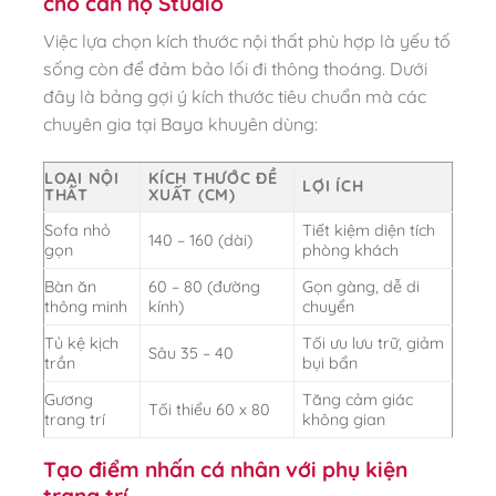
cho căn hộ Studio
Việc lựa chọn kích thước nội thất phù hợp là yếu tố
sống còn để đảm bảo lối đi thông thoáng. Dưới
đây là bảng gợi ý kích thước tiêu chuẩn mà các
chuyên gia tại Baya khuyên dùng:
LOẠI NỘI
KÍCH THƯỚC ĐỀ
LỢI ÍCH
THẤT
XUẤT (CM)
Sofa nhỏ
Tiết kiệm diện tích
140 – 160 (dài)
gọn
phòng khách
Bàn ăn
60 – 80 (đường
Gọn gàng, dễ di
thông minh
kính)
chuyển
Tủ kệ kịch
Tối ưu lưu trữ, giảm
Sâu 35 – 40
trần
bụi bẩn
Gương
Tăng cảm giác
Tối thiểu 60 x 80
trang trí
không gian
Tạo điểm nhấn cá nhân với phụ kiện
trang trí