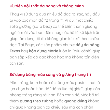
Ưu tiên nội thất đa năng và thông minh
Thay vì sử dụng quá nhiều đồ đạc rời rạc, hãy đầu
tư vào các món đồ “2 trong 1”. Ví dụ, một chiếc
sofa giường (sofa bed) có thể biến thành giường
ngủ êm ái vào ban đêm, hay các hệ tủ kệ kịch trần
giúp tận dụng tối đa không gian lưu trữ theo chiều
dọc. Tại Baya, các sản phẩm như
xe đẩy đa năng
Texas
hay
hộp đựng Marie
luôn là “cứu cánh” giúp
bạn sắp xếp đồ đạc khoa học mà không tốn diện
tích sàn.
Sử dụng bảng màu sáng và gương trang trí
Màu trắng, kem hoặc các tông màu pastel nhạt là
lựa chọn hoàn hảo để “đánh lừa thị giác”, giúp căn
phòng trông rộng rãi hơn. Bên cạnh đó, việc bố trí
thêm
gương treo tường
hoặc
gương đứng
không
chỉ giúp không gian có chiều sâu mà còn phản