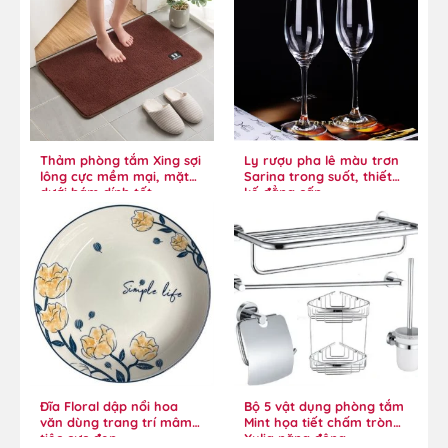
Thảm phòng tắm Xing sợi
Ly rượu pha lê màu trơn
lông cực mềm mại, mặt
Sarina trong suốt, thiết
dưới bám dính tốt
kế đẳng cấp
Đĩa Floral dập nổi hoa
Bộ 5 vật dụng phòng tắm
văn dùng trang trí mâm
Mint họa tiết chấm tròn
tiệc cực đẹp
Xylia năng động