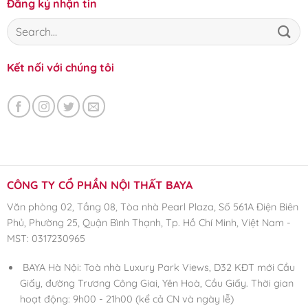
Đăng ký nhận tin
Kết nối với chúng tôi
CÔNG TY CỔ PHẦN NỘI THẤT BAYA
Văn phòng 02, Tầng 08, Tòa nhà Pearl Plaza, Số 561A Điện Biên
Phủ, Phường 25, Quận Bình Thạnh, Tp. Hồ Chí Minh, Việt Nam -
MST: 0317230965
BAYA Hà Nội: Toà nhà Luxury Park Views, D32 KĐT mới Cầu
Giấy, đường Trương Công Giai, Yên Hoà, Cầu Giấy. Thời gian
hoạt động: 9h00 - 21h00 (kể cả CN và ngày lễ)