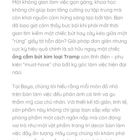
Một không gian làm việc gọn gàng, khoa học
không chỉ giúp bạn tăng cường sự tập trung mà
còn khơi nguồn cảm hứng sáng tạo bất tận. Bạn
đã bao giờ cảm thấy bực bội khi phải mất thời
gian tìm kiếm một chiếc bút hay cây kéo giữa một
“rừng” giấy tờ hỗn độn? Giải pháp đơn giản nhưng
cực kỳ hiệu quả chính là sở hữu ngay một chiếc
ống cắm bút kim loại Tramp
sơn tĩnh điện – phụ
kiện “must-have” cho bất kỳ góc làm việc hiện đại
nào.
Tại Baya, chúng tôi hiểu rằng mỗi món đồ nhỏ
trên bàn làm việc đều phản ánh cá tính và gu
thẩm mỹ của chủ nhân. Với thiết kế tối giản, tinh tế,
sản phẩm này không chỉ giúp bạn sắp xếp văn
phòng phẩm một cách ngăn nắp mà còn đóng
vai trò như một vật phẩm trang trí decor bàn làm
việc đầy ấn tượng. Hãy cùng chúng tôi khám phá