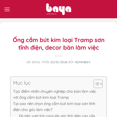
Chuyển
đến
nội
dung
Ống cắm bút kim loại Tramp sơn
tĩnh điện, decor bàn làm việc
ĐÃ ĐĂNG TRÊN
25/01/2026
BỞI
ADMINBAY
Mục lục
Tạo điểm nhấn chuyên nghiệp cho bàn làm việc
với ống cắm bút kim loại Tramp
Tại sao nên chọn ống cắm bút kim loại sơn tĩnh
điện cho góc làm việc?
Độ bền vượt trội cùng lớp sơn tĩnh điện cao cấp