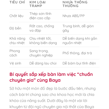
TIÊU CHÍ
KIM LOẠI
NHỰA THÔNG
TRAMP
THƯỜNG
Thép sơn tĩnh
Chất liệu
Nhựa ABS/PP
điện cao cấp
Rất cao, chống
Trung bình, dễ giòn
Độ bền
va đập
gãy
Khả năng
Chịu nhiệt tốt,
Dễ biến dạng khi gần
chịu nhiệt
không biến dạng
nguồn nhiệt
Phong
Sang trọng,
Phổ thông, đại trà
cách
chuyên nghiệp
Vệ sinh
Dễ dàng lau chùi
Dễ bám bụi tĩnh điện
Bí quyết sắp xếp bàn làm việc “chuẩn
chuyên gia” cùng Baya
Sở hữu một món đồ đẹp là bước đầu tiên, nhưng
cách bài trí chúng sao cho khoa học mới là chìa
khóa của năng suất. Dưới đây là một vài lời
khuyên từ đội ngũ chuyên gia nội thất của Baya