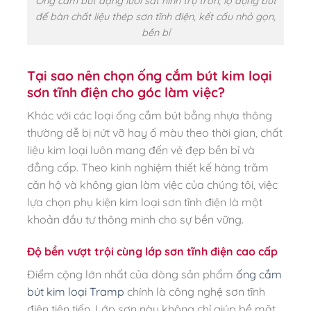
Ống cắm bút dạng lưới sắt hình trụ tròn, lọ đựng bút
để bàn chất liệu thép sơn tĩnh điện, kết cấu nhỏ gọn,
bền bỉ
Tại sao nên chọn ống cắm bút kim loại
sơn tĩnh điện cho góc làm việc?
Khác với các loại ống cắm bút bằng nhựa thông
thường dễ bị nứt vỡ hay ố màu theo thời gian, chất
liệu kim loại luôn mang đến vẻ đẹp bền bỉ và
đẳng cấp. Theo kinh nghiệm thiết kế hàng trăm
căn hộ và không gian làm việc của chúng tôi, việc
lựa chọn phụ kiện kim loại sơn tĩnh điện là một
khoản đầu tư thông minh cho sự bền vững.
Độ bền vượt trội cùng lớp sơn tĩnh điện cao cấp
Điểm cộng lớn nhất của dòng sản phẩm
ống cắm
bút kim loại Tramp
chính là công nghệ sơn tĩnh
điện tiên tiến. Lớp sơn này không chỉ giúp bề mặt