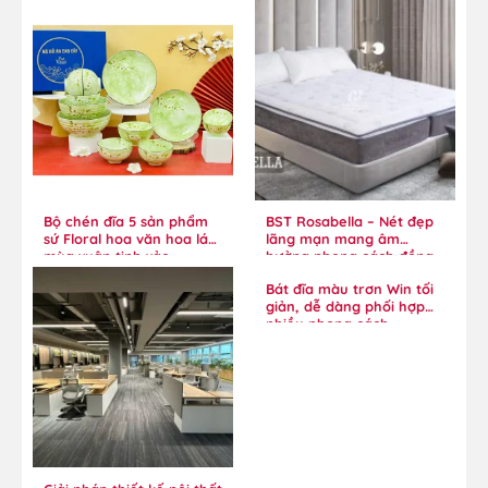
Bộ chén đĩa 5 sản phẩm
BST Rosabella – Nét đẹp
sứ Floral hoa văn hoa lá
lãng mạn mang âm
mùa xuân tinh xảo
hưởng phong cách đồng
quê
Bát đĩa màu trơn Win tối
giản, dễ dàng phối hợp
nhiều phong cách