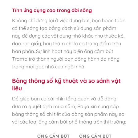
Tính ứng dụng cao trong đời sống
Không chỉ dừng lại ở việc đựng bút, bạn hoàn toàn
có thể sáng tạo bằng cách sử dụng sản phẩm
này để đựng các vật dụng nhỏ khác như thước kẻ,
dao rọc giấy, hay thậm chí là cọ trang điểm trên
bàn phấn. Sự linh hoạt này biến ống cắm bút
Tramp trở thành người bạn đồng hành đa năng
trong mọi góc nhỏ của ngôi nhà.
Bảng thông số kỹ thuật và so sánh vật
liệu
Để giúp bạn có cái nhìn tổng quan và dễ dàng
đưa ra quyết định mua sắm, Baya xin cung cấp
bảng thông số chi tiết của dòng sản phẩm này so
với các loại ống cắm bút phổ thông trên thị trường:
ỐNG CẮM BÚT
ỐNG CẮM BÚT