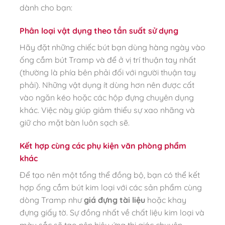
dành cho bạn:
Phân loại vật dụng theo tần suất sử dụng
Hãy đặt những chiếc bút bạn dùng hàng ngày vào
ống cắm bút Tramp và để ở vị trí thuận tay nhất
(thường là phía bên phải đối với người thuận tay
phải). Những vật dụng ít dùng hơn nên được cất
vào ngăn kéo hoặc các hộp đựng chuyên dụng
khác. Việc này giúp giảm thiểu sự xao nhãng và
giữ cho mặt bàn luôn sạch sẽ.
Kết hợp cùng các phụ kiện văn phòng phẩm
khác
Để tạo nên một tổng thể đồng bộ, bạn có thể kết
hợp ống cắm bút kim loại với các sản phẩm cùng
dòng Tramp như
giá đựng tài liệu
hoặc khay
đựng giấy tờ. Sự đồng nhất về chất liệu kim loại và
màu sắc sẽ tạo nên hiệu ứng thị giác chuyên