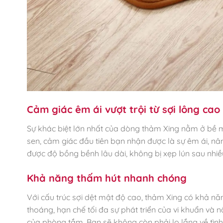
Cảm giác êm ái vượt trội từ sợi lông cao
Sự khác biệt lớn nhất của dòng thảm Xing nằm ở bề m
sen, cảm giác đầu tiên bạn nhận được là sự êm ái, nâ
được độ bồng bềnh lâu dài, không bị xẹp lún sau nhiề
Khả năng thấm hút nhanh chóng
Với cấu trúc sợi dệt mật độ cao, thảm Xing có khả n
thoáng, hạn chế tối đa sự phát triển của vi khuẩn v
của phòng tắm. Bạn sẽ không còn phải lo lắng về tình