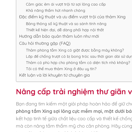
Cảm giác êm ái vượt trội từ sợi lông cao cấp
Khả năng thấm hút nhanh chóng
Đặc điểm kỹ thuật và ưu điểm vượt trội của thảm Xing
Bảng thông số kỹ thuật và so sánh tính năng
Thiết kế hiện đại, dễ dàng phối hợp nội thất
Hướng dẫn bảo quản thảm luôn như mới
Câu hỏi thường gặp (FAQ)
Thảm phòng tắm Xing có giặt được bằng máy không?
Lớp đế chống trượt có bị bong tróc sau thời gian dài sử d
Thảm có phù hợp cho phòng tắm có diện tích nhỏ không?
Tôi có thể mua thảm Xing ở đâu uy tín?
Kết luận và lời khuyên từ chuyên gia
Nâng cấp trải nghiệm thư giãn 
Bạn đang tìm kiếm một giải pháp hoàn hảo để giữ ch
phòng tắm Xing sợi lông cực mềm mại, mặt dưới bá
kết hợp tinh tế giữa chất liệu cao cấp và thiết kế ch
mà còn nâng tầm thẩm mỹ cho căn phòng. Hãy cùng B