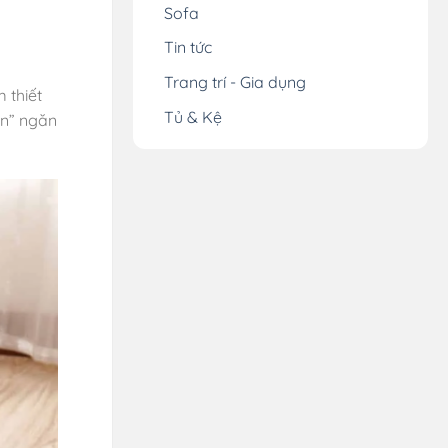
Sofa
Tin tức
Trang trí - Gia dụng
 thiết
Tủ & Kệ
ặn” ngăn