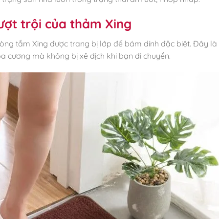
ượt trội của thảm Xing
ng tắm Xing được trang bị lớp đế bám dính đặc biệt. Đây là
oa cương mà không bị xê dịch khi bạn di chuyển.