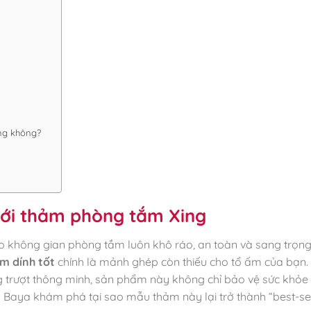
ụng không?
với thảm phòng tắm Xing
o không gian phòng tắm luôn khô ráo, an toàn và sang trọn
m dính tốt
chính là mảnh ghép còn thiếu cho tổ ấm của bạn. 
ống trượt thông minh, sản phẩm này không chỉ bảo vệ sức khỏe 
aya khám phá tại sao mẫu thảm này lại trở thành “best-sel