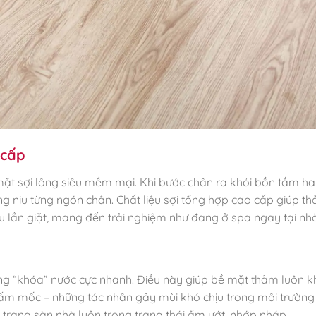
 cấp
ặt sợi lông siêu mềm mại. Khi bước chân ra khỏi bồn tắm ha
ng niu từng ngón chân. Chất liệu sợi tổng hợp cao cấp giúp t
u lần giặt, mang đến trải nghiệm như đang ở spa ngay tại nhà
ăng “khóa” nước cực nhanh. Điều này giúp bề mặt thảm luôn k
à nấm mốc – những tác nhân gây mùi khó chịu trong môi trườn
 trạng sàn nhà luôn trong trạng thái ẩm ướt, nhớp nháp.