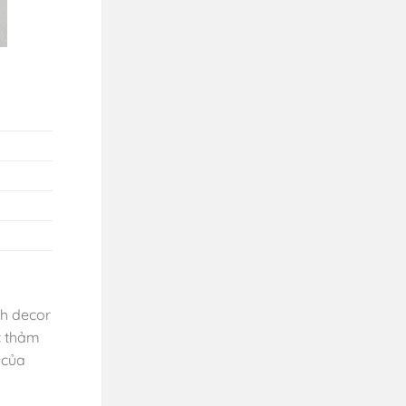
ch decor
c thảm
của