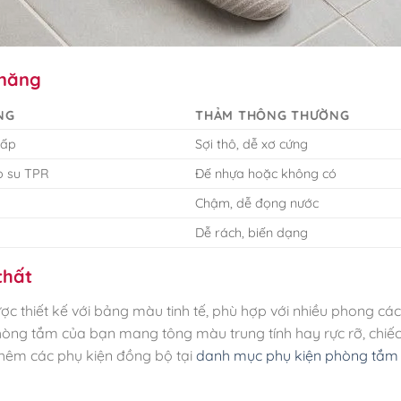
 năng
NG
THẢM THÔNG THƯỜNG
cấp
Sợi thô, dễ xơ cứng
o su TPR
Đế nhựa hoặc không có
Chậm, dễ đọng nước
Dễ rách, biến dạng
thất
 thiết kế với bảng màu tinh tế, phù hợp với nhiều phong cá
phòng tắm của bạn mang tông màu trung tính hay rực rỡ, chiế
thêm các phụ kiện đồng bộ tại
danh mục phụ kiện phòng tắm