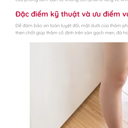
Đặc điểm kỹ thuật và ưu điểm v
Để đảm bảo an toàn tuyệt đối, mặt dưới của thảm phò
then chốt giúp thảm cố định trên sàn gạch men, đá h