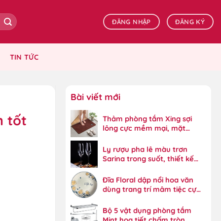
ĐĂNG NHẬP
ĐĂNG KÝ
TIN TỨC
Bài viết mới
 tốt
Thảm phòng tắm Xing sợi
lông cực mềm mại, mặt
dưới bám dính tốt
Ly rượu pha lê màu trơn
Sarina trong suốt, thiết kế
đẳng cấp
Đĩa Floral dập nổi hoa văn
dùng trang trí mâm tiệc cực
đẹp
Bộ 5 vật dụng phòng tắm
Mint họa tiết chấm tròn