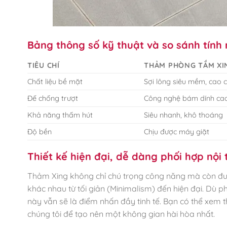
Bảng thông số kỹ thuật và so sánh tính
TIÊU CHÍ
THẢM PHÒNG TẮM XI
Chất liệu bề mặt
Sợi lông siêu mềm, cao 
Đế chống trượt
Công nghệ bám dính ca
Khả năng thấm hút
Siêu nhanh, khô thoáng
Độ bền
Chịu được máy giặt
Thiết kế hiện đại, dễ dàng phối hợp nội 
Thảm Xing không chỉ chú trọng công năng mà còn được
khác nhau từ tối giản (Minimalism) đến hiện đại. Dù 
này vẫn sẽ là điểm nhấn đầy tinh tế. Bạn có thể xem 
chúng tôi để tạo nên một không gian hài hòa nhất.