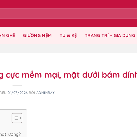
ÀN GHẾ
GIƯỜNG NỆM
TỦ & KỆ
TRANG TRÍ – GIA DỤNG
g cực mềm mại, mặt dưới bám dính
TRÊN
01/07/2026
BỞI
ADMINBAY
hất lượng?