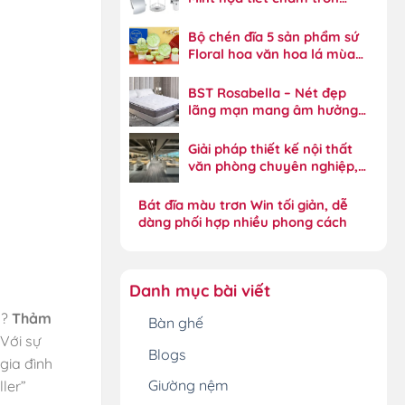
Xylia năng động
Bộ chén đĩa 5 sản phẩm sứ
Floral hoa văn hoa lá mùa
xuân tinh xảo
BST Rosabella – Nét đẹp
lãng mạn mang âm hưởng
phong cách đồng quê
Giải pháp thiết kế nội thất
văn phòng chuyên nghiệp,
tối ưu hiệu suất
Bát đĩa màu trơn Win tối giản, dễ
dàng phối hợp nhiều phong cách
Danh mục bài viết
g?
Thảm
Bàn ghế
Với sự
Blogs
gia đình
Giường nệm
ler”