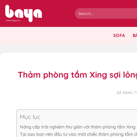
Chuyển
đến
nội
dung
SOFA
B
Thảm phòng tắm Xing sợi lôn
ĐÃ ĐĂNG 
Mục lục
Nâng cấp trải nghiệm thư giãn với thảm phòng tắm Xing
Tại sao bạn nên đầu tư vào một chiếc thảm phòng tắm c