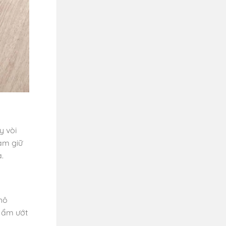
y vòi
hảm giữ
.
hô
g ẩm ướt