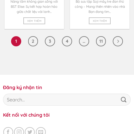
Nâng tầm không gian sống với
Bộ sưu tập Soji mây tre đan thủ
BST Elise: Sự kết hợp hoàn hảo
công – Mang thiên nhiên vào nhà
giữa chất liệu vải lanh...
Bạn đang tìm...
XEM THÊM
XEM THÊM
1
2
3
4
…
11
Đăng ký nhận tin
Kết nối với chúng tôi