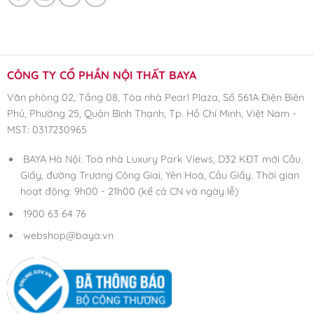
CÔNG TY CỔ PHẦN NỘI THẤT BAYA
Văn phòng 02, Tầng 08, Tòa nhà Pearl Plaza, Số 561A Điện Biên
Phủ, Phường 25, Quận Bình Thạnh, Tp. Hồ Chí Minh, Việt Nam -
MST: 0317230965
BAYA Hà Nội: Toà nhà Luxury Park Views, D32 KĐT mới Cầu
Giấy, đường Trương Công Giai, Yên Hoà, Cầu Giấy. Thời gian
hoạt động: 9h00 - 21h00 (kể cả CN và ngày lễ)
1900 63 64 76
webshop@baya.vn