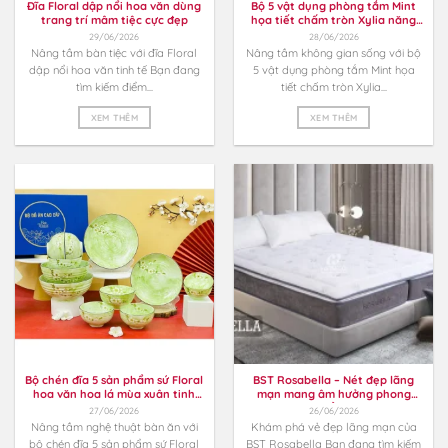
Đĩa Floral dập nổi hoa văn dùng
Bộ 5 vật dụng phòng tắm Mint
trang trí mâm tiệc cực đẹp
họa tiết chấm tròn Xylia năng
động
29/06/2026
28/06/2026
Nâng tầm bàn tiệc với đĩa Floral
Nâng tầm không gian sống với bộ
dập nổi hoa văn tinh tế Bạn đang
5 vật dụng phòng tắm Mint họa
tìm kiếm điểm...
tiết chấm tròn Xylia...
XEM THÊM
XEM THÊM
Bộ chén đĩa 5 sản phẩm sứ Floral
BST Rosabella – Nét đẹp lãng
hoa văn hoa lá mùa xuân tinh
mạn mang âm hưởng phong
xảo
cách đồng quê
27/06/2026
26/06/2026
Nâng tầm nghệ thuật bàn ăn với
Khám phá vẻ đẹp lãng mạn của
bộ chén đĩa 5 sản phẩm sứ Floral
BST Rosabella Bạn đang tìm kiếm