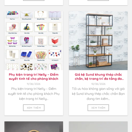
Phụ kiện trang trí Nelly – Điểm
Giá kệ Sund khung thép chắc
xuyết tinh tế cho phòng khách
chắn, kệ trang trí đa tầng đa
năng
11/06/2026
10/06/2026
Phụ kiện trang trí Nelly – Điểm
Tối ưu hóa không gian sống với giá
xuyết tinh tế cho phòng khách Phụ
kệ Sund khung thép chắc chắn Bạn
kiện trang trí Nelly...
đang tìm kiếm...
XEM THÊM
XEM THÊM