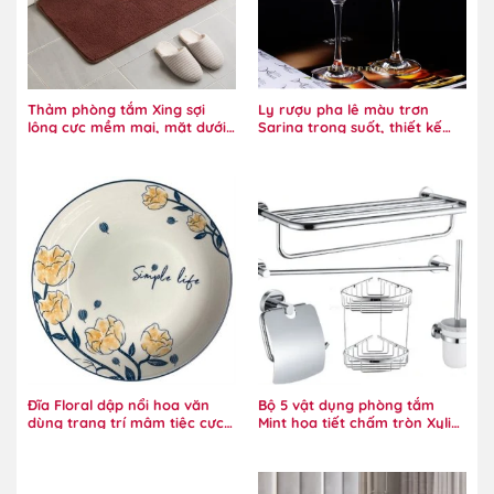
Thảm phòng tắm Xing sợi
Ly rượu pha lê màu trơn
lông cực mềm mại, mặt dưới
Sarina trong suốt, thiết kế
bám dính tốt
đẳng cấp
Đĩa Floral dập nổi hoa văn
Bộ 5 vật dụng phòng tắm
dùng trang trí mâm tiệc cực
Mint họa tiết chấm tròn Xylia
đẹp
năng động