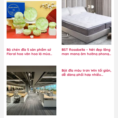
Bộ chén đĩa 5 sản phẩm sứ
BST Rosabella – Nét đẹp lãng
Floral hoa văn hoa lá mùa
mạn mang âm hưởng phong
xuân tinh xảo
cách đồng quê
Bát đĩa màu trơn Win tối giản,
dễ dàng phối hợp nhiều
phong cách