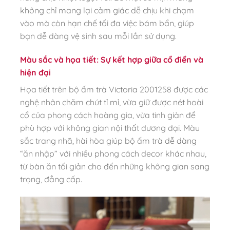
không chỉ mang lại cảm giác dễ chịu khi chạm
vào mà còn hạn chế tối đa việc bám bẩn, giúp
bạn dễ dàng vệ sinh sau mỗi lần sử dụng.
Màu sắc và họa tiết: Sự kết hợp giữa cổ điển và
hiện đại
Họa tiết trên bộ ấm trà Victoria 2001258 được các
nghệ nhân chăm chút tỉ mỉ, vừa giữ được nét hoài
cổ của phong cách hoàng gia, vừa tinh giản để
phù hợp với không gian nội thất đương đại. Màu
sắc trang nhã, hài hòa giúp bộ ấm trà dễ dàng
“ăn nhập” với nhiều phong cách decor khác nhau,
từ bàn ăn tối giản cho đến những không gian sang
trọng, đẳng cấp.