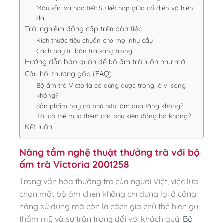
Màu sắc và họa tiết: Sự kết hợp giữa cổ điển và hiện
đại
Trải nghiệm đẳng cấp trên bàn tiệc
Kích thước tiêu chuẩn cho mọi nhu cầu
Cách bày trí bàn trà sang trọng
Hướng dẫn bảo quản để bộ ấm trà luôn như mới
Câu hỏi thường gặp (FAQ)
Bộ ấm trà Victoria có dùng được trong lò vi sóng
không?
Sản phẩm này có phù hợp làm quà tặng không?
Tôi có thể mua thêm các phụ kiện đồng bộ không?
Kết luận
Nâng tầm nghệ thuật thưởng trà với bộ
ấm trà Victoria 2001258
Trong văn hóa thưởng trà của người Việt, việc lựa
chọn một bộ ấm chén không chỉ dừng lại ở công
năng sử dụng mà còn là cách gia chủ thể hiện gu
thẩm mỹ và sự trân trọng đối với khách quý.
Bộ