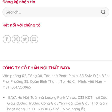
Đăng ký nhận tin
Kết nối với chúng tôi
CÔNG TY CỔ PHẦN NỘI THẤT BAYA
Văn phòng 02, Tầng 08, Tòa nhà Pearl Plaza, Số 561A Điện Biên
Phủ, Phường 25, Quận Bình Thạnh, Tp. Hồ Chí Minh, Việt Nam -
MST: 0317230965
BAYA Hà Nội: Toà nhà Luxury Park Views, D32 KĐT mới Cầu
Giấy, đường Trương Công Giai, Yên Hoà, Cầu Giấy. Thời gian
hoạt động: 9h00 - 21h00 (kể cả CN và ngày lễ)