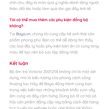
chỉn chu, đây là món quà ý nghĩa dành tặng người
thân, đối tác hoặc làm quà tân gia đầy tinh tế.
Tôi có thể mua thêm các phụ kiện đồng bộ
không?
Tại
Baya.vn
, chúng tôi cung cấp hệ sinh thái sản
phẩm phong phú. Bạn có thể dễ dàng tìm thấy
các loại đĩa, ly hoặc phụ kiện bàn ăn có cùng tông
màu để tạo nên bộ sưu tập đồng nhất.
Kết luận
Bộ ấm trà Victoria 2001258 không chỉ là một vật
dụng, mà là biểu tượng của phong cách sống
thượng lưu. Hãy để Baya đồng hành cùng bạn
trong việc kiến tạo những khoảnh khắc sum vầy
ấm cúng và đầy cảm hứng. Đừng bỏ lỡ cơ hội sở
hữu sản phẩm đẳng cấp này bằng cách đặt hàng
trực tuyến tại website hoặc ghé thăm hệ thống