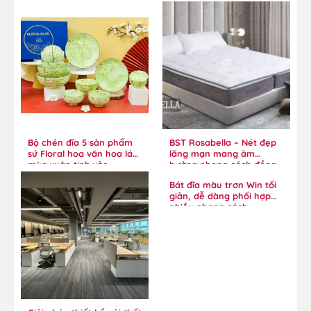
Bộ chén đĩa 5 sản phẩm
BST Rosabella – Nét đẹp
sứ Floral hoa văn hoa lá
lãng mạn mang âm
mùa xuân tinh xảo
hưởng phong cách đồng
quê
Bát đĩa màu trơn Win tối
giản, dễ dàng phối hợp
nhiều phong cách