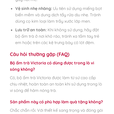
Vệ sinh nhẹ nhàng:
Ưu tiên sử dụng miếng bọt
biển mềm và dung dịch tẩy rửa dịu nhẹ. Tránh
dùng cọ kim loại làm trầy xước lớp men.
Lưu trữ an toàn:
Khi không sử dụng, hãy đặt
bộ ấm trà ở nơi khô ráo, tránh xa tầm tay trẻ
em hoặc trên các kệ trưng bày có lót đệm.
Câu hỏi thường gặp (FAQ)
Bộ ấm trà Victoria có dùng được trong lò vi
sóng không?
Có, bộ ấm trà Victoria được làm từ sứ cao cấp
chịu nhiệt, hoàn toàn an toàn khi sử dụng trong lò
vi sóng để hâm nóng trà.
Sản phẩm này có phù hợp làm quà tặng không?
Chắc chắn rồi. Với thiết kế sang trọng và đóng gói