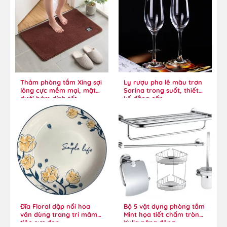
Thảm phòng tắm Xing sợi
Ly rượu pha lê màu trơn
lông cực mềm mại, mặt
Sarina trong suốt, thiết
dưới bám dính tốt
kế đẳng cấp
Đĩa Floral dập nổi hoa
Bộ 5 vật dụng phòng tắm
văn dùng trang trí mâm
Mint họa tiết chấm tròn
tiệc cực đẹp
Xylia năng động