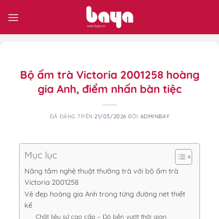
Chuyển
đến
nội
dung
Bộ ấm trà Victoria 2001258 hoàng
gia Anh, điểm nhấn bàn tiệc
ĐÃ ĐĂNG TRÊN
21/03/2026
BỞI
ADMINBAY
Mục lục
Nâng tầm nghệ thuật thưởng trà với bộ ấm trà
Victoria 2001258
Vẻ đẹp hoàng gia Anh trong từng đường nét thiết
kế
Chất liệu sứ cao cấp – Độ bền vượt thời gian