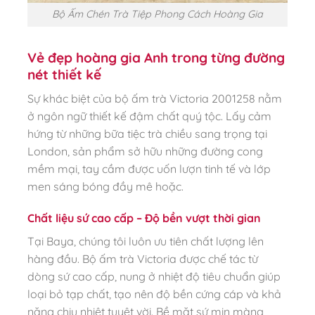
Bộ Ấm Chén Trà Tiệp Phong Cách Hoàng Gia
Vẻ đẹp hoàng gia Anh trong từng đường
nét thiết kế
Sự khác biệt của bộ ấm trà Victoria 2001258 nằm
ở ngôn ngữ thiết kế đậm chất quý tộc. Lấy cảm
hứng từ những bữa tiệc trà chiều sang trọng tại
London, sản phẩm sở hữu những đường cong
mềm mại, tay cầm được uốn lượn tinh tế và lớp
men sáng bóng đầy mê hoặc.
Chất liệu sứ cao cấp – Độ bền vượt thời gian
Tại Baya, chúng tôi luôn ưu tiên chất lượng lên
hàng đầu. Bộ ấm trà Victoria được chế tác từ
dòng sứ cao cấp, nung ở nhiệt độ tiêu chuẩn giúp
loại bỏ tạp chất, tạo nên độ bền cứng cáp và khả
năng chịu nhiệt tuyệt vời. Bề mặt sứ mịn màng