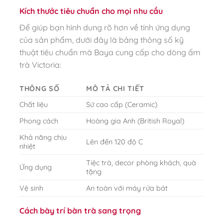
Kích thước tiêu chuẩn cho mọi nhu cầu
Để giúp bạn hình dung rõ hơn về tính ứng dụng
của sản phẩm, dưới đây là bảng thông số kỹ
thuật tiêu chuẩn mà Baya cung cấp cho dòng ấm
trà Victoria:
THÔNG SỐ
MÔ TẢ CHI TIẾT
Chất liệu
Sứ cao cấp (Ceramic)
Phong cách
Hoàng gia Anh (British Royal)
Khả năng chịu
Lên đến 120 độ C
nhiệt
Tiệc trà, decor phòng khách, quà
Ứng dụng
tặng
Vệ sinh
An toàn với máy rửa bát
Cách bày trí bàn trà sang trọng