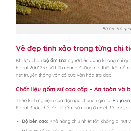
Bộ ấm trà quà
Vẻ đẹp tinh xảo trong từng chi t
Khi lựa chọn
bộ ấm trà
, người tiêu dùng không chỉ q
Floral 2001257 sở hữu những đường nét thiết kế mềm
nét truyền thống vốn có của văn hóa trà đạo.
Chất liệu gốm sứ cao cấp – An toàn và b
Theo kinh nghiệm của đội ngũ chuyên gia tại
Baya.vn
Floral được chế tác từ gốm sứ nung ở nhiệt độ cao, gi
Độ bền cao:
Khả năng chịu nhiệt tốt, không bị nứt v