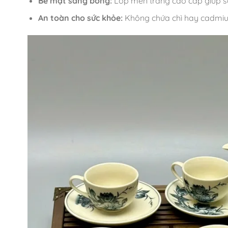
Bề mặt sáng bóng:
Lớp men tráng cao cấp giúp s
An toàn cho sức khỏe:
Không chứa chì hay cadmium