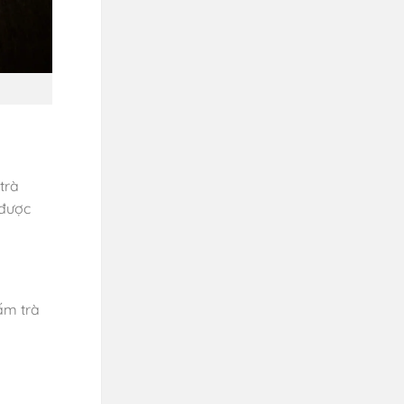
trà
 được
 ấm trà