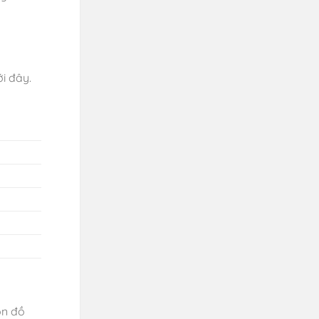
i đây.
ón đồ