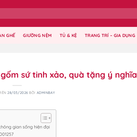
ÀN GHẾ
GIƯỜNG NỆM
TỦ & KỆ
TRANG TRÍ – GIA DỤNG
 gốm sứ tinh xảo, quà tặng ý nghĩa
TRÊN
28/03/2026
BỞI
ADMINBAY
không gian sống hiện đại
2001257