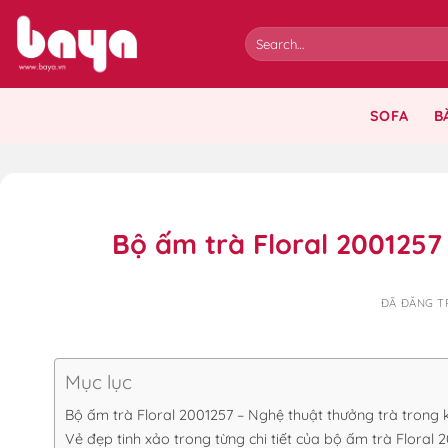
Chuyển
đến
nội
dung
SOFA
B
Bộ ấm trà Floral 2001257
ĐÃ ĐĂNG 
Mục lục
Bộ ấm trà Floral 2001257 – Nghệ thuật thưởng trà trong 
Vẻ đẹp tinh xảo trong từng chi tiết của bộ ấm trà Floral 