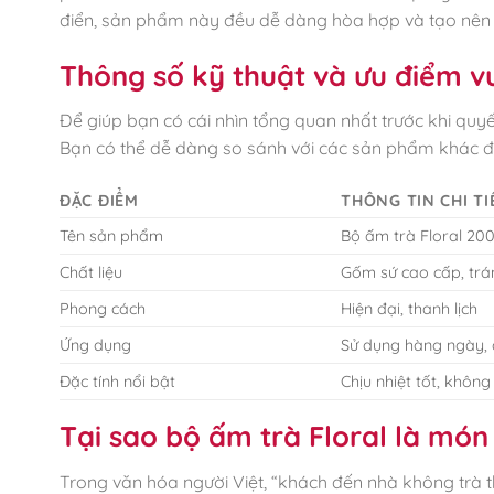
điển, sản phẩm này đều dễ dàng hòa hợp và tạo nên 
Thông số kỹ thuật và ưu điểm vư
Để giúp bạn có cái nhìn tổng quan nhất trước khi quy
Bạn có thể dễ dàng so sánh với các sản phẩm khác để
ĐẶC ĐIỂM
THÔNG TIN CHI TI
Tên sản phẩm
Bộ ấm trà Floral 20
Chất liệu
Gốm sứ cao cấp, tr
Phong cách
Hiện đại, thanh lịch
Ứng dụng
Sử dụng hàng ngày, q
Đặc tính nổi bật
Chịu nhiệt tốt, khôn
Tại sao bộ ấm trà Floral là món
Trong văn hóa người Việt, “khách đến nhà không trà t