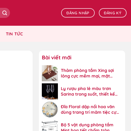
ĐĂNG NHẬP
ĐĂNG KÝ
TIN TỨC
Bài viết mới
Thảm phòng tắm Xing sợi
lông cực mềm mại, mặt
dưới bám dính tốt
Ly rượu pha lê màu trơn
Sarina trong suốt, thiết kế
đẳng cấp
Đĩa Floral dập nổi hoa văn
dùng trang trí mâm tiệc cực
đẹp
Bộ 5 vật dụng phòng tắm
Mint họa tiết chấm tròn