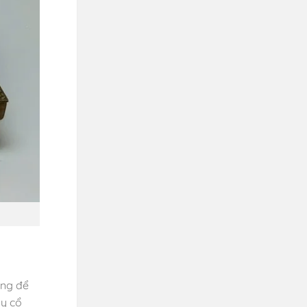
ụng để
ay cổ