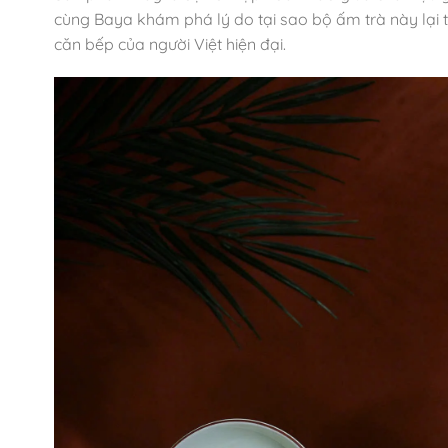
cùng Baya khám phá lý do tại sao bộ ấm trà này lại t
căn bếp của người Việt hiện đại.