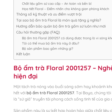
Chất liệu gốm sứ cao cấp – An toàn và bền bỉ
Họa tiết Floral – Điểm nhấn cho không gian phòng khách
Thông số kỹ thuật và ưu điểm vượt trội
Tại sao bộ ấm trà Floral là món quà tặng ý nghĩa?
Hướng dẫn bảo quản bộ ấm trà gốm sứ luôn như mới
Câu hỏi thường gặp (FAQ)
Bộ ấm trà Floral 2001257 có dùng được trong lò vi sóng k
Tôi có thể mua bộ ấm trà này ở đâu?
Bộ sản phẩm bao gồm những gì?
Kết luận
Bộ ấm trà Floral 2001257 – Ngh
hiện đại
Một tách trà nóng vào buổi sáng sớm hay khoảnh khắc 
hết với
bộ ấm trà Floral 2001257
. Tại Baya, chúng t
là “sứ giả” truyền tải phong cách sống tinh tế của gia 
Sản phẩm này là sự kết hợp hoàn hảo giữa chất liệu g