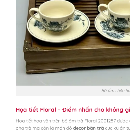
Bộ ấm chén ho
Họa tiết Floral – Điểm nhấn cho không 
Họa tiết hoa văn trên bộ ấm trà Floral 2001257 được v
pha trà mà còn là món đồ
decor bàn trà
cực kỳ ấn t