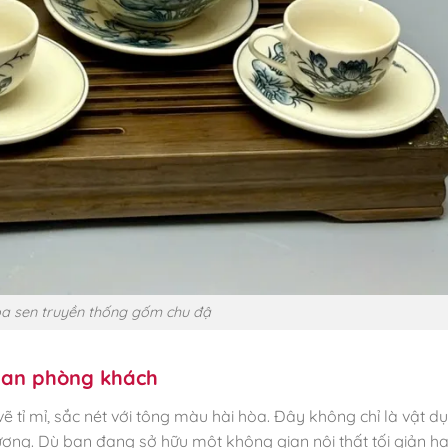
a sen truyền thống gốm chu đậ
gian phòng khách
ẽ tỉ mỉ, sắc nét với tông màu hài hòa. Đây không chỉ là vật d
ượng. Dù bạn đang sở hữu một không gian nội thất tối giản h