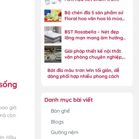
Xylia năng động
Bộ chén đĩa 5 sản phẩm sứ
Floral hoa văn hoa lá mùa
xuân tinh xảo
BST Rosabella – Nét đẹp
lãng mạn mang âm hưởng
phong cách đồng quê
Giải pháp thiết kế nội thất
văn phòng chuyên nghiệp,
tối ưu hiệu suất
Bát đĩa màu trơn Win tối giản, dễ
dàng phối hợp nhiều phong cách
 sống
Danh mục bài viết
 bao giờ
Bàn ghế
 mà còn
Blogs
Giường nệm
ên. Hãy