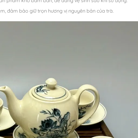
ản phẩm khó bám bẩn, dễ dàng vệ sinh sau khi sử dụng.
, đảm bảo giữ trọn hương vị nguyên bản của trà.