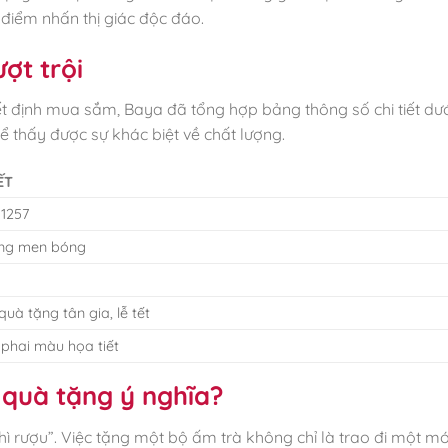
điểm nhấn thị giác độc đáo.
ợt trội
ết định mua sắm, Baya đã tổng hợp bảng thông số chi tiết dướ
 thấy được sự khác biệt về chất lượng.
ẾT
01257
áng men bóng
uà tặng tân gia, lễ tết
g phai màu họa tiết
 quà tặng ý nghĩa?
hì rượu”. Việc tặng một bộ ấm trà không chỉ là trao đi một m