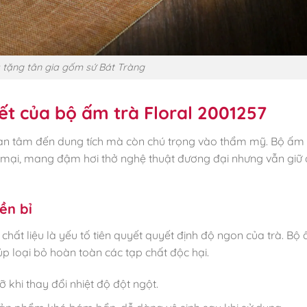
 tặng tân gia gốm sứ Bát Tràng
iết của bộ ấm trà Floral 2001257
uan tâm đến dung tích mà còn chú trọng vào thẩm mỹ. Bộ ấm 
 mại, mang đậm hơi thở nghệ thuật đương đại nhưng vẫn giữ
ền bỉ
, chất liệu là yếu tố tiên quyết quyết định độ ngon của trà. Bộ
úp loại bỏ hoàn toàn các tạp chất độc hại.
ỡ khi thay đổi nhiệt độ đột ngột.