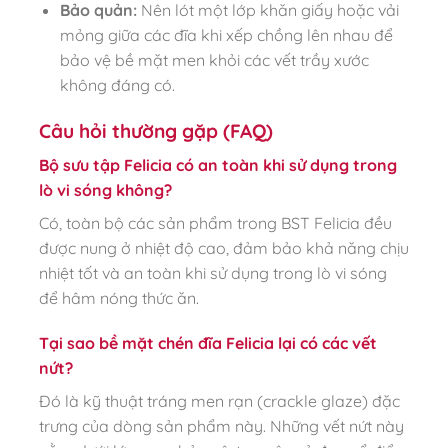
Bảo quản:
Nên lót một lớp khăn giấy hoặc vải
mỏng giữa các đĩa khi xếp chồng lên nhau để
bảo vệ bề mặt men khỏi các vết trầy xước
không đáng có.
Câu hỏi thường gặp (FAQ)
Bộ sưu tập Felicia có an toàn khi sử dụng trong
lò vi sóng không?
Có, toàn bộ các sản phẩm trong BST Felicia đều
được nung ở nhiệt độ cao, đảm bảo khả năng chịu
nhiệt tốt và an toàn khi sử dụng trong lò vi sóng
để hâm nóng thức ăn.
Tại sao bề mặt chén đĩa Felicia lại có các vết
nứt?
Đó là kỹ thuật tráng men rạn (crackle glaze) đặc
trưng của dòng sản phẩm này. Những vết nứt này