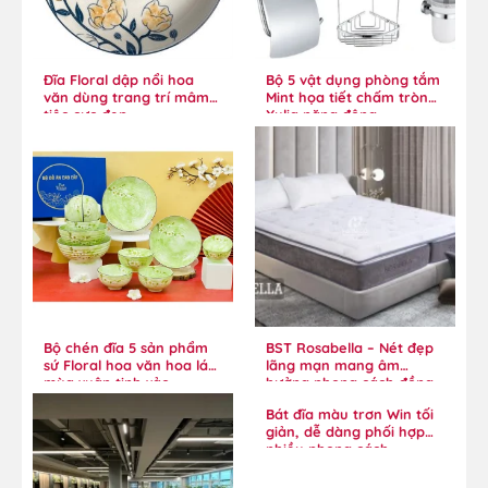
Đĩa Floral dập nổi hoa
Bộ 5 vật dụng phòng tắm
văn dùng trang trí mâm
Mint họa tiết chấm tròn
tiệc cực đẹp
Xylia năng động
Bộ chén đĩa 5 sản phẩm
BST Rosabella – Nét đẹp
sứ Floral hoa văn hoa lá
lãng mạn mang âm
mùa xuân tinh xảo
hưởng phong cách đồng
quê
Bát đĩa màu trơn Win tối
giản, dễ dàng phối hợp
nhiều phong cách