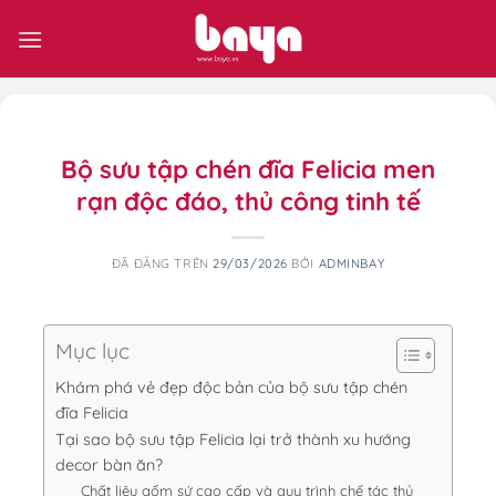
Chuyển
đến
nội
dung
Bộ sưu tập chén đĩa Felicia men
rạn độc đáo, thủ công tinh tế
ĐÃ ĐĂNG TRÊN
29/03/2026
BỞI
ADMINBAY
Mục lục
Khám phá vẻ đẹp độc bản của bộ sưu tập chén
đĩa Felicia
Tại sao bộ sưu tập Felicia lại trở thành xu hướng
decor bàn ăn?
Chất liệu gốm sứ cao cấp và quy trình chế tác thủ