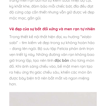
tráng men rạn đòi hỏi sự kiểm soát nhiệt độ cực
kỳ khắt khe, đảm bảo mỗi chiếc bát, đĩa đều đạt
độ cứng cáp cần thiết nhưng vẫn giữ được vẻ đẹp
mộc mạc, gần gũi.
Vẻ đẹp của sự bất đối xứng và men rạn tự nhiên
Trong thiết kế nội thất hiện đại, xu hướng “Wabi-
sabi” – tìm kiếm vẻ đẹp trong sự không hoàn hảo
– đang lên ngôi. Bộ sưu tập Felicia phản ánh trọn
vẹn triết lý này. Những đường vân rạn không bao
giờ trùng lặp, tạo nên tính
độc bản
cho từng món
đồ. Khi ánh sáng chiếu vào, bề mặt men rạn tạo
ra hiệu ứng thị giác chiều sâu, khiến các món ăn
được bày biện trở nên bắt mắt và ngon miệng
hơn.