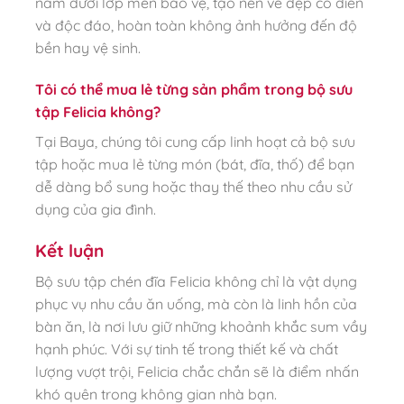
nằm dưới lớp men bảo vệ, tạo nên vẻ đẹp cổ điển
và độc đáo, hoàn toàn không ảnh hưởng đến độ
bền hay vệ sinh.
Tôi có thể mua lẻ từng sản phẩm trong bộ sưu
tập Felicia không?
Tại Baya, chúng tôi cung cấp linh hoạt cả bộ sưu
tập hoặc mua lẻ từng món (bát, đĩa, thố) để bạn
dễ dàng bổ sung hoặc thay thế theo nhu cầu sử
dụng của gia đình.
Kết luận
Bộ sưu tập chén đĩa Felicia không chỉ là vật dụng
phục vụ nhu cầu ăn uống, mà còn là linh hồn của
bàn ăn, là nơi lưu giữ những khoảnh khắc sum vầy
hạnh phúc. Với sự tinh tế trong thiết kế và chất
lượng vượt trội, Felicia chắc chắn sẽ là điểm nhấn
khó quên trong không gian nhà bạn.