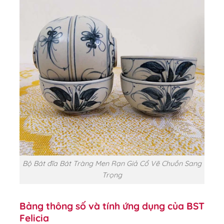
Bộ Bát đĩa Bát Tràng Men Rạn Giả Cổ Vẽ Chuồn Sang
Trọng
Bảng thông số và tính ứng dụng của BST
Felicia