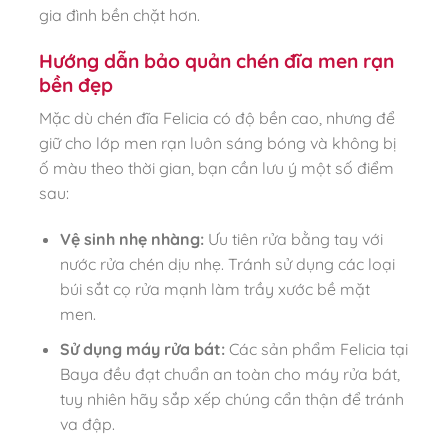
gia đình bền chặt hơn.
Hướng dẫn bảo quản chén đĩa men rạn
bền đẹp
Mặc dù chén đĩa Felicia có độ bền cao, nhưng để
giữ cho lớp men rạn luôn sáng bóng và không bị
ố màu theo thời gian, bạn cần lưu ý một số điểm
sau:
Vệ sinh nhẹ nhàng:
Ưu tiên rửa bằng tay với
nước rửa chén dịu nhẹ. Tránh sử dụng các loại
búi sắt cọ rửa mạnh làm trầy xước bề mặt
men.
Sử dụng máy rửa bát:
Các sản phẩm Felicia tại
Baya đều đạt chuẩn an toàn cho máy rửa bát,
tuy nhiên hãy sắp xếp chúng cẩn thận để tránh
va đập.