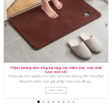
Thảm phòng tắm Xing sợi lông cực mềm mại, mặt dưới
bám dính tốt
Nâng cấp trải nghiệm thư giãn với thảm phòng tắm Xing Bạn
đang tìm kiếm một giải pháp hoàn hảo để giữ...
XEM THÊM