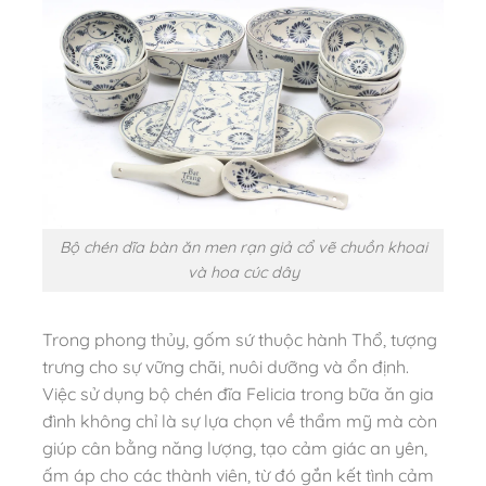
Bộ chén dĩa bàn ăn men rạn giả cổ vẽ chuồn khoai
và hoa cúc dây
Trong phong thủy, gốm sứ thuộc hành Thổ, tượng
trưng cho sự vững chãi, nuôi dưỡng và ổn định.
Việc sử dụng bộ chén đĩa Felicia trong bữa ăn gia
đình không chỉ là sự lựa chọn về thẩm mỹ mà còn
giúp cân bằng năng lượng, tạo cảm giác an yên,
ấm áp cho các thành viên, từ đó gắn kết tình cảm