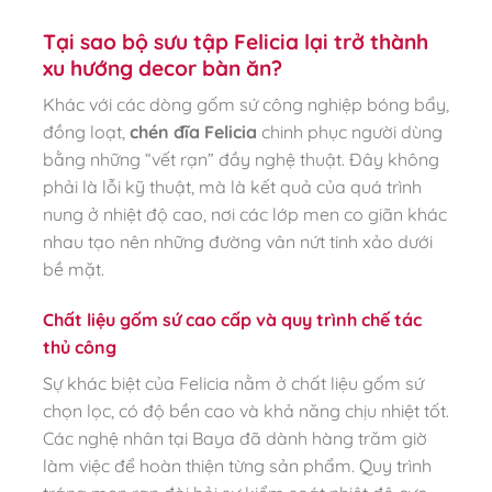
Tại sao bộ sưu tập Felicia lại trở thành
xu hướng decor bàn ăn?
Khác với các dòng gốm sứ công nghiệp bóng bẩy,
đồng loạt,
chén đĩa Felicia
chinh phục người dùng
bằng những “vết rạn” đầy nghệ thuật. Đây không
phải là lỗi kỹ thuật, mà là kết quả của quá trình
nung ở nhiệt độ cao, nơi các lớp men co giãn khác
nhau tạo nên những đường vân nứt tinh xảo dưới
bề mặt.
Chất liệu gốm sứ cao cấp và quy trình chế tác
thủ công
Sự khác biệt của Felicia nằm ở chất liệu gốm sứ
chọn lọc, có độ bền cao và khả năng chịu nhiệt tốt.
Các nghệ nhân tại Baya đã dành hàng trăm giờ
làm việc để hoàn thiện từng sản phẩm. Quy trình