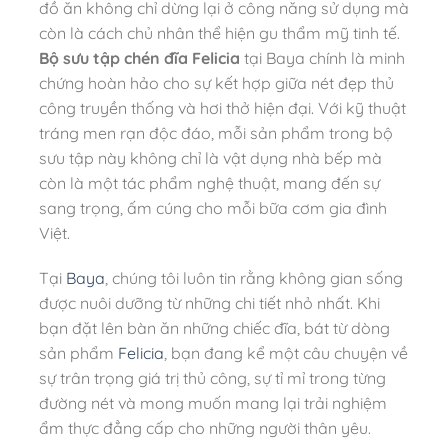
đồ ăn không chỉ dừng lại ở công năng sử dụng mà
còn là cách chủ nhân thể hiện gu thẩm mỹ tinh tế.
Bộ sưu tập chén đĩa Felicia
tại Baya chính là minh
chứng hoàn hảo cho sự kết hợp giữa nét đẹp thủ
công truyền thống và hơi thở hiện đại. Với kỹ thuật
tráng men rạn độc đáo, mỗi sản phẩm trong bộ
sưu tập này không chỉ là vật dụng nhà bếp mà
còn là một tác phẩm nghệ thuật, mang đến sự
sang trọng, ấm cúng cho mỗi bữa cơm gia đình
Việt.
Tại
Baya
, chúng tôi luôn tin rằng không gian sống
được nuôi dưỡng từ những chi tiết nhỏ nhất. Khi
bạn đặt lên bàn ăn những chiếc đĩa, bát từ dòng
sản phẩm
Felicia
, bạn đang kể một câu chuyện về
sự trân trọng giá trị thủ công, sự tỉ mỉ trong từng
đường nét và mong muốn mang lại trải nghiệm
ẩm thực đẳng cấp cho những người thân yêu.