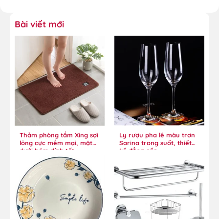
Bài viết mới
Thảm phòng tắm Xing sợi
Ly rượu pha lê màu trơn
lông cực mềm mại, mặt
Sarina trong suốt, thiết
dưới bám dính tốt
kế đẳng cấp