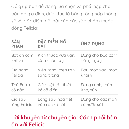
Để giúp bạn dễ dàng lựa chọn và phối hợp cho
bàn ăn gia đình, dưới đây là bảng tổng hợp thông
số và đặc điểm nổi bật của các sản phẩm thuộc
dòng Felicia:
SẢN
ĐẶC ĐIỂM NỔI
ỨNG DỤNG
PHẨM
BẬT
Bát ăn cơm
Kích thước vừa vặn,
Dùng cho bữa cơm
Felicia
cầm chắc tay
hàng ngày
Đĩa nông
Viền rộng, men rạn
Bày món xào, món
Felicia
sang trọng
khai vị
Thố Felicia
Giữ nhiệt tốt, thiết
Đựng canh, món
có nắp
kế cổ điển
kho, súp
Đĩa sâu
Lòng sâu, họa tiết
Dùng cho các món
lòng Felicia
vân rạn rõ nét
có nước sốt
Lời khuyên từ chuyên gia: Cách phối bàn
ăn với Felicia